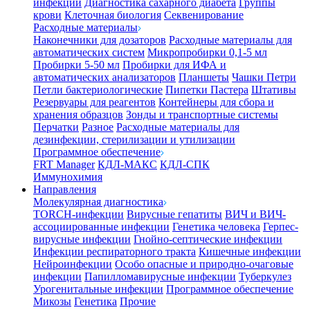
инфекции
Диагностика сахарного диабета
Группы
крови
Клеточная биология
Секвенирование
Расходные материалы
Наконечники для дозаторов
Расходные материалы для
автоматических систем
Микропробирки 0,1-5 мл
Пробирки 5-50 мл
Пробирки для ИФА и
автоматических анализаторов
Планшеты
Чашки Петри
Петли бактериологические
Пипетки Пастера
Штативы
Резервуары для реагентов
Контейнеры для сбора и
хранения образцов
Зонды и транспортные системы
Перчатки
Разное
Расходные материалы для
дезинфекции, стерилизации и утилизации
Программное обеспечение
FRT Manager
КДЛ-МАКС
КДЛ-СПК
Иммунохимия
Направления
Молекулярная диагностика
TORCH-инфекции
Вирусные гепатиты
ВИЧ и ВИЧ-
ассоциированные инфекции
Генетика человека
Герпес-
вирусные инфекции
Гнойно-септические инфекции
Инфекции респираторного тракта
Кишечные инфекции
Нейроинфекции
Особо опасные и природно-очаговые
инфекции
Папилломавирусные инфекции
Туберкулез
Урогенитальные инфекции
Программное обеспечение
Микозы
Генетика
Прочие