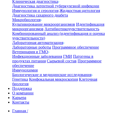
Клиническая диагностика
Диагностика латентной туберкулезной инфекции
Иммунология и серология
Жидкостная цитология
Диагностика сахарного диабета
Микробиология
Культивирование микроорганизмов
Идентификация
микроорганизмов
Антибиотикочувствительность
Комбинированный анализ (идентификация и оценка
чувствительности)
Лабораторная автоматизация
Лабораторные роботы
Программное обеспечение
Ветеринария и ГМО
Инфекционные заболевания
ГМИ
Патогены в
продуктах питания
Сырьевой состав
Программное
обеспечение
Иммунохимия
Биологические и медицинские исследования
Генетика
Конфокальная микроскопия
Клеточная
биология
Поддержка
О компании
Карьера
Контакты
Главная
/