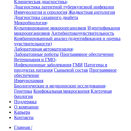
Клиническая диагностика
Диагностика латентной туберкулезной инфекции
Иммунология и серология
Жидкостная цитология
Диагностика сахарного диабета
Микробиология
Культивирование микроорганизмов
Идентификация
микроорганизмов
Антибиотикочувствительность
Комбинированный анализ (идентификация и оценка
чувствительности)
Лабораторная автоматизация
Лабораторные роботы
Программное обеспечение
Ветеринария и ГМО
Инфекционные заболевания
ГМИ
Патогены в
продуктах питания
Сырьевой состав
Программное
обеспечение
Иммунохимия
Биологические и медицинские исследования
Генетика
Конфокальная микроскопия
Клеточная
биология
Поддержка
О компании
Карьера
Контакты
Главная
/