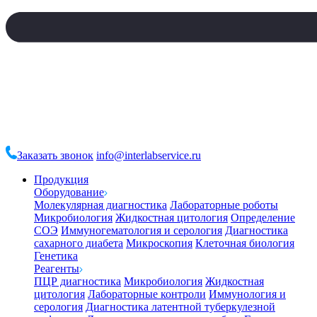
Заказать звонок
info@interlabservice.ru
Продукция
Оборудование
Молекулярная диагностика
Лабораторные роботы
Микробиология
Жидкостная цитология
Определение
СОЭ
Иммуногематология и серология
Диагностика
сахарного диабета
Микроскопия
Клеточная биология
Генетика
Реагенты
ПЦР диагностика
Микробиология
Жидкостная
цитология
Лабораторные контроли
Иммунология и
серология
Диагностика латентной туберкулезной