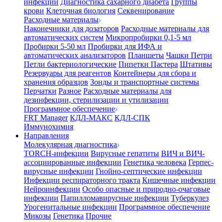
инфекции
Диагностика сахарного диабета
Группы
крови
Клеточная биология
Секвенирование
Расходные материалы
Наконечники для дозаторов
Расходные материалы для
автоматических систем
Микропробирки 0,1-5 мл
Пробирки 5-50 мл
Пробирки для ИФА и
автоматических анализаторов
Планшеты
Чашки Петри
Петли бактериологические
Пипетки Пастера
Штативы
Резервуары для реагентов
Контейнеры для сбора и
хранения образцов
Зонды и транспортные системы
Перчатки
Разное
Расходные материалы для
дезинфекции, стерилизации и утилизации
Программное обеспечение
FRT Manager
КДЛ-МАКС
КДЛ-СПК
Иммунохимия
Направления
Молекулярная диагностика
TORCH-инфекции
Вирусные гепатиты
ВИЧ и ВИЧ-
ассоциированные инфекции
Генетика человека
Герпес-
вирусные инфекции
Гнойно-септические инфекции
Инфекции респираторного тракта
Кишечные инфекции
Нейроинфекции
Особо опасные и природно-очаговые
инфекции
Папилломавирусные инфекции
Туберкулез
Урогенитальные инфекции
Программное обеспечение
Микозы
Генетика
Прочие