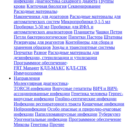
инфекции
Диагностика сахарного диабета
Группы
крови
Клеточная биология
Секвенирование
Расходные материалы
Наконечники для дозаторов
Расходные материалы для
автоматических систем
Микропробирки 0,1-5 мл
Пробирки 5-50 мл
Пробирки для ИФА и
автоматических анализаторов
Планшеты
Чашки Петри
Петли бактериологические
Пипетки Пастера
Штативы
Резервуары для реагентов
Контейнеры для сбора и
хранения образцов
Зонды и транспортные системы
Перчатки
Разное
Расходные материалы для
дезинфекции, стерилизации и утилизации
Программное обеспечение
FRT Manager
КДЛ-МАКС
КДЛ-СПК
Иммунохимия
Направления
Молекулярная диагностика
TORCH-инфекции
Вирусные гепатиты
ВИЧ и ВИЧ-
ассоциированные инфекции
Генетика человека
Герпес-
вирусные инфекции
Гнойно-септические инфекции
Инфекции респираторного тракта
Кишечные инфекции
Нейроинфекции
Особо опасные и природно-очаговые
инфекции
Папилломавирусные инфекции
Туберкулез
Урогенитальные инфекции
Программное обеспечение
Микозы
Генетика
Прочие