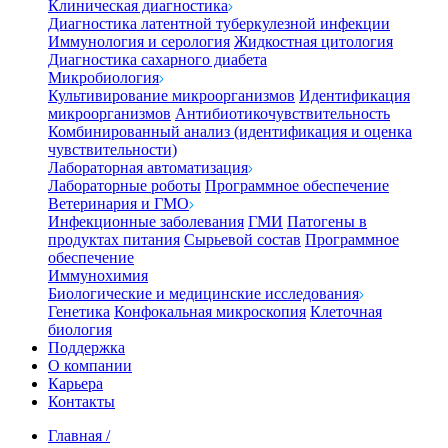
Клиническая диагностика
Диагностика латентной туберкулезной инфекции
Иммунология и серология
Жидкостная цитология
Диагностика сахарного диабета
Микробиология
Культивирование микроорганизмов
Идентификация
микроорганизмов
Антибиотикочувствительность
Комбинированный анализ (идентификация и оценка
чувствительности)
Лабораторная автоматизация
Лабораторные роботы
Программное обеспечение
Ветеринария и ГМО
Инфекционные заболевания
ГМИ
Патогены в
продуктах питания
Сырьевой состав
Программное
обеспечение
Иммунохимия
Биологические и медицинские исследования
Генетика
Конфокальная микроскопия
Клеточная
биология
Поддержка
О компании
Карьера
Контакты
Главная
/