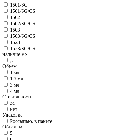
1501/SG
1501/SG/CS
1502
1502/SG/CS
1503
1503/SG/CS
1523
1523/SG/CS
наличие РУ
да
Объем
1 мл
1,5 мл
3 мл
4 мл
Стерильность
да
нет
Упаковка
Россыпью, в пакете
Объем, мл
5
6