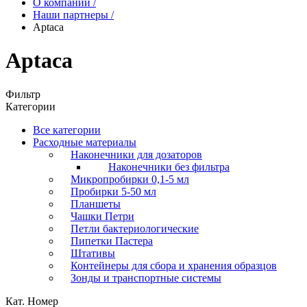
О компании
/
Наши партнеры
/
Aptaca
Aptaca
Фильтр
Категории
Все категории
Расходные материалы
Наконечники для дозаторов
Наконечники без фильтра
Микропробирки 0,1-5 мл
Пробирки 5-50 мл
Планшеты
Чашки Петри
Петли бактериологические
Пипетки Пастера
Штативы
Контейнеры для сбора и хранения образцов
Зонды и транспортные системы
Кат. Номер