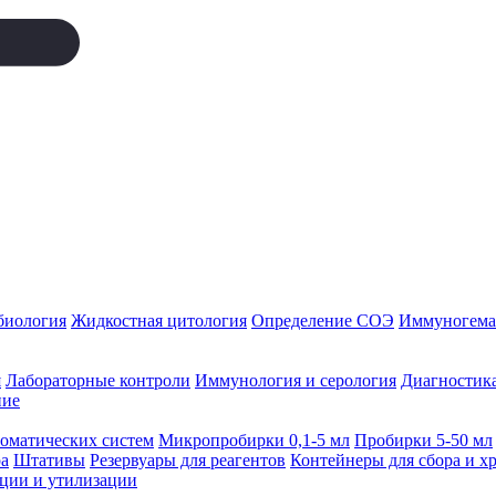
биология
Жидкостная цитология
Определение СОЭ
Иммуногемат
я
Лабораторные контроли
Иммунология и серология
Диагностика
ние
томатических систем
Микропробирки 0,1-5 мл
Пробирки 5-50 мл
а
Штативы
Резервуары для реагентов
Контейнеры для сбора и х
ации и утилизации