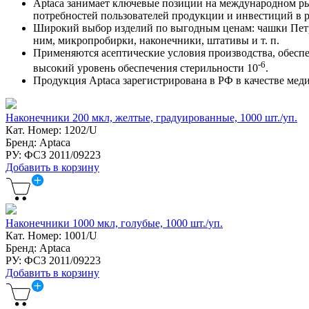
Aptaca занимает ключевые позиции на международном рын
потребностей пользователей продукции и инвестиций в р
Широкий выбор изделий по выгодным ценам: чашки Петри
ним, микропробирки, наконечники, штативы и т. п.
Применяются асептические условия производства, обесп
-6
высокий уровень обеспечения стерильности 10
.
Продукция Aptaca зарегистрирована в РФ в качестве меди
Наконечники 200 мкл, желтые, градуированные, 1000 шт./уп.
Кат. Номер: 1202/U
Бренд: Aptaca
РУ: ФСЗ 2011/09223
Добавить в корзину
Наконечники 1000 мкл, голубые, 1000 шт./уп.
Кат. Номер: 1001/U
Бренд: Aptaca
РУ: ФСЗ 2011/09223
Добавить в корзину