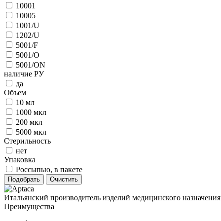
10001
10005
1001/U
1202/U
5001/F
5001/O
5001/ON
наличие РУ
да
Объем
10 мл
1000 мкл
200 мкл
5000 мкл
Стерильность
нет
Упаковка
Россыпью, в пакете
Итальянский производитель изделий медицинского назначения
Преимущества