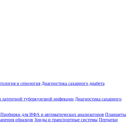
ология и серология
Диагностика сахарного диабета
 латентной туберкулезной инфекции
Диагностика сахарного
Пробирки для ИФА и автоматических анализаторов
Планшеты
ранения образцов
Зонды и транспортные системы
Перчатки