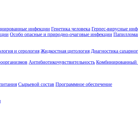
циированные инфекции
Генетика человека
Герпес-вирусные ин
кции
Особо опасные и природно-очаговые инфекции
Папиллома
логия и серология
Жидкостная цитология
Диагностика сахарног
оорганизмов
Антибиотикочувствительность
Комбинированный а
 питания
Сырьевой состав
Программное обеспечение
я