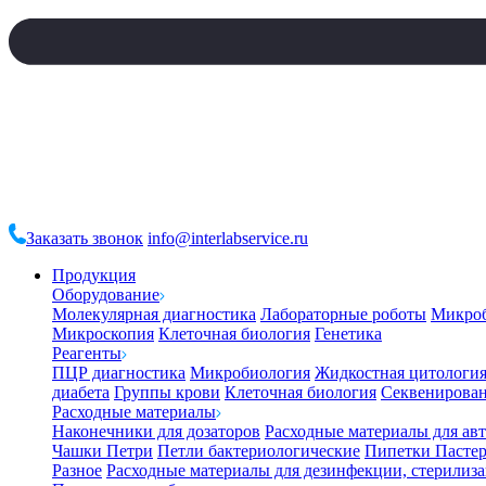
Заказать звонок
info@interlabservice.ru
Продукция
Оборудование
Молекулярная диагностика
Лабораторные роботы
Микро
Микроскопия
Клеточная биология
Генетика
Реагенты
ПЦР диагностика
Микробиология
Жидкостная цитологи
диабета
Группы крови
Клеточная биология
Секвенирова
Расходные материалы
Наконечники для дозаторов
Расходные материалы для ав
Чашки Петри
Петли бактериологические
Пипетки Пастер
Разное
Расходные материалы для дезинфекции, стерилиз