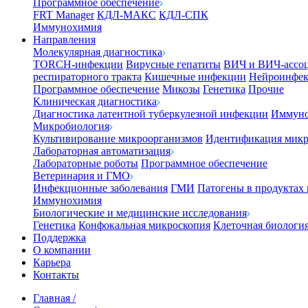
Программное обеспечение
FRT Manager
КДЛ-МАКС
КДЛ-СПК
Иммунохимия
Направления
Молекулярная диагностика
TORCH-инфекции
Вирусные гепатиты
ВИЧ и ВИЧ-ассо
респираторного тракта
Кишечные инфекции
Нейроинфе
Программное обеспечение
Микозы
Генетика
Прочие
Клиническая диагностика
Диагностика латентной туберкулезной инфекции
Иммуно
Микробиология
Культивирование микроорганизмов
Идентификация микр
Лабораторная автоматизация
Лабораторные роботы
Программное обеспечение
Ветеринария и ГМО
Инфекционные заболевания
ГМИ
Патогены в продуктах
Иммунохимия
Биологические и медицинские исследования
Генетика
Конфокальная микроскопия
Клеточная биологи
Поддержка
О компании
Карьера
Контакты
Главная
/