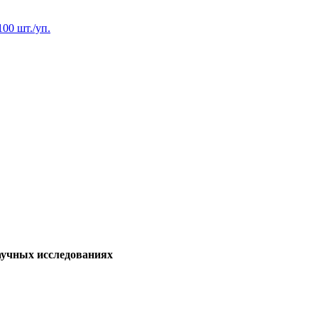
00 шт./уп.
аучных исследованиях