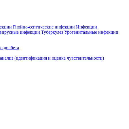
фекции
Гнойно-септические инфекции
Инфекции
вирусные инфекции
Туберкулез
Урогенитальные инфекции
о диабета
нализ (идентификация и оценка чувствительности)