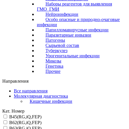
Наборы реагентов для выявления
ГМО_ГМИ
Нейроинфекции
Особо опасные и природно-очаговые
инфекции
Папилломавирусные инфекции
Паразитарные инвазии
Патогены
Сырьевой состав
Туберкулез
Урогенитальные инфекции
Микозы
Генетика
Прочие
Направления
Все направления
Молекулярная диагностика
Кишечные инфекции
Кат. Номер
B45(RG,iQ,FEP)
B62(RG,iQ,FEP)
B63(RG,iQ,FEP)