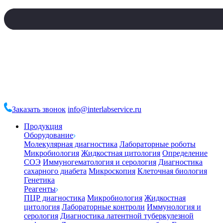
Заказать звонок
info@interlabservice.ru
Продукция
Оборудование
Молекулярная диагностика
Лабораторные роботы
Микробиология
Жидкостная цитология
Определение
СОЭ
Иммуногематология и серология
Диагностика
сахарного диабета
Микроскопия
Клеточная биология
Генетика
Реагенты
ПЦР диагностика
Микробиология
Жидкостная
цитология
Лабораторные контроли
Иммунология и
серология
Диагностика латентной туберкулезной