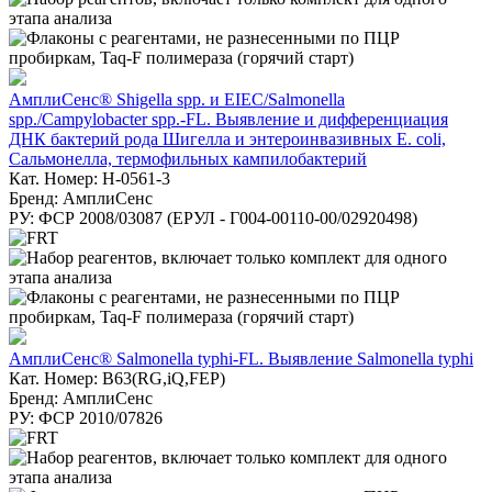
АмплиСенс® Shigella spp. и EIEC/Salmonella
spp./Campylobacter spp.-FL. Выявление и дифференциация
ДНК бактерий рода Шигелла и энтероинвазивных E. coli,
Сальмонелла, термофильных кампилобактерий
Кат. Номер: H-0561-3
Бренд: АмплиСенс
РУ: ФСР 2008/03087 (ЕРУЛ - Г004-00110-00/02920498)
АмплиСенс® Salmonella typhi-FL. Выявление Salmonella typhi
Кат. Номер: B63(RG,iQ,FEP)
Бренд: АмплиСенс
РУ: ФСР 2010/07826