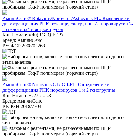
АмплиСенс® Rotavirus/Norovirus/Astrovirus-FL. Выявление и
дифференциация РНК ротавирусов группы А, норовирусов 2-
го генотипа* и астровирусов
Кат. Номер: V40(RG,iQ,FEP)
Бренд: АмплиСенс
РУ: ФСР 2008/02268
АмплиСенс® Norovirus GI / GII-FL. Определение и
дифференциация РНК норовирусов 1 и 2 геногруппы
Кат. Номер: H-2751-1-3
Бренд: АмплиСенс
РУ: РЗН 2018/7703