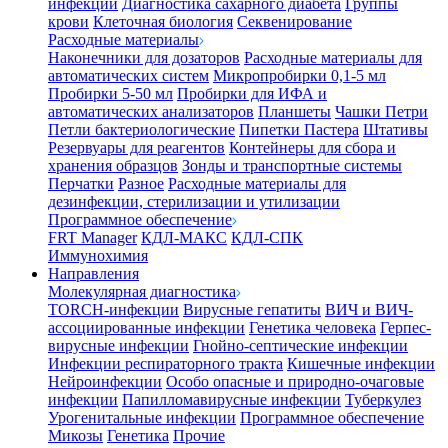
инфекции
Диагностика сахарного диабета
Группы
крови
Клеточная биология
Секвенирование
Расходные материалы
Наконечники для дозаторов
Расходные материалы для
автоматических систем
Микропробирки 0,1-5 мл
Пробирки 5-50 мл
Пробирки для ИФА и
автоматических анализаторов
Планшеты
Чашки Петри
Петли бактериологические
Пипетки Пастера
Штативы
Резервуары для реагентов
Контейнеры для сбора и
хранения образцов
Зонды и транспортные системы
Перчатки
Разное
Расходные материалы для
дезинфекции, стерилизации и утилизации
Программное обеспечение
FRT Manager
КДЛ-МАКС
КДЛ-СПК
Иммунохимия
Направления
Молекулярная диагностика
TORCH-инфекции
Вирусные гепатиты
ВИЧ и ВИЧ-
ассоциированные инфекции
Генетика человека
Герпес-
вирусные инфекции
Гнойно-септические инфекции
Инфекции респираторного тракта
Кишечные инфекции
Нейроинфекции
Особо опасные и природно-очаговые
инфекции
Папилломавирусные инфекции
Туберкулез
Урогенитальные инфекции
Программное обеспечение
Микозы
Генетика
Прочие