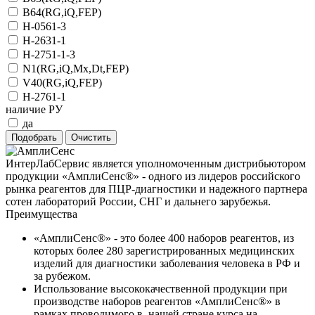
B64(RG,iQ,FEP)
H-0561-3
H-2631-1
H-2751-1-3
N1(RG,iQ,Mx,Dt,FEP)
V40(RG,iQ,FEP)
Н-2761-1
наличие РУ
да
ИнтерЛабСервис является уполномоченным дистрибьютором
продукции «АмплиСенс®» - одного из лидеров российского
рынка реагентов для ПЦР-диагностики и надежного партнера
сотен лабораторий России, СНГ и дальнего зарубежья.
Преимущества
«АмплиСенс®» - это более 400 наборов реагентов, из
которых более 280 зарегистрированных медицинских
изделий для диагностики заболевания человека в РФ и
за рубежом.
Использование высококачественной продукции при
производстве наборов реагентов «АмплиСенс®» в
рамках проводимого в нашей стране курса на