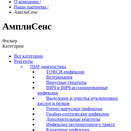
О компании
/
Наши партнеры
/
АмплиСенс
АмплиСенс
Фильтр
Категории
Все категории
Реагенты
ПЦР диагностика
TORCH-инфекции
Ветеринария
Вирусные гепатиты
ВИЧ и ВИЧ-ассоциированные
инфекции
Выделение и очистка нуклеиновых
кислот и белков
Герпес-вирусные инфекции
Гнойно-септические инфекции
Дополнительные реагенты
Инфекции респираторного тракта
Кишечные инфекции