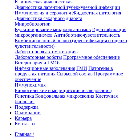
Клиническая диагностика
Диагностика латентной туберкулезной инфекции
Иммунология и серология
Жидкостная цитология
Диагностика сахарного диабета
Микробиология
Культивирование микроорганизмов
Идентификация
микроорганизмов
Антибиотикочувствительность
Комбинированный анализ (идентификация и оценка
чувствительности)
Лабораторная автоматизация
Лабораторные роботы
Программное обеспечение
Ветеринария и ГМО
Инфекционные заболевания
ГМИ
Патогены в
продуктах питания
Сырьевой состав
Программное
обеспечение
Иммунохимия
Биологические и медицинские исследования
Генетика
Конфокальная микроскопия
Клеточная
биология
Поддержка
О компании
Карьера
Контакты
Главная
/