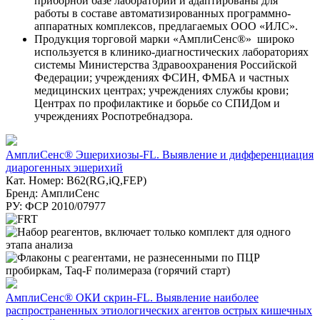
приборной базе лаборатории и адаптированы для
работы в составе автоматизированных программно-
аппаратных комплексов, предлагаемых ООО «ИЛС».
Продукция торговой марки «АмплиСенс®» широко
используется в клинико-диагностических лабораториях
системы Министерства Здравоохранения Российской
Федерации; учреждениях ФСИН, ФМБА и частных
медицинских центрах; учреждениях службы крови;
Центрах по профилактике и борьбе со СПИДом и
учреждениях Роспотребнадзора.
АмплиСенс® Эшерихиозы-FL. Выявление и дифференциация
диарогенных эшерихий
Кат. Номер: B62(RG,iQ,FEP)
Бренд: АмплиСенс
РУ: ФСР 2010/07977
АмплиСенс® ОКИ скрин-FL. Выявление наиболее
распространенных этиологических агентов острых кишечных