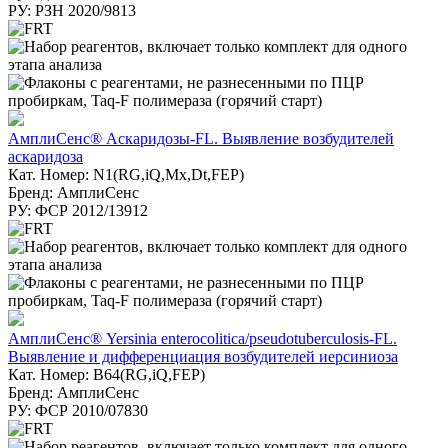
РУ: РЗН 2020/9813
АмплиСенс® Аскаридозы-FL. Выявление возбудителей
аскаридоза
Кат. Номер: N1(RG,iQ,Mx,Dt,FEP)
Бренд: АмплиСенс
РУ: ФСР 2012/13912
АмплиСенс® Yersinia enterocolitica/pseudotuberculosis-FL.
Выявление и дифференциация возбудителей иерсиниоза
Кат. Номер: B64(RG,iQ,FEP)
Бренд: АмплиСенс
РУ: ФСР 2010/07830