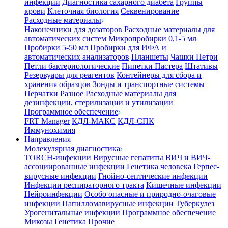
инфекции
Диагностика сахарного диабета
Группы
крови
Клеточная биология
Секвенирование
Расходные материалы
Наконечники для дозаторов
Расходные материалы для
автоматических систем
Микропробирки 0,1-5 мл
Пробирки 5-50 мл
Пробирки для ИФА и
автоматических анализаторов
Планшеты
Чашки Петри
Петли бактериологические
Пипетки Пастера
Штативы
Резервуары для реагентов
Контейнеры для сбора и
хранения образцов
Зонды и транспортные системы
Перчатки
Разное
Расходные материалы для
дезинфекции, стерилизации и утилизации
Программное обеспечение
FRT Manager
КДЛ-МАКС
КДЛ-СПК
Иммунохимия
Направления
Молекулярная диагностика
TORCH-инфекции
Вирусные гепатиты
ВИЧ и ВИЧ-
ассоциированные инфекции
Генетика человека
Герпес-
вирусные инфекции
Гнойно-септические инфекции
Инфекции респираторного тракта
Кишечные инфекции
Нейроинфекции
Особо опасные и природно-очаговые
инфекции
Папилломавирусные инфекции
Туберкулез
Урогенитальные инфекции
Программное обеспечение
Микозы
Генетика
Прочие