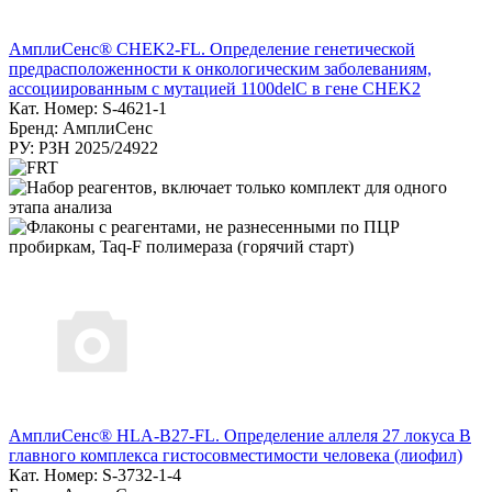
АмплиСенс® CHEK2-FL. Определение генетической
предрасположенности к онкологическим заболеваниям,
ассоциированным с мутацией 1100delC в гене CHEK2
Кат. Номер: S-4621-1
Бренд: АмплиСенс
РУ: РЗН 2025/24922
АмплиСенс® HLA-B27-FL. Определение аллеля 27 локуса В
главного комплекса гистосовместимости человека (лиофил)
Кат. Номер: S-3732-1-4