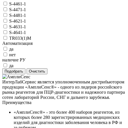
S-4461-1
S-4471-1
S-4481-1
S-4621-1
S-4631-1
S-4641-1
TR033(1)M
Автоматизация
да
нет
наличие РУ
да
ИнтерЛабСервис является уполномоченным дистрибьютором
продукции «АмплиСенс®» - одного из лидеров российского
рынка реагентов для ПЦР-диагностики и надежного партнера
сотен лабораторий России, СНГ и дальнего зарубежья.
Преимущества
«АмплиСенс®» - это более 400 наборов реагентов, из
которых более 280 зарегистрированных медицинских
изделий для диагностики заболевания человека в РФ и
за рубежом.