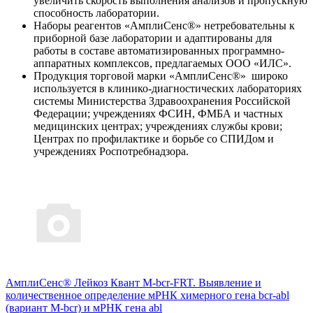
увеличить скорость выполнения анализов и пропускную
способность лаборатории.
Наборы реагентов «АмплиСенс®» нетребовательны к
приборной базе лаборатории и адаптированы для
работы в составе автоматизированных программно-
аппаратных комплексов, предлагаемых ООО «ИЛС».
Продукция торговой марки «АмплиСенс®» широко
используется в клинико-диагностических лабораториях
системы Министерства Здравоохранения Российской
Федерации; учреждениях ФСИН, ФМБА и частных
медицинских центрах; учреждениях службы крови;
Центрах по профилактике и борьбе со СПИДом и
учреждениях Роспотребнадзора.
АмплиСенс® Лейкоз Квант M-bcr-FRT. Выявление и
количественное определение мРНК химерного гена bcr-abl
(вариант M-bcr) и мРНК гена abl