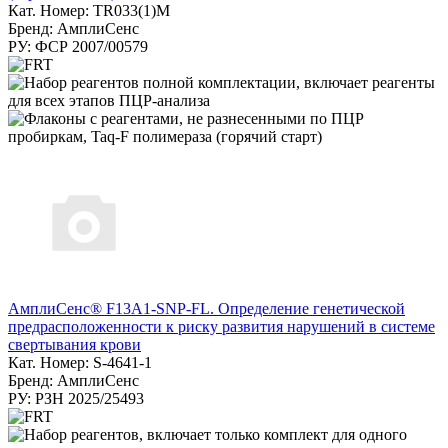
Кат. Номер: TR033(1)M
Бренд: АмплиСенс
РУ: ФСР 2007/00579
АмплиСенс® F13A1-SNP-FL. Определение генетической
предрасположенности к риску развития нарушений в системе
свертывания крови
Кат. Номер: S-4641-1
Бренд: АмплиСенс
РУ: РЗН 2025/25493