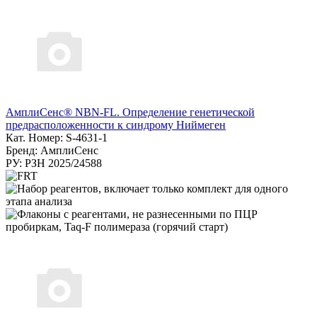
АмплиСенс® NBN-FL. Определение генетической
предрасположенности к синдрому Ниймеген
Кат. Номер: S-4631-1
Бренд: АмплиСенс
РУ: РЗН 2025/24588