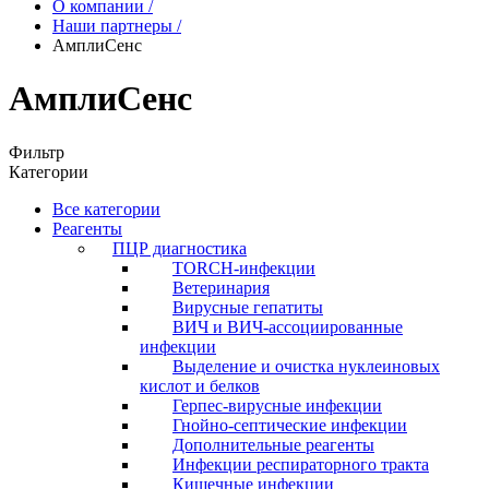
О компании
/
Наши партнеры
/
АмплиСенс
АмплиСенс
Фильтр
Категории
Все категории
Реагенты
ПЦР диагностика
TORCH-инфекции
Ветеринария
Вирусные гепатиты
ВИЧ и ВИЧ-ассоциированные
инфекции
Выделение и очистка нуклеиновых
кислот и белков
Герпес-вирусные инфекции
Гнойно-септические инфекции
Дополнительные реагенты
Инфекции респираторного тракта
Кишечные инфекции