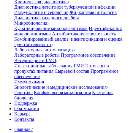
Клиническая диагностика
Диагностика латентной туберкулезной инфекции
Иммунология и серология
Жидкостная цитология
Диагностика сахарного диабета
Микробиология
Культивирование микроорганизмов
Идентификация
микроорганизмов
Антибиотикочувствительность
Комбинированный анализ (идентификация и оценка
чувствительности)
Лабораторная автоматизация
Лабораторные роботы
Программное обеспечение
Ветеринария и ГМО
Инфекционные заболевания
ГМИ
Патогены в
продуктах питания
Сырьевой состав
Программное
обеспечение
Иммунохимия
Биологические и медицинские исследования
Генетика
Конфокальная микроскопия
Клеточная
биология
Поддержка
О компании
Карьера
Контакты
Главная
/