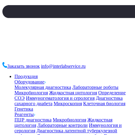
Заказать звонок
info@interlabservice.ru
Продукция
Оборудование
Молекулярная диагностика
Лабораторные роботы
Микробиология
Жидкостная цитология
Определение
СОЭ
Иммуногематология и серология
Диагностика
сахарного диабета
Микроскопия
Клеточная биология
Генетика
Реагенты
ПЦР диагностика
Микробиология
Жидкостная
цитология
Лабораторные контроли
Иммунология и
серология
Диагностика латентной туберкулезной