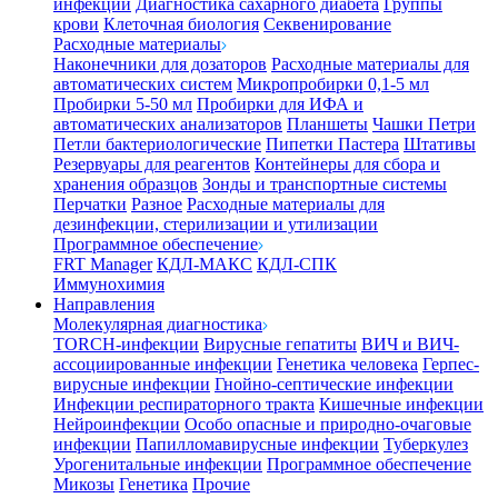
инфекции
Диагностика сахарного диабета
Группы
крови
Клеточная биология
Секвенирование
Расходные материалы
Наконечники для дозаторов
Расходные материалы для
автоматических систем
Микропробирки 0,1-5 мл
Пробирки 5-50 мл
Пробирки для ИФА и
автоматических анализаторов
Планшеты
Чашки Петри
Петли бактериологические
Пипетки Пастера
Штативы
Резервуары для реагентов
Контейнеры для сбора и
хранения образцов
Зонды и транспортные системы
Перчатки
Разное
Расходные материалы для
дезинфекции, стерилизации и утилизации
Программное обеспечение
FRT Manager
КДЛ-МАКС
КДЛ-СПК
Иммунохимия
Направления
Молекулярная диагностика
TORCH-инфекции
Вирусные гепатиты
ВИЧ и ВИЧ-
ассоциированные инфекции
Генетика человека
Герпес-
вирусные инфекции
Гнойно-септические инфекции
Инфекции респираторного тракта
Кишечные инфекции
Нейроинфекции
Особо опасные и природно-очаговые
инфекции
Папилломавирусные инфекции
Туберкулез
Урогенитальные инфекции
Программное обеспечение
Микозы
Генетика
Прочие