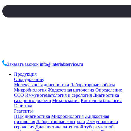
Заказать звонок
info@interlabservice.ru
Продукция
Оборудование
Молекулярная диагностика
Лабораторные роботы
Микробиология
Жидкостная цитология
Определение
СОЭ
Иммуногематология и серология
Диагностика
сахарного диабета
Микроскопия
Клеточная биология
Генетика
Реагенты
ПЦР диагностика
Микробиология
Жидкостная
цитология
Лабораторные контроли
Иммунология и
серология
Диагностика латентной туберкулезной