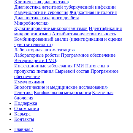
Клиническая диагностика
Диагностика латентной туберкулезной инфекции
Иммунология и серология
Жидкостная цитология
Диагностика сахарного диабета
Микробиология
Культивирование микроорганизмов
Идентификация
микроорганизмов
Антибиотикочувствительность
Комбинированный анализ (идентификация и оценка
чувствительности)
Лабораторная автоматизация
Лабораторные роботы
Программное обеспечение
Ветеринария и ГМО
Инфекционные заболевания
ГМИ
Патогены в
продуктах питания
Сырьевой состав
Программное
обеспечение
Иммунохимия
Биологические и медицинские исследования
Генетика
Конфокальная микроскопия
Клеточная
биология
Поддержка
О компании
Карьера
Контакты
Главная
/