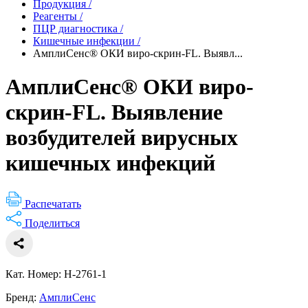
Продукция
/
Реагенты
/
ПЦР диагностика
/
Кишечные инфекции
/
АмплиСенс® ОКИ виро-скрин-FL. Выявл...
АмплиСенс® ОКИ виро-
скрин-FL. Выявление
возбудителей вирусных
кишечных инфекций
Распечатать
Поделиться
Кат. Номер: Н-2761-1
Бренд:
АмплиСенс