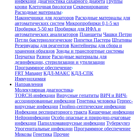
инфекции
Диагностика сахарного диабета
Группы
крови
Клеточная биология
Секвенирование
Расходные материалы
Наконечники для дозаторов
Расходные материалы для
автоматических систем
Микропробирки 0,1-5 мл
Пробирки 5-50 мл
Пробирки для ИФА и
автоматических анализаторов
Планшеты
Чашки Петри
Петли бактериологические
Пипетки Пастера
Штативы
Резервуары для реагентов
Контейнеры для сбора и
хранения образцов
Зонды и транспортные системы
Перчатки
Разное
Расходные материалы для
дезинфекции, стерилизации и утилизации
Программное обеспечение
FRT Manager
КДЛ-МАКС
КДЛ-СПК
Иммунохимия
Направления
Молекулярная диагностика
TORCH-инфекции
Вирусные гепатиты
ВИЧ и ВИЧ-
ассоциированные инфекции
Генетика человека
Герпес-
вирусные инфекции
Гнойно-септические инфекции
Инфекции респираторного тракта
Кишечные инфекции
Нейроинфекции
Особо опасные и природно-очаговые
инфекции
Папилломавирусные инфекции
Туберкулез
Урогенитальные инфекции
Программное обеспечение
Микозы
Генетика
Прочие