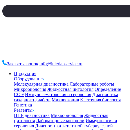
Заказать звонок
info@interlabservice.ru
Продукция
Оборудование
Молекулярная диагностика
Лабораторные роботы
Микробиология
Жидкостная цитология
Определение
СОЭ
Иммуногематология и серология
Диагностика
сахарного диабета
Микроскопия
Клеточная биология
Генетика
Реагенты
ПЦР диагностика
Микробиология
Жидкостная
цитология
Лабораторные контроли
Иммунология и
серология
Диагностика латентной туберкулезной