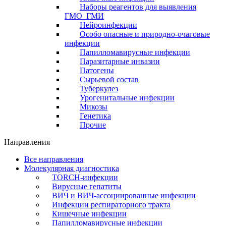
Наборы реагентов для выявления
ГМО_ГМИ
Нейроинфекции
Особо опасные и природно-очаговые
инфекции
Папилломавирусные инфекции
Паразитарные инвазии
Патогены
Сырьевой состав
Туберкулез
Урогенитальные инфекции
Микозы
Генетика
Прочие
Направления
Все направления
Молекулярная диагностика
TORCH-инфекции
Вирусные гепатиты
ВИЧ и ВИЧ-ассоциированные инфекции
Инфекции респираторного тракта
Кишечные инфекции
Папилломавирусные инфекции