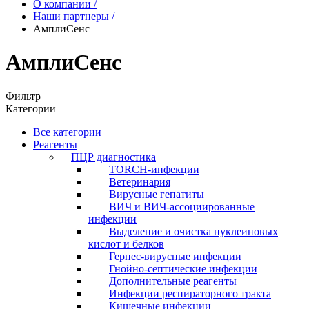
О компании
/
Наши партнеры
/
АмплиСенс
АмплиСенс
Фильтр
Категории
Все категории
Реагенты
ПЦР диагностика
TORCH-инфекции
Ветеринария
Вирусные гепатиты
ВИЧ и ВИЧ-ассоциированные
инфекции
Выделение и очистка нуклеиновых
кислот и белков
Герпес-вирусные инфекции
Гнойно-септические инфекции
Дополнительные реагенты
Инфекции респираторного тракта
Кишечные инфекции