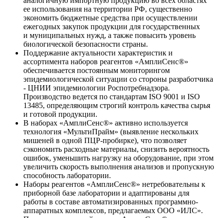
аналогичную импортную продукцию во всех областях
ее использования на территории РФ, существенно
экономить бюджетные средства при осуществлении
ежегодных закупок продукции для государственных
и муниципальных нужд, а также повысить уровень
биологической безопасности страны.
Поддержание актуальности характеристик и
ассортимента наборов реагентов «АмплиСенс®»
обеспечивается постоянным мониторингом
эпидемиологической ситуации со стороны разработчика
- ЦНИИ эпидемиологии Роспотребнадзора.
Производство ведется по стандартам ISO 9001 и ISO
13485, определяющим строгий контроль качества сырья
и готовой продукции.
В наборах «АмплиСенс®» активно используется
технология «МультиПрайм» (выявление нескольких
мишеней в одной ПЦР-пробирке), что позволяет
сэкономить расходные материалы, снизить вероятность
ошибок, уменьшить нагрузку на оборудование, при этом
увеличить скорость выполнения анализов и пропускную
способность лаборатории.
Наборы реагентов «АмплиСенс®» нетребовательны к
приборной базе лаборатории и адаптированы для
работы в составе автоматизированных программно-
аппаратных комплексов, предлагаемых ООО «ИЛС».