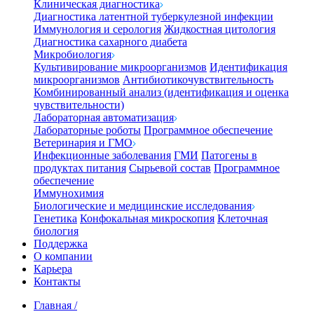
Клиническая диагностика
Диагностика латентной туберкулезной инфекции
Иммунология и серология
Жидкостная цитология
Диагностика сахарного диабета
Микробиология
Культивирование микроорганизмов
Идентификация
микроорганизмов
Антибиотикочувствительность
Комбинированный анализ (идентификация и оценка
чувствительности)
Лабораторная автоматизация
Лабораторные роботы
Программное обеспечение
Ветеринария и ГМО
Инфекционные заболевания
ГМИ
Патогены в
продуктах питания
Сырьевой состав
Программное
обеспечение
Иммунохимия
Биологические и медицинские исследования
Генетика
Конфокальная микроскопия
Клеточная
биология
Поддержка
О компании
Карьера
Контакты
Главная
/