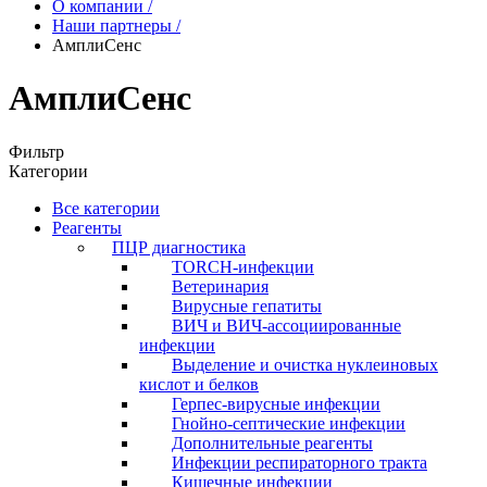
О компании
/
Наши партнеры
/
АмплиСенс
АмплиСенс
Фильтр
Категории
Все категории
Реагенты
ПЦР диагностика
TORCH-инфекции
Ветеринария
Вирусные гепатиты
ВИЧ и ВИЧ-ассоциированные
инфекции
Выделение и очистка нуклеиновых
кислот и белков
Герпес-вирусные инфекции
Гнойно-септические инфекции
Дополнительные реагенты
Инфекции респираторного тракта
Кишечные инфекции