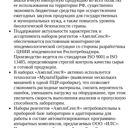
аналогичную импортную продукцию во всех областях
ее использования на территории РФ, существенно
экономить бюджетные средства при осуществлении
ежегодных закупок продукции для государственных
и муниципальных нужд, а также повысить уровень
биологической безопасности страны.
Поддержание актуальности характеристик и
ассортимента наборов реагентов «АмплиСенс®»
обеспечивается постоянным мониторингом
эпидемиологической ситуации со стороны разработчика
- ЦНИИ эпидемиологии Роспотребнадзора.
Производство ведется по стандартам ISO 9001 и ISO
13485, определяющим строгий контроль качества сырья
и готовой продукции.
В наборах «АмплиСенс®» активно используется
технология «МультиПрайм» (выявление нескольких
мишеней в одной ПЦР-пробирке), что позволяет
сэкономить расходные материалы, снизить вероятность
ошибок, уменьшить нагрузку на оборудование, при этом
увеличить скорость выполнения анализов и пропускную
способность лаборатории.
Наборы реагентов «АмплиСенс®» нетребовательны к
приборной базе лаборатории и адаптированы для
работы в составе автоматизированных программно-
аппаратных комплексов, предлагаемых ООО «ИЛС».