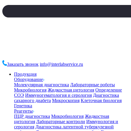
Заказать звонок
info@interlabservice.ru
Продукция
Оборудование
Молекулярная диагностика
Лабораторные роботы
Микробиология
Жидкостная цитология
Определение
СОЭ
Иммуногематология и серология
Диагностика
сахарного диабета
Микроскопия
Клеточная биология
Генетика
Реагенты
ПЦР диагностика
Микробиология
Жидкостная
цитология
Лабораторные контроли
Иммунология и
серология
Диагностика латентной туберкулезной