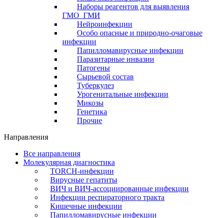
Наборы реагентов для выявления
ГМО_ГМИ
Нейроинфекции
Особо опасные и природно-очаговые
инфекции
Папилломавирусные инфекции
Паразитарные инвазии
Патогены
Сырьевой состав
Туберкулез
Урогенитальные инфекции
Микозы
Генетика
Прочие
Направления
Все направления
Молекулярная диагностика
TORCH-инфекции
Вирусные гепатиты
ВИЧ и ВИЧ-ассоциированные инфекции
Инфекции респираторного тракта
Кишечные инфекции
Папилломавирусные инфекции