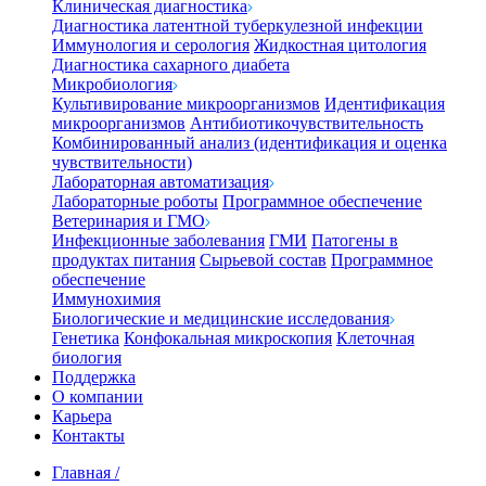
Клиническая диагностика
Диагностика латентной туберкулезной инфекции
Иммунология и серология
Жидкостная цитология
Диагностика сахарного диабета
Микробиология
Культивирование микроорганизмов
Идентификация
микроорганизмов
Антибиотикочувствительность
Комбинированный анализ (идентификация и оценка
чувствительности)
Лабораторная автоматизация
Лабораторные роботы
Программное обеспечение
Ветеринария и ГМО
Инфекционные заболевания
ГМИ
Патогены в
продуктах питания
Сырьевой состав
Программное
обеспечение
Иммунохимия
Биологические и медицинские исследования
Генетика
Конфокальная микроскопия
Клеточная
биология
Поддержка
О компании
Карьера
Контакты
Главная
/