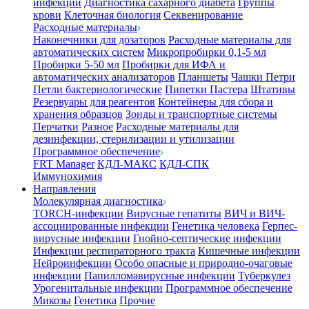
инфекции
Диагностика сахарного диабета
Группы
крови
Клеточная биология
Секвенирование
Расходные материалы
Наконечники для дозаторов
Расходные материалы для
автоматических систем
Микропробирки 0,1-5 мл
Пробирки 5-50 мл
Пробирки для ИФА и
автоматических анализаторов
Планшеты
Чашки Петри
Петли бактериологические
Пипетки Пастера
Штативы
Резервуары для реагентов
Контейнеры для сбора и
хранения образцов
Зонды и транспортные системы
Перчатки
Разное
Расходные материалы для
дезинфекции, стерилизации и утилизации
Программное обеспечение
FRT Manager
КДЛ-МАКС
КДЛ-СПК
Иммунохимия
Направления
Молекулярная диагностика
TORCH-инфекции
Вирусные гепатиты
ВИЧ и ВИЧ-
ассоциированные инфекции
Генетика человека
Герпес-
вирусные инфекции
Гнойно-септические инфекции
Инфекции респираторного тракта
Кишечные инфекции
Нейроинфекции
Особо опасные и природно-очаговые
инфекции
Папилломавирусные инфекции
Туберкулез
Урогенитальные инфекции
Программное обеспечение
Микозы
Генетика
Прочие