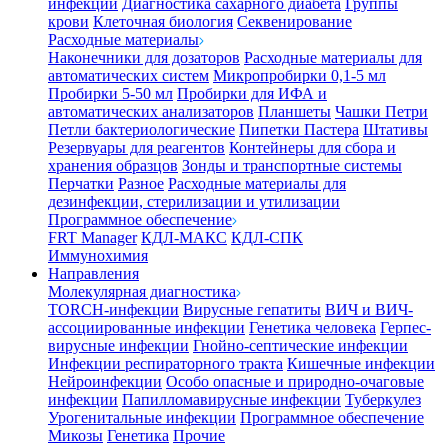
инфекции
Диагностика сахарного диабета
Группы
крови
Клеточная биология
Секвенирование
Расходные материалы
Наконечники для дозаторов
Расходные материалы для
автоматических систем
Микропробирки 0,1-5 мл
Пробирки 5-50 мл
Пробирки для ИФА и
автоматических анализаторов
Планшеты
Чашки Петри
Петли бактериологические
Пипетки Пастера
Штативы
Резервуары для реагентов
Контейнеры для сбора и
хранения образцов
Зонды и транспортные системы
Перчатки
Разное
Расходные материалы для
дезинфекции, стерилизации и утилизации
Программное обеспечение
FRT Manager
КДЛ-МАКС
КДЛ-СПК
Иммунохимия
Направления
Молекулярная диагностика
TORCH-инфекции
Вирусные гепатиты
ВИЧ и ВИЧ-
ассоциированные инфекции
Генетика человека
Герпес-
вирусные инфекции
Гнойно-септические инфекции
Инфекции респираторного тракта
Кишечные инфекции
Нейроинфекции
Особо опасные и природно-очаговые
инфекции
Папилломавирусные инфекции
Туберкулез
Урогенитальные инфекции
Программное обеспечение
Микозы
Генетика
Прочие