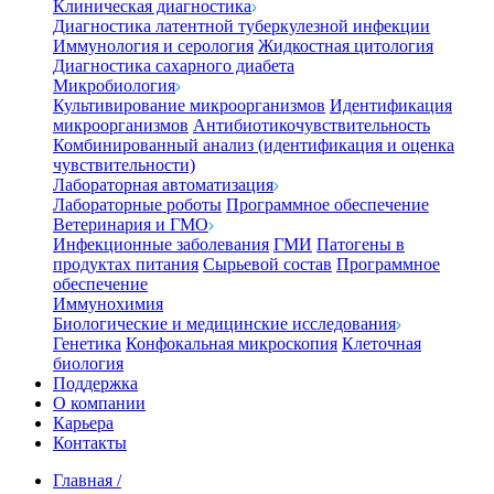
Клиническая диагностика
Диагностика латентной туберкулезной инфекции
Иммунология и серология
Жидкостная цитология
Диагностика сахарного диабета
Микробиология
Культивирование микроорганизмов
Идентификация
микроорганизмов
Антибиотикочувствительность
Комбинированный анализ (идентификация и оценка
чувствительности)
Лабораторная автоматизация
Лабораторные роботы
Программное обеспечение
Ветеринария и ГМО
Инфекционные заболевания
ГМИ
Патогены в
продуктах питания
Сырьевой состав
Программное
обеспечение
Иммунохимия
Биологические и медицинские исследования
Генетика
Конфокальная микроскопия
Клеточная
биология
Поддержка
О компании
Карьера
Контакты
Главная
/