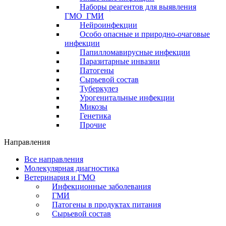
Наборы реагентов для выявления
ГМО_ГМИ
Нейроинфекции
Особо опасные и природно-очаговые
инфекции
Папилломавирусные инфекции
Паразитарные инвазии
Патогены
Сырьевой состав
Туберкулез
Урогенитальные инфекции
Микозы
Генетика
Прочие
Направления
Все направления
Молекулярная диагностика
Ветеринария и ГМО
Инфекционные заболевания
ГМИ
Патогены в продуктах питания
Сырьевой состав