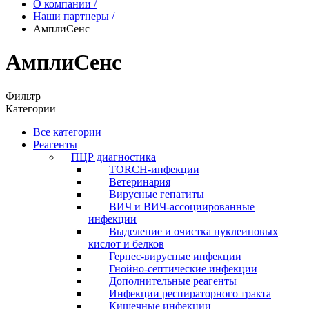
О компании
/
Наши партнеры
/
АмплиСенс
АмплиСенс
Фильтр
Категории
Все категории
Реагенты
ПЦР диагностика
TORCH-инфекции
Ветеринария
Вирусные гепатиты
ВИЧ и ВИЧ-ассоциированные
инфекции
Выделение и очистка нуклеиновых
кислот и белков
Герпес-вирусные инфекции
Гнойно-септические инфекции
Дополнительные реагенты
Инфекции респираторного тракта
Кишечные инфекции