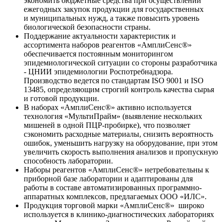
экономить бюджетные средства при осуществлении
ежегодных закупок продукции для государственных
и муниципальных нужд, а также повысить уровень
биологической безопасности страны.
Поддержание актуальности характеристик и
ассортимента наборов реагентов «АмплиСенс®»
обеспечивается постоянным мониторингом
эпидемиологической ситуации со стороны разработчика
- ЦНИИ эпидемиологии Роспотребнадзора.
Производство ведется по стандартам ISO 9001 и ISO
13485, определяющим строгий контроль качества сырья
и готовой продукции.
В наборах «АмплиСенс®» активно используется
технология «МультиПрайм» (выявление нескольких
мишеней в одной ПЦР-пробирке), что позволяет
сэкономить расходные материалы, снизить вероятность
ошибок, уменьшить нагрузку на оборудование, при этом
увеличить скорость выполнения анализов и пропускную
способность лаборатории.
Наборы реагентов «АмплиСенс®» нетребовательны к
приборной базе лаборатории и адаптированы для
работы в составе автоматизированных программно-
аппаратных комплексов, предлагаемых ООО «ИЛС».
Продукция торговой марки «АмплиСенс®» широко
используется в клинико-диагностических лабораториях