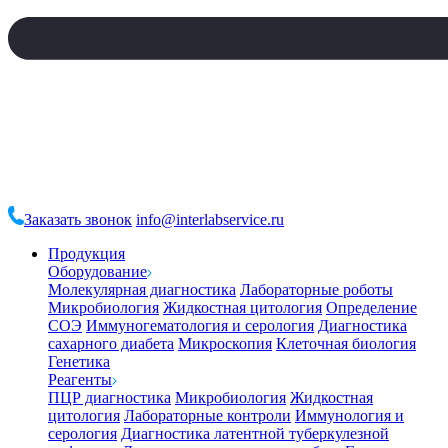
Заказать звонок
info@interlabservice.ru
Продукция
Оборудование
Молекулярная диагностика
Лабораторные роботы
Микробиология
Жидкостная цитология
Определение
СОЭ
Иммуногематология и серология
Диагностика
сахарного диабета
Микроскопия
Клеточная биология
Генетика
Реагенты
ПЦР диагностика
Микробиология
Жидкостная
цитология
Лабораторные контроли
Иммунология и
серология
Диагностика латентной туберкулезной