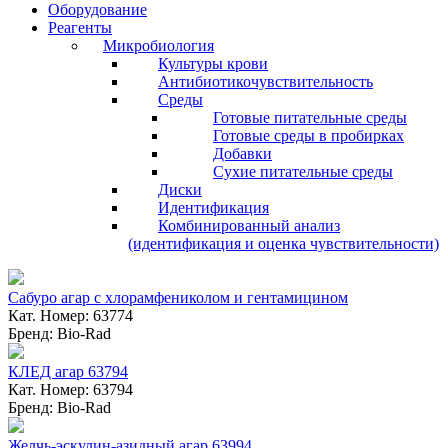
Оборудование
Реагенты
Микробиология
Культуры крови
Антибиотикочувствительность
Среды
Готовые питательные среды
Готовые среды в пробирках
Добавки
Сухие питательные среды
Диски
Идентификация
Комбинированный анализ
(идентификация и оценка чувствительности)
Сабуро агар с хлорамфениколом и гентамицином
Кат. Номер: 63774
Бренд: Bio-Rad
КЛЕД агар 63794
Кат. Номер: 63794
Бренд: Bio-Rad
Желчь-эскулин-азидный агар 63994