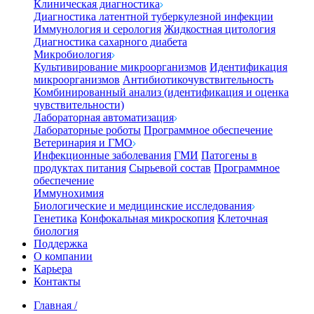
Клиническая диагностика
Диагностика латентной туберкулезной инфекции
Иммунология и серология
Жидкостная цитология
Диагностика сахарного диабета
Микробиология
Культивирование микроорганизмов
Идентификация
микроорганизмов
Антибиотикочувствительность
Комбинированный анализ (идентификация и оценка
чувствительности)
Лабораторная автоматизация
Лабораторные роботы
Программное обеспечение
Ветеринария и ГМО
Инфекционные заболевания
ГМИ
Патогены в
продуктах питания
Сырьевой состав
Программное
обеспечение
Иммунохимия
Биологические и медицинские исследования
Генетика
Конфокальная микроскопия
Клеточная
биология
Поддержка
О компании
Карьера
Контакты
Главная
/