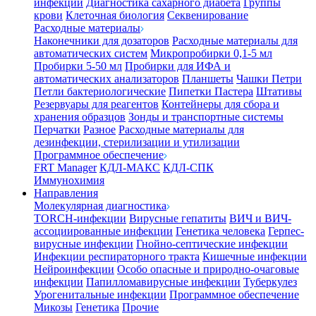
инфекции
Диагностика сахарного диабета
Группы
крови
Клеточная биология
Секвенирование
Расходные материалы
Наконечники для дозаторов
Расходные материалы для
автоматических систем
Микропробирки 0,1-5 мл
Пробирки 5-50 мл
Пробирки для ИФА и
автоматических анализаторов
Планшеты
Чашки Петри
Петли бактериологические
Пипетки Пастера
Штативы
Резервуары для реагентов
Контейнеры для сбора и
хранения образцов
Зонды и транспортные системы
Перчатки
Разное
Расходные материалы для
дезинфекции, стерилизации и утилизации
Программное обеспечение
FRT Manager
КДЛ-МАКС
КДЛ-СПК
Иммунохимия
Направления
Молекулярная диагностика
TORCH-инфекции
Вирусные гепатиты
ВИЧ и ВИЧ-
ассоциированные инфекции
Генетика человека
Герпес-
вирусные инфекции
Гнойно-септические инфекции
Инфекции респираторного тракта
Кишечные инфекции
Нейроинфекции
Особо опасные и природно-очаговые
инфекции
Папилломавирусные инфекции
Туберкулез
Урогенитальные инфекции
Программное обеспечение
Микозы
Генетика
Прочие