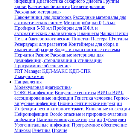
инфекции
Диагностика сахарного диабета
Группы
крови
Клеточная биология
Секвенирование
Расходные материалы
Наконечники для дозаторов
Расходные материалы для
автоматических систем
Микропробирки 0,1-5 мл
Пробирки 5-50 мл
Пробирки для ИФА и
автоматических анализаторов
Планшеты
Чашки Петри
Петли бактериологические
Пипетки Пастера
Штативы
Резервуары для реагентов
Контейнеры для сбора и
хранения образцов
Зонды и транспортные системы
Перчатки
Разное
Расходные материалы для
дезинфекции, стерилизации и утилизации
Программное обеспечение
FRT Manager
КДЛ-МАКС
КДЛ-СПК
Иммунохимия
Направления
Молекулярная диагностика
TORCH-инфекции
Вирусные гепатиты
ВИЧ и ВИЧ-
ассоциированные инфекции
Генетика человека
Герпес-
вирусные инфекции
Гнойно-септические инфекции
Инфекции респираторного тракта
Кишечные инфекции
Нейроинфекции
Особо опасные и природно-очаговые
инфекции
Папилломавирусные инфекции
Туберкулез
Урогенитальные инфекции
Программное обеспечение
Микозы
Генетика
Прочие