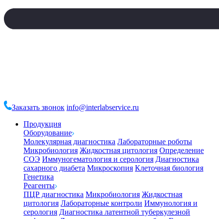
Заказать звонок
info@interlabservice.ru
Продукция
Оборудование
Молекулярная диагностика
Лабораторные роботы
Микробиология
Жидкостная цитология
Определение
СОЭ
Иммуногематология и серология
Диагностика
сахарного диабета
Микроскопия
Клеточная биология
Генетика
Реагенты
ПЦР диагностика
Микробиология
Жидкостная
цитология
Лабораторные контроли
Иммунология и
серология
Диагностика латентной туберкулезной