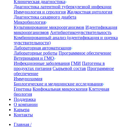
Клиническая диагностика
Диагностика латентной туберкулезной инфекции
Иммунология и серология
Жидкостная цитология
Диагностика сахарного диабета
Микробиология
Культивирование микроорганизмов
Идентификация
микроорганизмов
Антибиотикочувствительность
Комбинированный анализ (идентификация и оценка
чувствительности)
Лабораторная автоматизация
Лабораторные роботы
Программное обеспечение
Ветеринария и ГМО
Инфекционные заболевания
ГМИ
Патогены в
продуктах питания
Сырьевой состав
Программное
обеспечение
Иммунохимия
Биологические и медицинские исследования
Генетика
Конфокальная микроскопия
Клеточная
биология
Поддержка
О компании
Карьера
Контакты
Главная
/