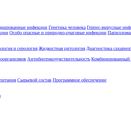
циированные инфекции
Генетика человека
Герпес-вирусные ин
кции
Особо опасные и природно-очаговые инфекции
Папиллома
логия и серология
Жидкостная цитология
Диагностика сахарног
оорганизмов
Антибиотикочувствительность
Комбинированный а
 питания
Сырьевой состав
Программное обеспечение
я