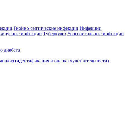
фекции
Гнойно-септические инфекции
Инфекции
вирусные инфекции
Туберкулез
Урогенитальные инфекции
о диабета
нализ (идентификация и оценка чувствительности)