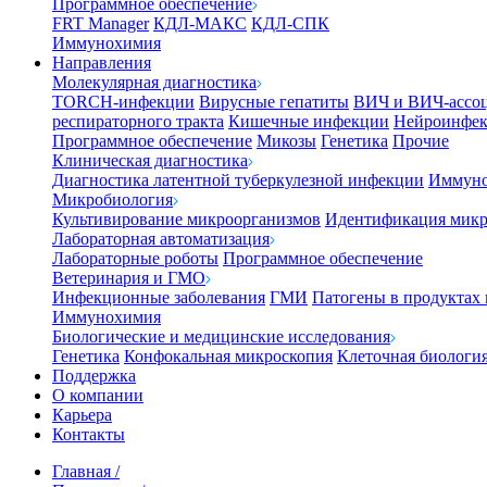
Программное обеспечение
FRT Manager
КДЛ-МАКС
КДЛ-СПК
Иммунохимия
Направления
Молекулярная диагностика
TORCH-инфекции
Вирусные гепатиты
ВИЧ и ВИЧ-ассо
респираторного тракта
Кишечные инфекции
Нейроинфе
Программное обеспечение
Микозы
Генетика
Прочие
Клиническая диагностика
Диагностика латентной туберкулезной инфекции
Иммуно
Микробиология
Культивирование микроорганизмов
Идентификация микр
Лабораторная автоматизация
Лабораторные роботы
Программное обеспечение
Ветеринария и ГМО
Инфекционные заболевания
ГМИ
Патогены в продуктах
Иммунохимия
Биологические и медицинские исследования
Генетика
Конфокальная микроскопия
Клеточная биологи
Поддержка
О компании
Карьера
Контакты
Главная
/