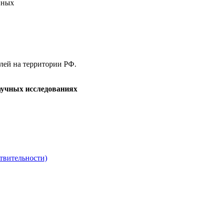
нных
елей на территории РФ.
аучных исследованиях
твительности)