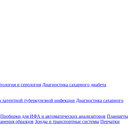
ология и серология
Диагностика сахарного диабета
 латентной туберкулезной инфекции
Диагностика сахарного
Пробирки для ИФА и автоматических анализаторов
Планшеты
ранения образцов
Зонды и транспортные системы
Перчатки