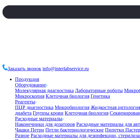
Заказать звонок
info@interlabservice.ru
Продукция
Оборудование
Молекулярная диагностика
Лабораторные роботы
Микро
Микроскопия
Клеточная биология
Генетика
Реагенты
ПЦР диагностика
Микробиология
Жидкостная цитологи
диабета
Группы крови
Клеточная биология
Секвенирова
Расходные материалы
Наконечники для дозаторов
Расходные материалы для ав
Чашки Петри
Петли бактериологические
Пипетки Пастер
Разное
Расходные материалы для дезинфекции, стерилиз