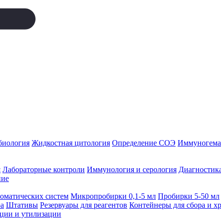
биология
Жидкостная цитология
Определение СОЭ
Иммуногемат
я
Лабораторные контроли
Иммунология и серология
Диагностика
ние
томатических систем
Микропробирки 0,1-5 мл
Пробирки 5-50 мл
а
Штативы
Резервуары для реагентов
Контейнеры для сбора и х
ации и утилизации