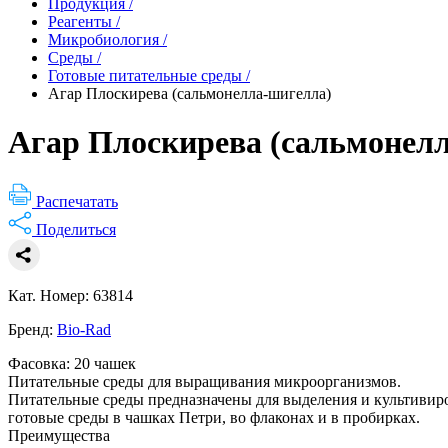
Продукция
/
Реагенты
/
Микробиология
/
Среды
/
Готовые питательные среды
/
Агар Плоскирева (сальмонелла-шигелла)
Агар Плоскирева (сальмонел
Распечатать
Поделиться
Кат. Номер: 63814
Бренд:
Bio-Rad
Фасовка: 20 чашек
Питательные среды для выращивания микроорганизмов.
Питательные среды предназначены для выделения и культивиро
готовые среды в чашках Петри, во флаконах и в пробирках.
Преимущества