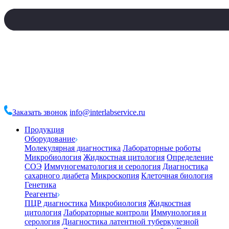
Заказать звонок
info@interlabservice.ru
Продукция
Оборудование
Молекулярная диагностика
Лабораторные роботы
Микробиология
Жидкостная цитология
Определение
СОЭ
Иммуногематология и серология
Диагностика
сахарного диабета
Микроскопия
Клеточная биология
Генетика
Реагенты
ПЦР диагностика
Микробиология
Жидкостная
цитология
Лабораторные контроли
Иммунология и
серология
Диагностика латентной туберкулезной