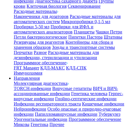
инфекции
Диагностика сахарного диабета
Группы
крови
Клеточная биология
Секвенирование
Расходные материалы
Наконечники для дозаторов
Расходные материалы для
автоматических систем
Микропробирки 0,1-5 мл
Пробирки 5-50 мл
Пробирки для ИФА и
автоматических анализаторов
Планшеты
Чашки Петри
Петли бактериологические
Пипетки Пастера
Штативы
Резервуары для реагентов
Контейнеры для сбора и
хранения образцов
Зонды и транспортные системы
Перчатки
Разное
Расходные материалы для
дезинфекции, стерилизации и утилизации
Программное обеспечение
FRT Manager
КДЛ-МАКС
КДЛ-СПК
Иммунохимия
Направления
Молекулярная диагностика
TORCH-инфекции
Вирусные гепатиты
ВИЧ и ВИЧ-
ассоциированные инфекции
Генетика человека
Герпес-
вирусные инфекции
Гнойно-септические инфекции
Инфекции респираторного тракта
Кишечные инфекции
Нейроинфекции
Особо опасные и природно-очаговые
инфекции
Папилломавирусные инфекции
Туберкулез
Урогенитальные инфекции
Программное обеспечение
Микозы
Генетика
Прочие