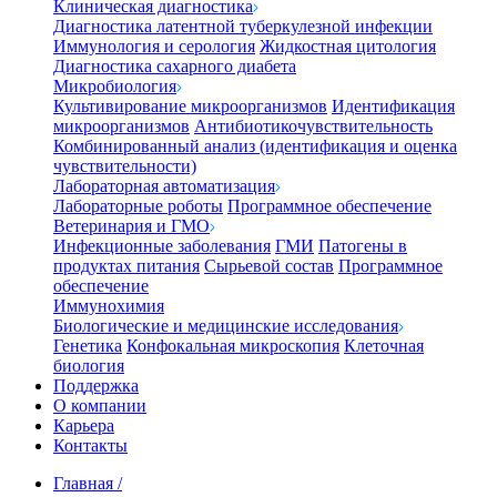
Клиническая диагностика
Диагностика латентной туберкулезной инфекции
Иммунология и серология
Жидкостная цитология
Диагностика сахарного диабета
Микробиология
Культивирование микроорганизмов
Идентификация
микроорганизмов
Антибиотикочувствительность
Комбинированный анализ (идентификация и оценка
чувствительности)
Лабораторная автоматизация
Лабораторные роботы
Программное обеспечение
Ветеринария и ГМО
Инфекционные заболевания
ГМИ
Патогены в
продуктах питания
Сырьевой состав
Программное
обеспечение
Иммунохимия
Биологические и медицинские исследования
Генетика
Конфокальная микроскопия
Клеточная
биология
Поддержка
О компании
Карьера
Контакты
Главная
/