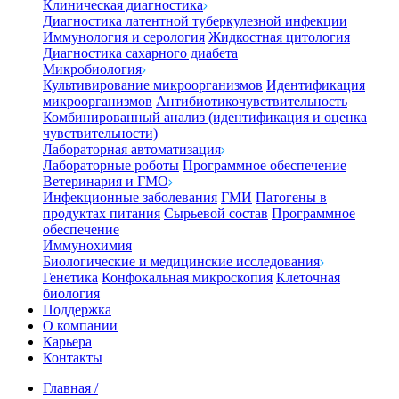
Клиническая диагностика
Диагностика латентной туберкулезной инфекции
Иммунология и серология
Жидкостная цитология
Диагностика сахарного диабета
Микробиология
Культивирование микроорганизмов
Идентификация
микроорганизмов
Антибиотикочувствительность
Комбинированный анализ (идентификация и оценка
чувствительности)
Лабораторная автоматизация
Лабораторные роботы
Программное обеспечение
Ветеринария и ГМО
Инфекционные заболевания
ГМИ
Патогены в
продуктах питания
Сырьевой состав
Программное
обеспечение
Иммунохимия
Биологические и медицинские исследования
Генетика
Конфокальная микроскопия
Клеточная
биология
Поддержка
О компании
Карьера
Контакты
Главная
/