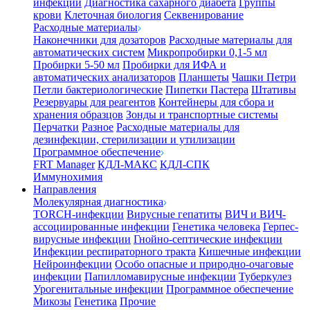
инфекции
Диагностика сахарного диабета
Группы
крови
Клеточная биология
Секвенирование
Расходные материалы
Наконечники для дозаторов
Расходные материалы для
автоматических систем
Микропробирки 0,1-5 мл
Пробирки 5-50 мл
Пробирки для ИФА и
автоматических анализаторов
Планшеты
Чашки Петри
Петли бактериологические
Пипетки Пастера
Штативы
Резервуары для реагентов
Контейнеры для сбора и
хранения образцов
Зонды и транспортные системы
Перчатки
Разное
Расходные материалы для
дезинфекции, стерилизации и утилизации
Программное обеспечение
FRT Manager
КДЛ-МАКС
КДЛ-СПК
Иммунохимия
Направления
Молекулярная диагностика
TORCH-инфекции
Вирусные гепатиты
ВИЧ и ВИЧ-
ассоциированные инфекции
Генетика человека
Герпес-
вирусные инфекции
Гнойно-септические инфекции
Инфекции респираторного тракта
Кишечные инфекции
Нейроинфекции
Особо опасные и природно-очаговые
инфекции
Папилломавирусные инфекции
Туберкулез
Урогенитальные инфекции
Программное обеспечение
Микозы
Генетика
Прочие