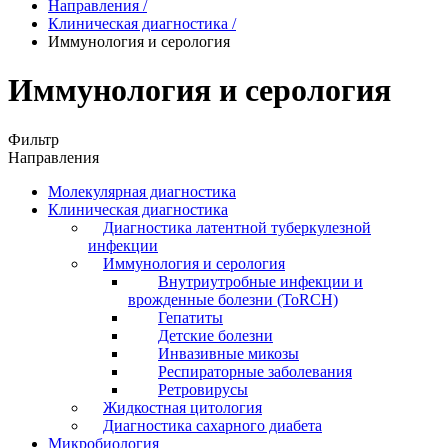
Направления
/
Клиническая диагностика
/
Иммунология и серология
Иммунология и серология
Фильтр
Направления
Молекулярная диагностика
Клиническая диагностика
Диагностика латентной туберкулезной
инфекции
Иммунология и серология
Внутриутробные инфекции и
врожденные болезни (ToRCH)
Гепатиты
Детские болезни
Инвазивные микозы
Респираторные заболевания
Ретровирусы
Жидкостная цитология
Диагностика сахарного диабета
Микробиология