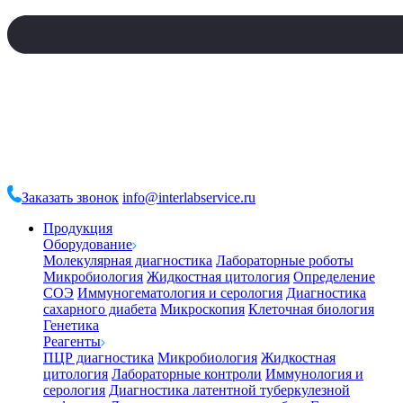
Заказать звонок
info@interlabservice.ru
Продукция
Оборудование
Молекулярная диагностика
Лабораторные роботы
Микробиология
Жидкостная цитология
Определение
СОЭ
Иммуногематология и серология
Диагностика
сахарного диабета
Микроскопия
Клеточная биология
Генетика
Реагенты
ПЦР диагностика
Микробиология
Жидкостная
цитология
Лабораторные контроли
Иммунология и
серология
Диагностика латентной туберкулезной