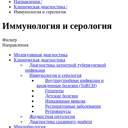
Направления
/
Клиническая диагностика
/
Иммунология и серология
Иммунология и серология
Фильтр
Направления
Молекулярная диагностика
Клиническая диагностика
Диагностика латентной туберкулезной
инфекции
Иммунология и серология
Внутриутробные инфекции и
врожденные болезни (ToRCH)
Гепатиты
Детские болезни
Инвазивные микозы
Респираторные заболевания
Ретровирусы
Жидкостная цитология
Диагностика сахарного диабета
Микробиология