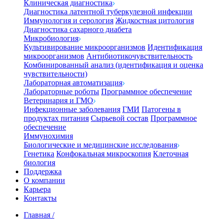
Клиническая диагностика
Диагностика латентной туберкулезной инфекции
Иммунология и серология
Жидкостная цитология
Диагностика сахарного диабета
Микробиология
Культивирование микроорганизмов
Идентификация
микроорганизмов
Антибиотикочувствительность
Комбинированный анализ (идентификация и оценка
чувствительности)
Лабораторная автоматизация
Лабораторные роботы
Программное обеспечение
Ветеринария и ГМО
Инфекционные заболевания
ГМИ
Патогены в
продуктах питания
Сырьевой состав
Программное
обеспечение
Иммунохимия
Биологические и медицинские исследования
Генетика
Конфокальная микроскопия
Клеточная
биология
Поддержка
О компании
Карьера
Контакты
Главная
/