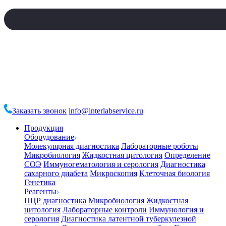
Заказать звонок
info@interlabservice.ru
Продукция
Оборудование
Молекулярная диагностика
Лабораторные роботы
Микробиология
Жидкостная цитология
Определение
СОЭ
Иммуногематология и серология
Диагностика
сахарного диабета
Микроскопия
Клеточная биология
Генетика
Реагенты
ПЦР диагностика
Микробиология
Жидкостная
цитология
Лабораторные контроли
Иммунология и
серология
Диагностика латентной туберкулезной