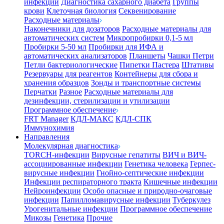
инфекции
Диагностика сахарного диабета
Группы
крови
Клеточная биология
Секвенирование
Расходные материалы
Наконечники для дозаторов
Расходные материалы для
автоматических систем
Микропробирки 0,1-5 мл
Пробирки 5-50 мл
Пробирки для ИФА и
автоматических анализаторов
Планшеты
Чашки Петри
Петли бактериологические
Пипетки Пастера
Штативы
Резервуары для реагентов
Контейнеры для сбора и
хранения образцов
Зонды и транспортные системы
Перчатки
Разное
Расходные материалы для
дезинфекции, стерилизации и утилизации
Программное обеспечение
FRT Manager
КДЛ-МАКС
КДЛ-СПК
Иммунохимия
Направления
Молекулярная диагностика
TORCH-инфекции
Вирусные гепатиты
ВИЧ и ВИЧ-
ассоциированные инфекции
Генетика человека
Герпес-
вирусные инфекции
Гнойно-септические инфекции
Инфекции респираторного тракта
Кишечные инфекции
Нейроинфекции
Особо опасные и природно-очаговые
инфекции
Папилломавирусные инфекции
Туберкулез
Урогенитальные инфекции
Программное обеспечение
Микозы
Генетика
Прочие