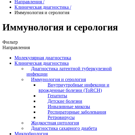
Направления
/
Клиническая диагностика
/
Иммунология и серология
Иммунология и серология
Фильтр
Направления
Молекулярная диагностика
Клиническая диагностика
Диагностика латентной туберкулезной
инфекции
Иммунология и серология
Внутриутробные инфекции и
врожденные болезни (ToRCH)
Гепатиты
Детские болезни
Инвазивные микозы
Респираторные заболевания
Ретровирусы
Жидкостная цитология
Диагностика сахарного диабета
Микробиология