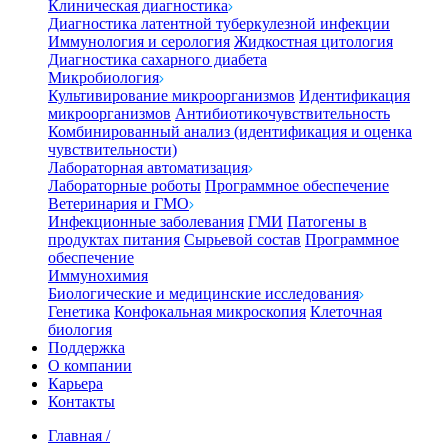
Клиническая диагностика
Диагностика латентной туберкулезной инфекции
Иммунология и серология
Жидкостная цитология
Диагностика сахарного диабета
Микробиология
Культивирование микроорганизмов
Идентификация
микроорганизмов
Антибиотикочувствительность
Комбинированный анализ (идентификация и оценка
чувствительности)
Лабораторная автоматизация
Лабораторные роботы
Программное обеспечение
Ветеринария и ГМО
Инфекционные заболевания
ГМИ
Патогены в
продуктах питания
Сырьевой состав
Программное
обеспечение
Иммунохимия
Биологические и медицинские исследования
Генетика
Конфокальная микроскопия
Клеточная
биология
Поддержка
О компании
Карьера
Контакты
Главная
/