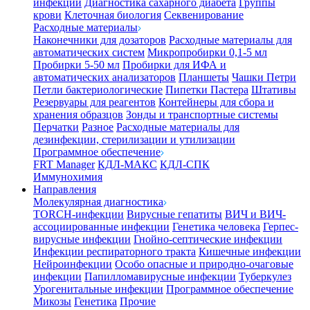
инфекции
Диагностика сахарного диабета
Группы
крови
Клеточная биология
Секвенирование
Расходные материалы
Наконечники для дозаторов
Расходные материалы для
автоматических систем
Микропробирки 0,1-5 мл
Пробирки 5-50 мл
Пробирки для ИФА и
автоматических анализаторов
Планшеты
Чашки Петри
Петли бактериологические
Пипетки Пастера
Штативы
Резервуары для реагентов
Контейнеры для сбора и
хранения образцов
Зонды и транспортные системы
Перчатки
Разное
Расходные материалы для
дезинфекции, стерилизации и утилизации
Программное обеспечение
FRT Manager
КДЛ-МАКС
КДЛ-СПК
Иммунохимия
Направления
Молекулярная диагностика
TORCH-инфекции
Вирусные гепатиты
ВИЧ и ВИЧ-
ассоциированные инфекции
Генетика человека
Герпес-
вирусные инфекции
Гнойно-септические инфекции
Инфекции респираторного тракта
Кишечные инфекции
Нейроинфекции
Особо опасные и природно-очаговые
инфекции
Папилломавирусные инфекции
Туберкулез
Урогенитальные инфекции
Программное обеспечение
Микозы
Генетика
Прочие