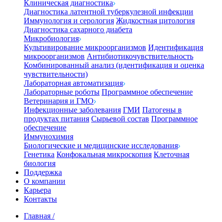
Клиническая диагностика
Диагностика латентной туберкулезной инфекции
Иммунология и серология
Жидкостная цитология
Диагностика сахарного диабета
Микробиология
Культивирование микроорганизмов
Идентификация
микроорганизмов
Антибиотикочувствительность
Комбинированный анализ (идентификация и оценка
чувствительности)
Лабораторная автоматизация
Лабораторные роботы
Программное обеспечение
Ветеринария и ГМО
Инфекционные заболевания
ГМИ
Патогены в
продуктах питания
Сырьевой состав
Программное
обеспечение
Иммунохимия
Биологические и медицинские исследования
Генетика
Конфокальная микроскопия
Клеточная
биология
Поддержка
О компании
Карьера
Контакты
Главная
/