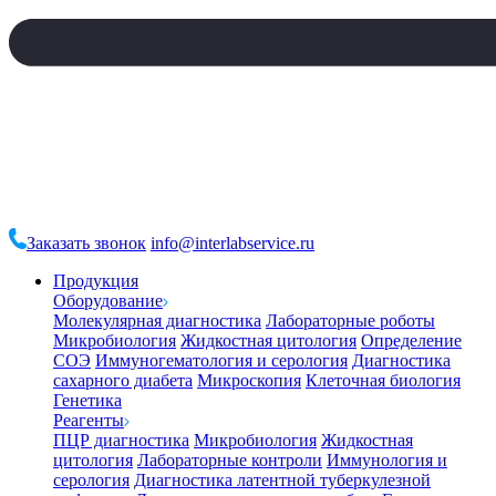
Заказать звонок
info@interlabservice.ru
Продукция
Оборудование
Молекулярная диагностика
Лабораторные роботы
Микробиология
Жидкостная цитология
Определение
СОЭ
Иммуногематология и серология
Диагностика
сахарного диабета
Микроскопия
Клеточная биология
Генетика
Реагенты
ПЦР диагностика
Микробиология
Жидкостная
цитология
Лабораторные контроли
Иммунология и
серология
Диагностика латентной туберкулезной