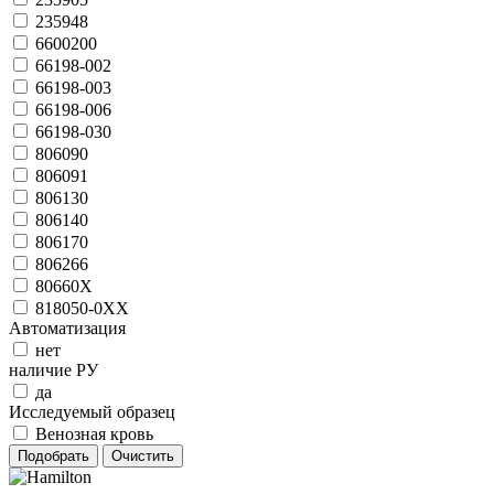
235948
6600200
66198-002
66198-003
66198-006
66198-030
806090
806091
806130
806140
806170
806266
80660X
818050-0ХХ
Автоматизация
нет
наличие РУ
да
Исследуемый образец
Венозная кровь