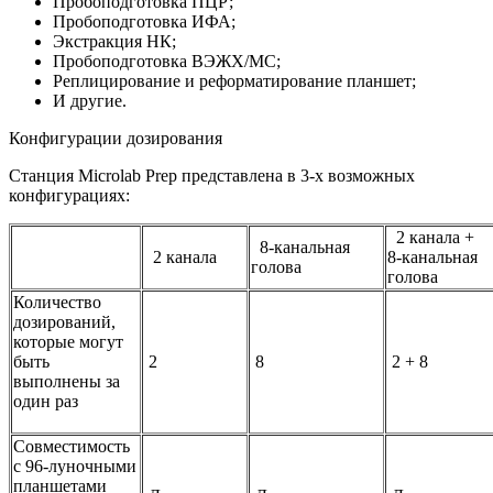
Пробоподготовка ПЦР;
Пробоподготовка ИФА;
Экстракция НК;
Пробоподготовка ВЭЖХ/МС;
Реплицирование и реформатирование планшет;
И другие.
Конфигурации дозирования
Станция Microlab Prep представлена в 3-х возможных
конфигурациях:
2 канала +
8-канальная
2 канала
8-канальная
голова
голова
Количество
дозирований,
которые могут
быть
2
8
2 + 8
выполнены за
один раз
Совместимость
с 96-луночными
планшетами