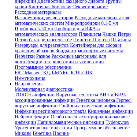
инфекции
Диагностика сахарного диабета
Группы
крови
Клеточная биология
Секвенирование
Расходные материалы
Наконечники для дозаторов
Расходные материалы для
автоматических систем
Микропробирки 0,1-5 мл
Пробирки 5-50 мл
Пробирки для ИФА и
автоматических анализаторов
Планшеты
Чашки Петри
Петли бактериологические
Пипетки Пастера
Штативы
Резервуары для реагентов
Контейнеры для сбора и
хранения образцов
Зонды и транспортные системы
Перчатки
Разное
Расходные материалы для
дезинфекции, стерилизации и утилизации
Программное обеспечение
FRT Manager
КДЛ-МАКС
КДЛ-СПК
Иммунохимия
Направления
Молекулярная диагностика
TORCH-инфекции
Вирусные гепатиты
ВИЧ и ВИЧ-
ассоциированные инфекции
Генетика человека
Герпес-
вирусные инфекции
Гнойно-септические инфекции
Инфекции респираторного тракта
Кишечные инфекции
Нейроинфекции
Особо опасные и природно-очаговые
инфекции
Папилломавирусные инфекции
Туберкулез
Урогенитальные инфекции
Программное обеспечение
Микозы
Генетика
Прочие