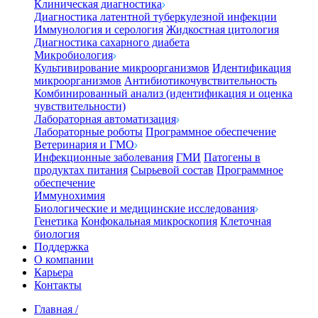
Клиническая диагностика
Диагностика латентной туберкулезной инфекции
Иммунология и серология
Жидкостная цитология
Диагностика сахарного диабета
Микробиология
Культивирование микроорганизмов
Идентификация
микроорганизмов
Антибиотикочувствительность
Комбинированный анализ (идентификация и оценка
чувствительности)
Лабораторная автоматизация
Лабораторные роботы
Программное обеспечение
Ветеринария и ГМО
Инфекционные заболевания
ГМИ
Патогены в
продуктах питания
Сырьевой состав
Программное
обеспечение
Иммунохимия
Биологические и медицинские исследования
Генетика
Конфокальная микроскопия
Клеточная
биология
Поддержка
О компании
Карьера
Контакты
Главная
/