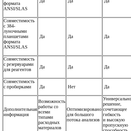
Да
Да
Да
формата
ANSI/SLAS
Совместимость
с 384-
луночными
планшетами
Да
Да
Да
формата
ANSI/SLAS
Совместимость
с резервуарами
Да
Да
Да
для реагентов
Совместимость
с пробирками
Да
Нет
Да
Универсально
Возможность
решение,
работы со
Дополнительная
Оптимизировано
сочетающее
всеми
информация
для большого
гибкость
типами
потока анализов
и высокую
расходных
пропускную
материалов
способность