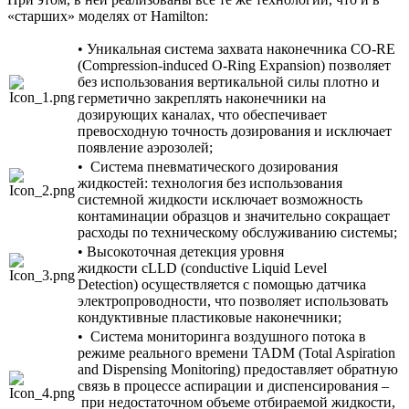
«старших» моделях от Hamilton:
• Уникальная система захвата наконечника CO-RE
(Compression-induced O-Ring Expansion) позволяет
без использования вертикальной силы плотно и
герметично закреплять наконечники на
дозирующих каналах, что обеспечивает
превосходную точность дозирования и исключает
появление аэрозолей;
• Система пневматического дозирования
жидкостей: технология без использования
системной жидкости исключает возможность
контаминации образцов и значительно сокращает
расходы по техническому обслуживанию системы;
• Высокоточная детекция уровня
жидкости cLLD (conductive Liquid Level
Detection) осуществляется с помощью датчика
электропроводности, что позволяет использовать
кондуктивные пластиковые наконечники;
• Система мониторинга воздушного потока в
режиме реального времени TADM (Total Aspiration
and Dispensing Monitoring) предоставляет обратную
связь в процессе аспирации и диспенсирования –
при недостаточном объеме отбираемой жидкости,