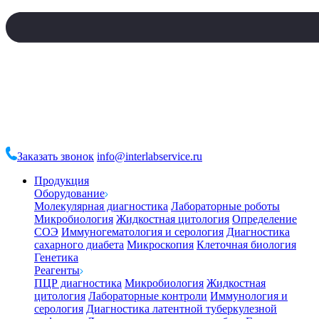
Заказать звонок
info@interlabservice.ru
Продукция
Оборудование
Молекулярная диагностика
Лабораторные роботы
Микробиология
Жидкостная цитология
Определение
СОЭ
Иммуногематология и серология
Диагностика
сахарного диабета
Микроскопия
Клеточная биология
Генетика
Реагенты
ПЦР диагностика
Микробиология
Жидкостная
цитология
Лабораторные контроли
Иммунология и
серология
Диагностика латентной туберкулезной