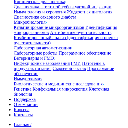
Клиническая диагностика
Диагностика латентной туберкулезной инфекции
Иммунология и серология
Жидкостная цитология
Диагностика сахарного диабета
Микробиология
Культивирование микроорганизмов
Идентификация
микроорганизмов
Антибиотикочувствительность
Комбинированный анализ (идентификация и оценка
чувствительности)
Лабораторная автоматизация
Лабораторные роботы
Программное обеспечение
Ветеринария и ГМО
Инфекционные заболевания
ГМИ
Патогены в
продуктах питания
Сырьевой состав
Программное
обеспечение
Иммунохимия
Биологические и медицинские исследования
Генетика
Конфокальная микроскопия
Клеточная
биология
Поддержка
О компании
Карьера
Контакты
Главная
/