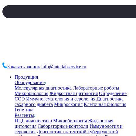
Заказать звонок
info@interlabservice.ru
Продукция
Оборудование
Молекулярная диагностика
Лабораторные роботы
Микробиология
Жидкостная цитология
Определение
СОЭ
Иммуногематология и серология
Диагностика
сахарного диабета
Микроскопия
Клеточная биология
Генетика
Реагенты
ПЦР диагностика
Микробиология
Жидкостная
цитология
Лабораторные контроли
Иммунология и
серология
Диагностика латентной туберкулезной