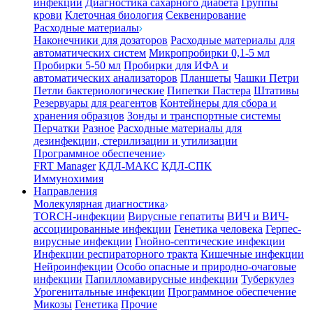
инфекции
Диагностика сахарного диабета
Группы
крови
Клеточная биология
Секвенирование
Расходные материалы
Наконечники для дозаторов
Расходные материалы для
автоматических систем
Микропробирки 0,1-5 мл
Пробирки 5-50 мл
Пробирки для ИФА и
автоматических анализаторов
Планшеты
Чашки Петри
Петли бактериологические
Пипетки Пастера
Штативы
Резервуары для реагентов
Контейнеры для сбора и
хранения образцов
Зонды и транспортные системы
Перчатки
Разное
Расходные материалы для
дезинфекции, стерилизации и утилизации
Программное обеспечение
FRT Manager
КДЛ-МАКС
КДЛ-СПК
Иммунохимия
Направления
Молекулярная диагностика
TORCH-инфекции
Вирусные гепатиты
ВИЧ и ВИЧ-
ассоциированные инфекции
Генетика человека
Герпес-
вирусные инфекции
Гнойно-септические инфекции
Инфекции респираторного тракта
Кишечные инфекции
Нейроинфекции
Особо опасные и природно-очаговые
инфекции
Папилломавирусные инфекции
Туберкулез
Урогенитальные инфекции
Программное обеспечение
Микозы
Генетика
Прочие