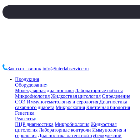
Заказать звонок
info@interlabservice.ru
Продукция
Оборудование
Молекулярная диагностика
Лабораторные роботы
Микробиология
Жидкостная цитология
Определение
СОЭ
Иммуногематология и серология
Диагностика
сахарного диабета
Микроскопия
Клеточная биология
Генетика
Реагенты
ПЦР диагностика
Микробиология
Жидкостная
цитология
Лабораторные контроли
Иммунология и
серология
Диагностика латентной туберкулезной