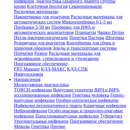
инфекции
Диагностика сахарного диабета
Группы
крови
Клеточная биология
Секвенирование
Расходные материалы
Наконечники для дозаторов
Расходные материалы для
автоматических систем
Микропробирки 0,1-5 мл
Пробирки 5-50 мл
Пробирки для ИФА и
автоматических анализаторов
Планшеты
Чашки Петри
Петли бактериологические
Пипетки Пастера
Штативы
Резервуары для реагентов
Контейнеры для сбора и
хранения образцов
Зонды и транспортные системы
Перчатки
Разное
Расходные материалы для
дезинфекции, стерилизации и утилизации
Программное обеспечение
FRT Manager
КДЛ-МАКС
КДЛ-СПК
Иммунохимия
Направления
Молекулярная диагностика
TORCH-инфекции
Вирусные гепатиты
ВИЧ и ВИЧ-
ассоциированные инфекции
Генетика человека
Герпес-
вирусные инфекции
Гнойно-септические инфекции
Инфекции респираторного тракта
Кишечные инфекции
Нейроинфекции
Особо опасные и природно-очаговые
инфекции
Папилломавирусные инфекции
Туберкулез
Урогенитальные инфекции
Программное обеспечение
Микозы
Генетика
Прочие