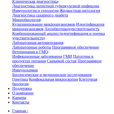
Клиническая диагностика
Диагностика латентной туберкулезной инфекции
Иммунология и серология
Жидкостная цитология
Диагностика сахарного диабета
Микробиология
Культивирование микроорганизмов
Идентификация
микроорганизмов
Антибиотикочувствительность
Комбинированный анализ (идентификация и оценка
чувствительности)
Лабораторная автоматизация
Лабораторные роботы
Программное обеспечение
Ветеринария и ГМО
Инфекционные заболевания
ГМИ
Патогены в
продуктах питания
Сырьевой состав
Программное
обеспечение
Иммунохимия
Биологические и медицинские исследования
Генетика
Конфокальная микроскопия
Клеточная
биология
Поддержка
О компании
Карьера
Контакты
Главная
/