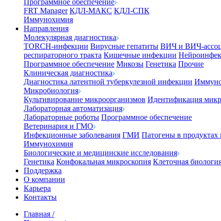
Программное обеспечение
FRT Manager
КДЛ-МАКС
КДЛ-СПК
Иммунохимия
Направления
Молекулярная диагностика
TORCH-инфекции
Вирусные гепатиты
ВИЧ и ВИЧ-ассо
респираторного тракта
Кишечные инфекции
Нейроинфе
Программное обеспечение
Микозы
Генетика
Прочие
Клиническая диагностика
Диагностика латентной туберкулезной инфекции
Иммуно
Микробиология
Культивирование микроорганизмов
Идентификация микр
Лабораторная автоматизация
Лабораторные роботы
Программное обеспечение
Ветеринария и ГМО
Инфекционные заболевания
ГМИ
Патогены в продуктах
Иммунохимия
Биологические и медицинские исследования
Генетика
Конфокальная микроскопия
Клеточная биологи
Поддержка
О компании
Карьера
Контакты
Главная
/