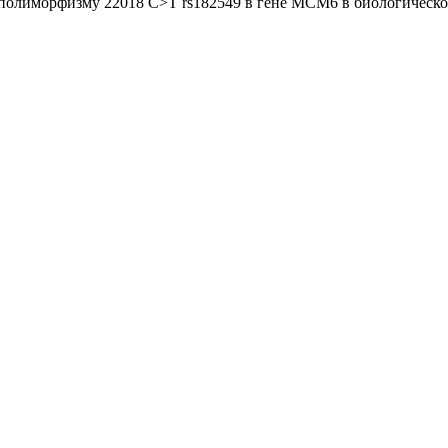
о полиморфизму 22018 C>T rs182549 в гене MCM6 в биологическ