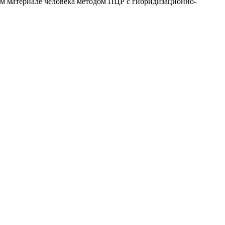
ом материале человека методом ПЦР с гибридизационно-