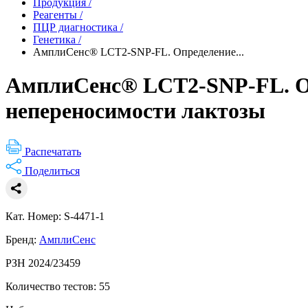
Продукция
/
Реагенты
/
ПЦР диагностика
/
Генетика
/
АмплиСенс® LCT2-SNP-FL. Определение...
АмплиСенс® LCT2-SNP-FL. Оп
непереносимости лактозы
Распечатать
Поделиться
Кат. Номер: S-4471-1
Бренд:
АмплиСенс
РЗН 2024/23459
Количество тестов: 55