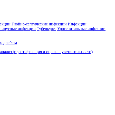
фекции
Гнойно-септические инфекции
Инфекции
вирусные инфекции
Туберкулез
Урогенитальные инфекции
о диабета
нализ (идентификация и оценка чувствительности)