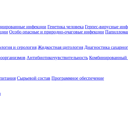
циированные инфекции
Генетика человека
Герпес-вирусные ин
кции
Особо опасные и природно-очаговые инфекции
Папиллома
логия и серология
Жидкостная цитология
Диагностика сахарног
оорганизмов
Антибиотикочувствительность
Комбинированный а
 питания
Сырьевой состав
Программное обеспечение
я