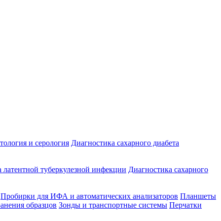
ология и серология
Диагностика сахарного диабета
 латентной туберкулезной инфекции
Диагностика сахарного
Пробирки для ИФА и автоматических анализаторов
Планшеты
ранения образцов
Зонды и транспортные системы
Перчатки