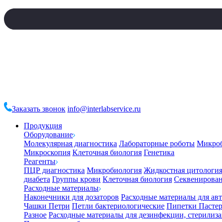
Заказать звонок
info@interlabservice.ru
Продукция
Оборудование
Молекулярная диагностика
Лабораторные роботы
Микро
Микроскопия
Клеточная биология
Генетика
Реагенты
ПЦР диагностика
Микробиология
Жидкостная цитологи
диабета
Группы крови
Клеточная биология
Секвенирова
Расходные материалы
Наконечники для дозаторов
Расходные материалы для ав
Чашки Петри
Петли бактериологические
Пипетки Пастер
Разное
Расходные материалы для дезинфекции, стерилиз