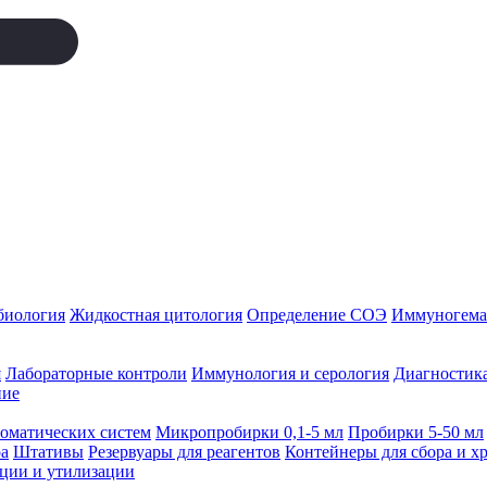
биология
Жидкостная цитология
Определение СОЭ
Иммуногемат
я
Лабораторные контроли
Иммунология и серология
Диагностика
ние
томатических систем
Микропробирки 0,1-5 мл
Пробирки 5-50 мл
а
Штативы
Резервуары для реагентов
Контейнеры для сбора и х
ации и утилизации