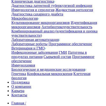
Клиническая диагностика
Диагностика латентной туберкулезной инфекции
Иммунология и серология
Жидкостная цитология
Диагностика сахарного диабета
Микробиология
Культивирование микроорганизмов
Идентификация
микроорганизмов
Антибиотикочувствительность
Комбинированный анализ (идентификация и оценка
чувствительности)
Лабораторная автоматизация
Лабораторные роботы
Программное обеспечение
Ветеринария и ГМО
Инфекционные заболевания
ГМИ
Патогены в
продуктах питания
Сырьевой состав
Программное
обеспечение
Иммунохимия
Биологические и медицинские исследования
Генетика
Конфокальная микроскопия
Клеточная
биология
Поддержка
О компании
Карьера
Контакты
Главная
/