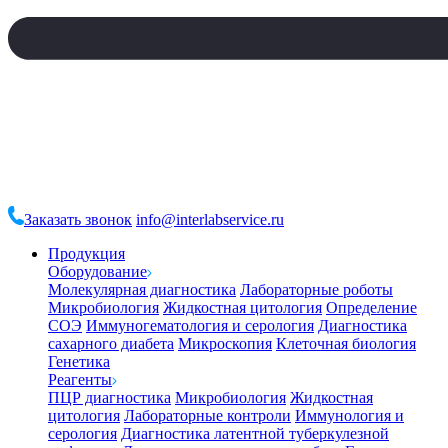
Заказать звонок
info@interlabservice.ru
Продукция
Оборудование
Молекулярная диагностика
Лабораторные роботы
Микробиология
Жидкостная цитология
Определение
СОЭ
Иммуногематология и серология
Диагностика
сахарного диабета
Микроскопия
Клеточная биология
Генетика
Реагенты
ПЦР диагностика
Микробиология
Жидкостная
цитология
Лабораторные контроли
Иммунология и
серология
Диагностика латентной туберкулезной