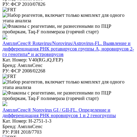
РУ: ФСР 2010/07826
АмплиСенс® Rotavirus/Norovirus/Astrovirus-FL. Выявление и
дифференциация РНК ротавирусов группы А, норовирусов 2-
го генотипа* и астровирусов
Кат. Номер: V40(RG,iQ,FEP)
Бренд: АмплиСенс
РУ: ФСР 2008/02268
АмплиСенс® Norovirus GI / GII-FL. Определение и
дифференциация РНК норовирусов 1 и 2 геногруппы
Кат. Номер: H-2751-1-3
Бренд: АмплиСенс
РУ: РЗН 2018/7703