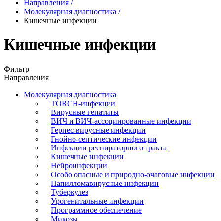
Направления
/
Молекулярная диагностика
/
Кишечные инфекции
Кишечные инфекции
Фильтр
Направления
Молекулярная диагностика
TORCH-инфекции
Вирусные гепатиты
ВИЧ и ВИЧ-ассоциированные инфекции
Герпес-вирусные инфекции
Гнойно-септические инфекции
Инфекции респираторного тракта
Кишечные инфекции
Нейроинфекции
Особо опасные и природно-очаговые инфекции
Папилломавирусные инфекции
Туберкулез
Урогенитальные инфекции
Программное обеспечение
Микозы