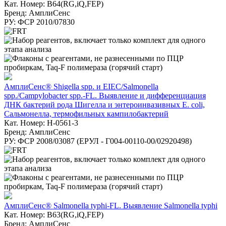
Кат. Номер: B64(RG,iQ,FEP)
Бренд: АмплиСенс
РУ: ФСР 2010/07830
АмплиСенс® Shigella spp. и EIEC/Salmonella
spp./Campylobacter spp.-FL. Выявление и дифференциация
ДНК бактерий рода Шигелла и энтероинвазивных E. coli,
Сальмонелла, термофильных кампилобактерий
Кат. Номер: H-0561-3
Бренд: АмплиСенс
РУ: ФСР 2008/03087 (ЕРУЛ - Г004-00110-00/02920498)
АмплиСенс® Salmonella typhi-FL. Выявление Salmonella typhi
Кат. Номер: B63(RG,iQ,FEP)
Бренд: АмплиСенс