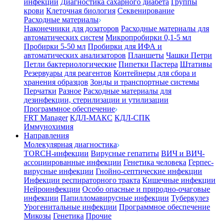
инфекции
Диагностика сахарного диабета
Группы
крови
Клеточная биология
Секвенирование
Расходные материалы
Наконечники для дозаторов
Расходные материалы для
автоматических систем
Микропробирки 0,1-5 мл
Пробирки 5-50 мл
Пробирки для ИФА и
автоматических анализаторов
Планшеты
Чашки Петри
Петли бактериологические
Пипетки Пастера
Штативы
Резервуары для реагентов
Контейнеры для сбора и
хранения образцов
Зонды и транспортные системы
Перчатки
Разное
Расходные материалы для
дезинфекции, стерилизации и утилизации
Программное обеспечение
FRT Manager
КДЛ-МАКС
КДЛ-СПК
Иммунохимия
Направления
Молекулярная диагностика
TORCH-инфекции
Вирусные гепатиты
ВИЧ и ВИЧ-
ассоциированные инфекции
Генетика человека
Герпес-
вирусные инфекции
Гнойно-септические инфекции
Инфекции респираторного тракта
Кишечные инфекции
Нейроинфекции
Особо опасные и природно-очаговые
инфекции
Папилломавирусные инфекции
Туберкулез
Урогенитальные инфекции
Программное обеспечение
Микозы
Генетика
Прочие