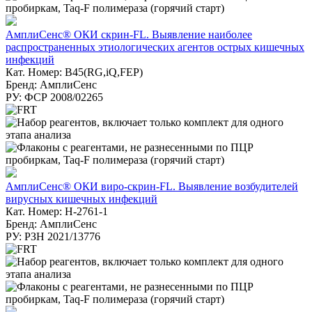
АмплиСенс® ОКИ скрин-FL. Выявление наиболее
распространенных этиологических агентов острых кишечных
инфекций
Кат. Номер: B45(RG,iQ,FEP)
Бренд: АмплиСенс
РУ: ФСР 2008/02265
АмплиСенс® ОКИ виро-скрин-FL. Выявление возбудителей
вирусных кишечных инфекций
Кат. Номер: Н-2761-1
Бренд: АмплиСенс
РУ: РЗН 2021/13776