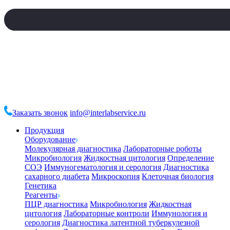
Заказать звонок
info@interlabservice.ru
Продукция
Оборудование
Молекулярная диагностика
Лабораторные роботы
Микробиология
Жидкостная цитология
Определение
СОЭ
Иммуногематология и серология
Диагностика
сахарного диабета
Микроскопия
Клеточная биология
Генетика
Реагенты
ПЦР диагностика
Микробиология
Жидкостная
цитология
Лабораторные контроли
Иммунология и
серология
Диагностика латентной туберкулезной