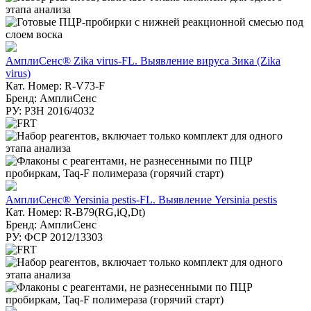
АмплиСенс® Zika virus-FL. Выявление вируса Зика (Zika
virus)
Кат. Номер: R-V73-F
Бренд: АмплиСенс
РУ: РЗН 2016/4032
АмплиСенс® Yersinia pestis-FL. Выявление Yersinia pestis
Кат. Номер: R-B79(RG,iQ,Dt)
Бренд: АмплиСенс
РУ: ФСР 2012/13303