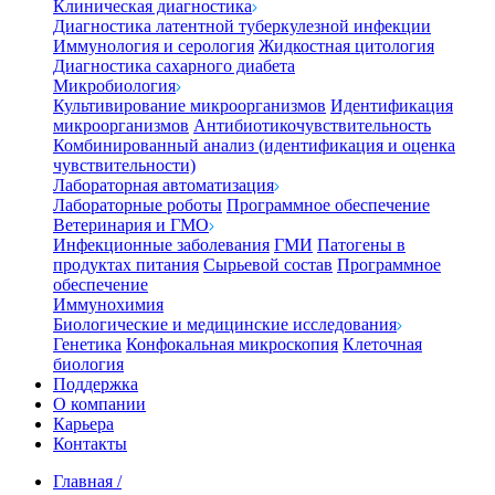
Клиническая диагностика
Диагностика латентной туберкулезной инфекции
Иммунология и серология
Жидкостная цитология
Диагностика сахарного диабета
Микробиология
Культивирование микроорганизмов
Идентификация
микроорганизмов
Антибиотикочувствительность
Комбинированный анализ (идентификация и оценка
чувствительности)
Лабораторная автоматизация
Лабораторные роботы
Программное обеспечение
Ветеринария и ГМО
Инфекционные заболевания
ГМИ
Патогены в
продуктах питания
Сырьевой состав
Программное
обеспечение
Иммунохимия
Биологические и медицинские исследования
Генетика
Конфокальная микроскопия
Клеточная
биология
Поддержка
О компании
Карьера
Контакты
Главная
/