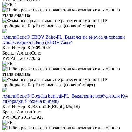
АмплиСенс® EBOV Zaire-FL. Выявление вируса лихорадки
Эбола, вариант Заир (EBOV Zaire)
Кат. Номер: R-V69-50-F
Бренд: АмплиСенс
РУ: РЗН 2014/2036
АмплиСенс® Coxiella burnetii-FL. Выявление возбудителя Ку-
лихорадки (Coxiella burnetii)
Кат. Номер: R-B85-50-F(RG,iQ,Mx,Dt)
Бренд: АмплиСенс
РУ: ФСР 2012/13923