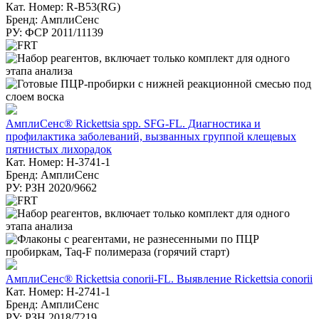
Кат. Номер: R-B53(RG)
Бренд: АмплиСенс
РУ: ФСР 2011/11139
АмплиСенс® Rickettsia spp. SFG-FL. Диагностика и
профилактика заболеваний, вызванных группой клещевых
пятнистых лихорадок
Кат. Номер: H-3741-1
Бренд: АмплиСенс
РУ: РЗН 2020/9662
АмплиСенс® Rickettsia conorii-FL. Выявление Rickettsia conorii
Кат. Номер: H-2741-1
Бренд: АмплиСенс
РУ: РЗН 2018/7219