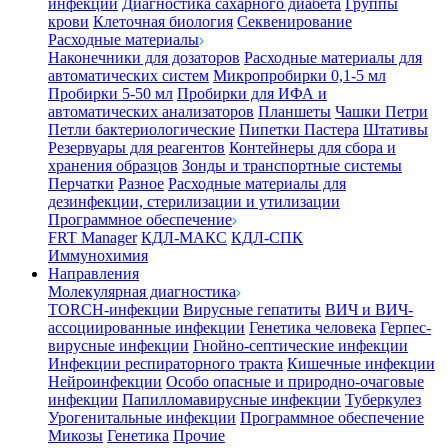
инфекции
Диагностика сахарного диабета
Группы
крови
Клеточная биология
Секвенирование
Расходные материалы
Наконечники для дозаторов
Расходные материалы для
автоматических систем
Микропробирки 0,1-5 мл
Пробирки 5-50 мл
Пробирки для ИФА и
автоматических анализаторов
Планшеты
Чашки Петри
Петли бактериологические
Пипетки Пастера
Штативы
Резервуары для реагентов
Контейнеры для сбора и
хранения образцов
Зонды и транспортные системы
Перчатки
Разное
Расходные материалы для
дезинфекции, стерилизации и утилизации
Программное обеспечение
FRT Manager
КДЛ-МАКС
КДЛ-СПК
Иммунохимия
Направления
Молекулярная диагностика
TORCH-инфекции
Вирусные гепатиты
ВИЧ и ВИЧ-
ассоциированные инфекции
Генетика человека
Герпес-
вирусные инфекции
Гнойно-септические инфекции
Инфекции респираторного тракта
Кишечные инфекции
Нейроинфекции
Особо опасные и природно-очаговые
инфекции
Папилломавирусные инфекции
Туберкулез
Урогенитальные инфекции
Программное обеспечение
Микозы
Генетика
Прочие