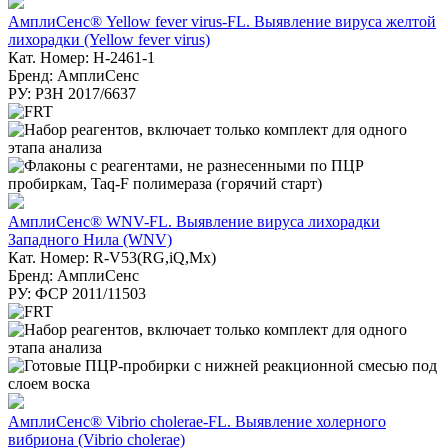
АмплиСенс® Yellow fever virus-FL. Выявление вируса желтой
лихорадки (Yellow fever virus)
Кат. Номер: H-2461-1
Бренд: АмплиСенс
РУ: РЗН 2017/6637
АмплиСенс® WNV-FL. Выявление вируса лихорадки
Западного Нила (WNV)
Кат. Номер: R-V53(RG,iQ,Mx)
Бренд: АмплиСенс
РУ: ФСР 2011/11503
АмплиСенс® Vibrio cholerae-FL. Выявление холерного
вибриона (Vibrio cholerae)