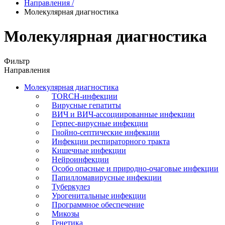
Направления
/
Молекулярная диагностика
Молекулярная диагностика
Фильтр
Направления
Молекулярная диагностика
TORCH-инфекции
Вирусные гепатиты
ВИЧ и ВИЧ-ассоциированные инфекции
Герпес-вирусные инфекции
Гнойно-септические инфекции
Инфекции респираторного тракта
Кишечные инфекции
Нейроинфекции
Особо опасные и природно-очаговые инфекции
Папилломавирусные инфекции
Туберкулез
Урогенитальные инфекции
Программное обеспечение
Микозы
Генетика