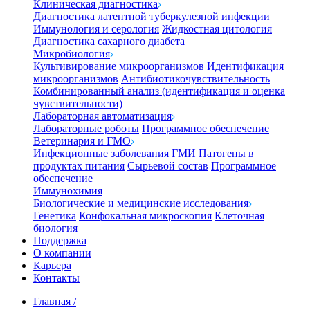
Клиническая диагностика
Диагностика латентной туберкулезной инфекции
Иммунология и серология
Жидкостная цитология
Диагностика сахарного диабета
Микробиология
Культивирование микроорганизмов
Идентификация
микроорганизмов
Антибиотикочувствительность
Комбинированный анализ (идентификация и оценка
чувствительности)
Лабораторная автоматизация
Лабораторные роботы
Программное обеспечение
Ветеринария и ГМО
Инфекционные заболевания
ГМИ
Патогены в
продуктах питания
Сырьевой состав
Программное
обеспечение
Иммунохимия
Биологические и медицинские исследования
Генетика
Конфокальная микроскопия
Клеточная
биология
Поддержка
О компании
Карьера
Контакты
Главная
/