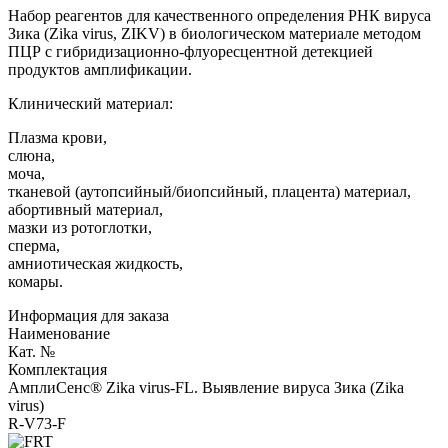
Набор реагентов для качественного определения РНК вируса
Зика (Zika virus, ZIKV) в биологическом материале методом
ПЦР с гибридизационно-флуоресцентной детекцией
продуктов амплификации.
Клинический материал:
Плазма крови,
слюна,
моча,
тканевой (аутопсийный/биопсийный, плацента) материал,
абортивный материал,
мазки из ротоглотки,
сперма,
амниотическая жидкость,
комары.
Информация для заказа
Наименование
Кат. №
Комплектация
АмплиСенс® Zika virus-FL. Выявление вируса Зика (Zika
virus)
R-V73-F