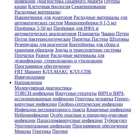
инфекции
Диагностика сахарного диабета
Группы
крови
Клеточная биология
Секвенирование
Расходные материалы
Наконечники для дозаторов
Расходные материалы для
автоматических систем
Микропробирки 0,1-5 мл
Пробирки 5-50 мл
Пробирки для ИФА и
автоматических анализаторов
Планшеты
Чашки Петри
Петли бактериологические
Пипетки Пастера
Штативы
Резервуары для реагентов
Контейнеры для сбора и
хранения образцов
Зонды и транспортные системы
Перчатки
Разное
Расходные материалы для
дезинфекции, стерилизации и утилизации
Программное обеспечение
FRT Manager
КДЛ-МАКС
КДЛ-СПК
Иммунохимия
Направления
Молекулярная диагностика
TORCH-инфекции
Вирусные гепатиты
ВИЧ и ВИЧ-
ассоциированные инфекции
Генетика человека
Герпес-
вирусные инфекции
Гнойно-септические инфекции
Инфекции респираторного тракта
Кишечные инфекции
Нейроинфекции
Особо опасные и природно-очаговые
инфекции
Папилломавирусные инфекции
Туберкулез
Урогенитальные инфекции
Программное обеспечение
Микозы
Генетика
Прочие