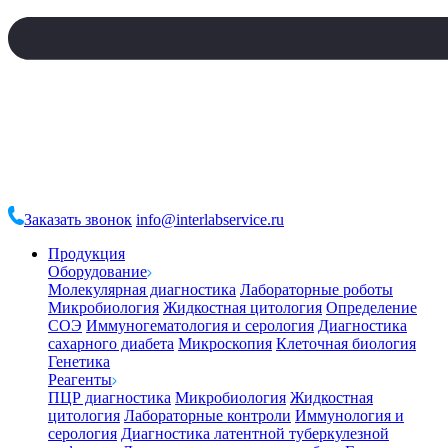
Заказать звонок
info@interlabservice.ru
Продукция
Оборудование
Молекулярная диагностика
Лабораторные роботы
Микробиология
Жидкостная цитология
Определение
СОЭ
Иммуногематология и серология
Диагностика
сахарного диабета
Микроскопия
Клеточная биология
Генетика
Реагенты
ПЦР диагностика
Микробиология
Жидкостная
цитология
Лабораторные контроли
Иммунология и
серология
Диагностика латентной туберкулезной