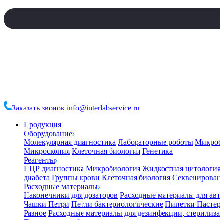
Заказать звонок
info@interlabservice.ru
Продукция
Оборудование
Молекулярная диагностика
Лабораторные роботы
Микро
Микроскопия
Клеточная биология
Генетика
Реагенты
ПЦР диагностика
Микробиология
Жидкостная цитологи
диабета
Группы крови
Клеточная биология
Секвенирова
Расходные материалы
Наконечники для дозаторов
Расходные материалы для ав
Чашки Петри
Петли бактериологические
Пипетки Пастер
Разное
Расходные материалы для дезинфекции, стерилиз