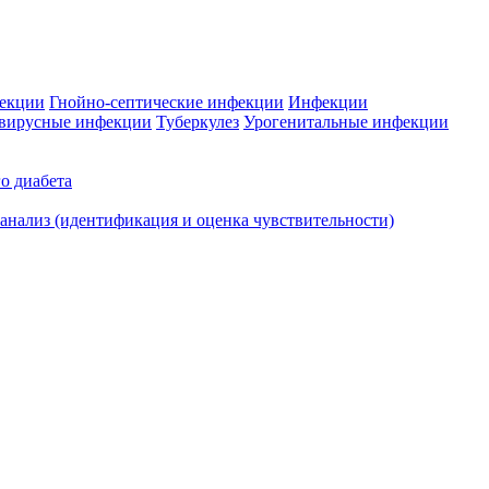
фекции
Гнойно-септические инфекции
Инфекции
вирусные инфекции
Туберкулез
Урогенитальные инфекции
о диабета
нализ (идентификация и оценка чувствительности)