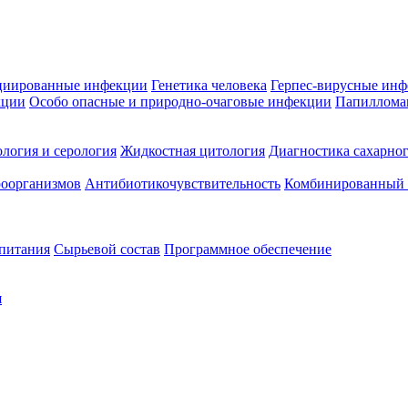
циированные инфекции
Генетика человека
Герпес-вирусные ин
кции
Особо опасные и природно-очаговые инфекции
Папиллома
логия и серология
Жидкостная цитология
Диагностика сахарног
оорганизмов
Антибиотикочувствительность
Комбинированный а
 питания
Сырьевой состав
Программное обеспечение
я