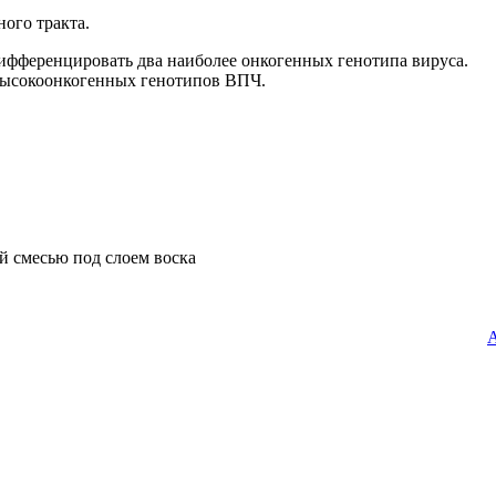
ого тракта.
ифференцировать два наиболее онкогенных генотипа вируса.
 высокоонкогенных генотипов ВПЧ.
А