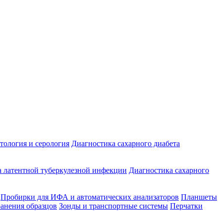
ология и серология
Диагностика сахарного диабета
 латентной туберкулезной инфекции
Диагностика сахарного
Пробирки для ИФА и автоматических анализаторов
Планшеты
ранения образцов
Зонды и транспортные системы
Перчатки