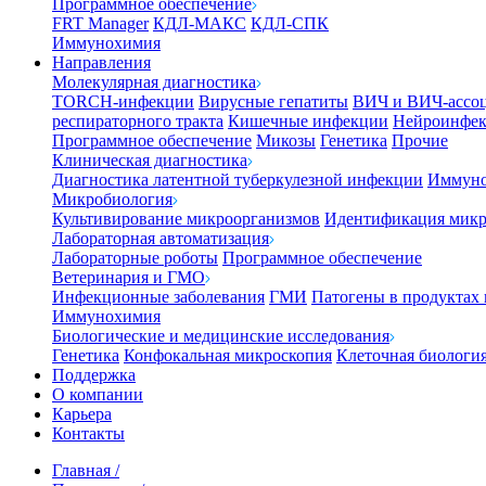
Программное обеспечение
FRT Manager
КДЛ-МАКС
КДЛ-СПК
Иммунохимия
Направления
Молекулярная диагностика
TORCH-инфекции
Вирусные гепатиты
ВИЧ и ВИЧ-ассо
респираторного тракта
Кишечные инфекции
Нейроинфе
Программное обеспечение
Микозы
Генетика
Прочие
Клиническая диагностика
Диагностика латентной туберкулезной инфекции
Иммуно
Микробиология
Культивирование микроорганизмов
Идентификация микр
Лабораторная автоматизация
Лабораторные роботы
Программное обеспечение
Ветеринария и ГМО
Инфекционные заболевания
ГМИ
Патогены в продуктах
Иммунохимия
Биологические и медицинские исследования
Генетика
Конфокальная микроскопия
Клеточная биологи
Поддержка
О компании
Карьера
Контакты
Главная
/