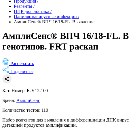
Продукция
/
Реагенты
/
ПЦР диагностика
/
Папилломавирусные инфекции
/
АмплиСенс® ВПЧ 16/18-FL. Выявление ...
АмплиСенс® ВПЧ 16/18-FL. В
генотипов. FRT раскап
Распечатать
Поделиться
Кат. Номер: R-V12-100
Бренд:
АмплиСенс
Количество тестов: 110
Набор реагентов для выявления и дифференциации ДНК вирус
детекцией продуктов амплификации.