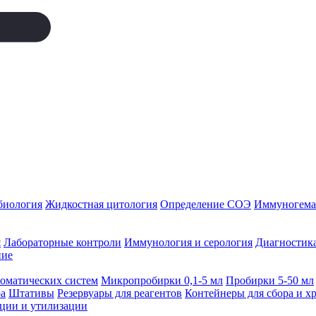
биология
Жидкостная цитология
Определение СОЭ
Иммуногемат
я
Лабораторные контроли
Иммунология и серология
Диагностика
ние
томатических систем
Микропробирки 0,1-5 мл
Пробирки 5-50 мл
а
Штативы
Резервуары для реагентов
Контейнеры для сбора и х
ации и утилизации