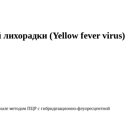
лихорадки (Yellow fever virus)
териале методом ПЦР с гибридизационно-флуоресцентной