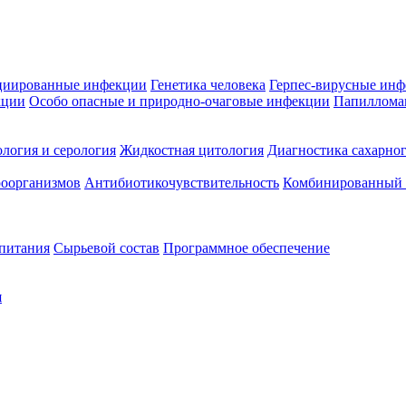
циированные инфекции
Генетика человека
Герпес-вирусные ин
кции
Особо опасные и природно-очаговые инфекции
Папиллома
логия и серология
Жидкостная цитология
Диагностика сахарног
оорганизмов
Антибиотикочувствительность
Комбинированный а
 питания
Сырьевой состав
Программное обеспечение
я