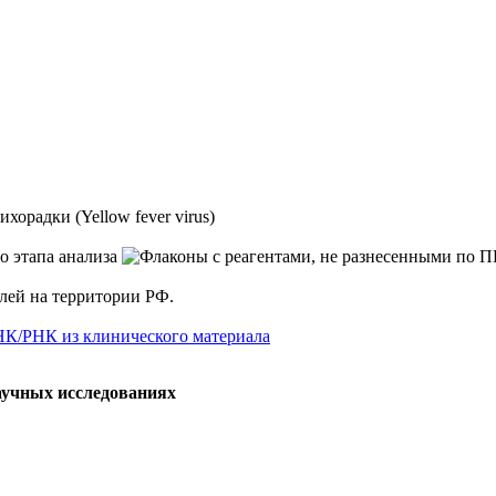
орадки (Yellow fever virus)
елей на территории РФ.
НК/РНК из клинического материала
аучных исследованиях