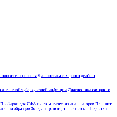
ология и серология
Диагностика сахарного диабета
 латентной туберкулезной инфекции
Диагностика сахарного
Пробирки для ИФА и автоматических анализаторов
Планшеты
ранения образцов
Зонды и транспортные системы
Перчатки