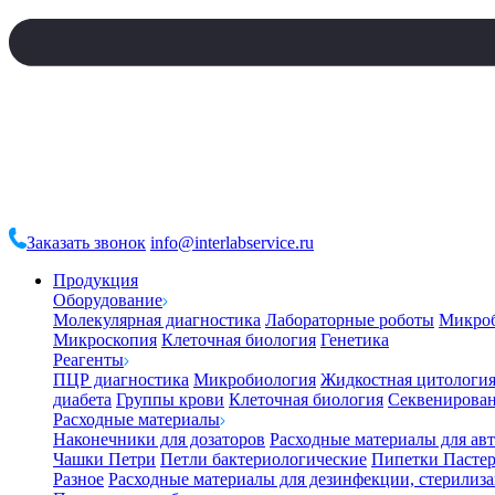
Заказать звонок
info@interlabservice.ru
Продукция
Оборудование
Молекулярная диагностика
Лабораторные роботы
Микро
Микроскопия
Клеточная биология
Генетика
Реагенты
ПЦР диагностика
Микробиология
Жидкостная цитологи
диабета
Группы крови
Клеточная биология
Секвенирова
Расходные материалы
Наконечники для дозаторов
Расходные материалы для ав
Чашки Петри
Петли бактериологические
Пипетки Пастер
Разное
Расходные материалы для дезинфекции, стерилиз