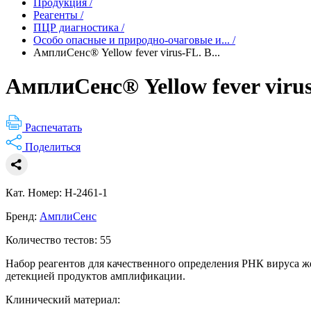
Продукция
/
Реагенты
/
ПЦР диагностика
/
Особо опасные и природно-очаговые и...
/
АмплиСенс® Yellow fever virus-FL. В...
АмплиСенс® Yellow fever virus
Распечатать
Поделиться
Кат. Номер: H-2461-1
Бренд:
АмплиСенс
Количество тестов: 55
Набор реагентов для качественного определения РНК вируса ж
детекцией продуктов амплификации.
Клинический материал: