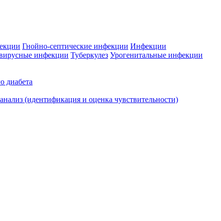
фекции
Гнойно-септические инфекции
Инфекции
вирусные инфекции
Туберкулез
Урогенитальные инфекции
о диабета
нализ (идентификация и оценка чувствительности)