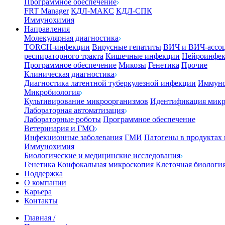
Программное обеспечение
FRT Manager
КДЛ-МАКС
КДЛ-СПК
Иммунохимия
Направления
Молекулярная диагностика
TORCH-инфекции
Вирусные гепатиты
ВИЧ и ВИЧ-ассо
респираторного тракта
Кишечные инфекции
Нейроинфе
Программное обеспечение
Микозы
Генетика
Прочие
Клиническая диагностика
Диагностика латентной туберкулезной инфекции
Иммуно
Микробиология
Культивирование микроорганизмов
Идентификация микр
Лабораторная автоматизация
Лабораторные роботы
Программное обеспечение
Ветеринария и ГМО
Инфекционные заболевания
ГМИ
Патогены в продуктах
Иммунохимия
Биологические и медицинские исследования
Генетика
Конфокальная микроскопия
Клеточная биологи
Поддержка
О компании
Карьера
Контакты
Главная
/