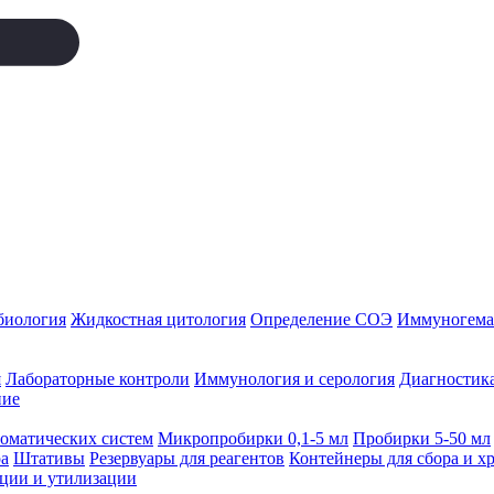
биология
Жидкостная цитология
Определение СОЭ
Иммуногемат
я
Лабораторные контроли
Иммунология и серология
Диагностика
ние
томатических систем
Микропробирки 0,1-5 мл
Пробирки 5-50 мл
а
Штативы
Резервуары для реагентов
Контейнеры для сбора и х
ации и утилизации