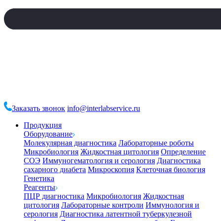
Заказать звонок
info@interlabservice.ru
Продукция
Оборудование
Молекулярная диагностика
Лабораторные роботы
Микробиология
Жидкостная цитология
Определение
СОЭ
Иммуногематология и серология
Диагностика
сахарного диабета
Микроскопия
Клеточная биология
Генетика
Реагенты
ПЦР диагностика
Микробиология
Жидкостная
цитология
Лабораторные контроли
Иммунология и
серология
Диагностика латентной туберкулезной