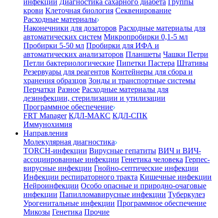
инфекции
Диагностика сахарного диабета
Группы
крови
Клеточная биология
Секвенирование
Расходные материалы
Наконечники для дозаторов
Расходные материалы для
автоматических систем
Микропробирки 0,1-5 мл
Пробирки 5-50 мл
Пробирки для ИФА и
автоматических анализаторов
Планшеты
Чашки Петри
Петли бактериологические
Пипетки Пастера
Штативы
Резервуары для реагентов
Контейнеры для сбора и
хранения образцов
Зонды и транспортные системы
Перчатки
Разное
Расходные материалы для
дезинфекции, стерилизации и утилизации
Программное обеспечение
FRT Manager
КДЛ-МАКС
КДЛ-СПК
Иммунохимия
Направления
Молекулярная диагностика
TORCH-инфекции
Вирусные гепатиты
ВИЧ и ВИЧ-
ассоциированные инфекции
Генетика человека
Герпес-
вирусные инфекции
Гнойно-септические инфекции
Инфекции респираторного тракта
Кишечные инфекции
Нейроинфекции
Особо опасные и природно-очаговые
инфекции
Папилломавирусные инфекции
Туберкулез
Урогенитальные инфекции
Программное обеспечение
Микозы
Генетика
Прочие