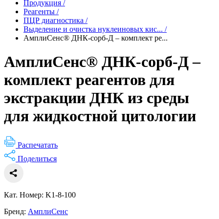
Продукция
/
Реагенты
/
ПЦР диагностика
/
Выделение и очистка нуклеиновых кис...
/
АмплиСенс® ДНК-сорб-Д – комплект ре...
АмплиСенс® ДНК-сорб-Д –
комплект реагентов для
экстракции ДНК из среды
для жидкостной цитологии
Распечатать
Поделиться
Кат. Номер: K1-8-100
Бренд:
АмплиСенс