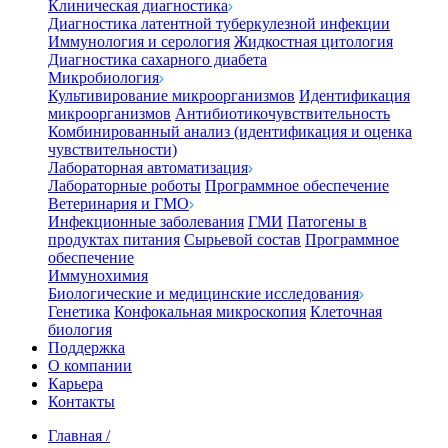
Клиническая диагностика
Диагностика латентной туберкулезной инфекции
Иммунология и серология
Жидкостная цитология
Диагностика сахарного диабета
Микробиология
Культивирование микроорганизмов
Идентификация
микроорганизмов
Антибиотикочувствительность
Комбинированный анализ (идентификация и оценка
чувствительности)
Лабораторная автоматизация
Лабораторные роботы
Программное обеспечение
Ветеринария и ГМО
Инфекционные заболевания
ГМИ
Патогены в
продуктах питания
Сырьевой состав
Программное
обеспечение
Иммунохимия
Биологические и медицинские исследования
Генетика
Конфокальная микроскопия
Клеточная
биология
Поддержка
О компании
Карьера
Контакты
Главная
/