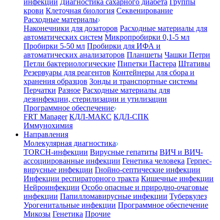
инфекции
Диагностика сахарного диабета
Группы
крови
Клеточная биология
Секвенирование
Расходные материалы
Наконечники для дозаторов
Расходные материалы для
автоматических систем
Микропробирки 0,1-5 мл
Пробирки 5-50 мл
Пробирки для ИФА и
автоматических анализаторов
Планшеты
Чашки Петри
Петли бактериологические
Пипетки Пастера
Штативы
Резервуары для реагентов
Контейнеры для сбора и
хранения образцов
Зонды и транспортные системы
Перчатки
Разное
Расходные материалы для
дезинфекции, стерилизации и утилизации
Программное обеспечение
FRT Manager
КДЛ-МАКС
КДЛ-СПК
Иммунохимия
Направления
Молекулярная диагностика
TORCH-инфекции
Вирусные гепатиты
ВИЧ и ВИЧ-
ассоциированные инфекции
Генетика человека
Герпес-
вирусные инфекции
Гнойно-септические инфекции
Инфекции респираторного тракта
Кишечные инфекции
Нейроинфекции
Особо опасные и природно-очаговые
инфекции
Папилломавирусные инфекции
Туберкулез
Урогенитальные инфекции
Программное обеспечение
Микозы
Генетика
Прочие