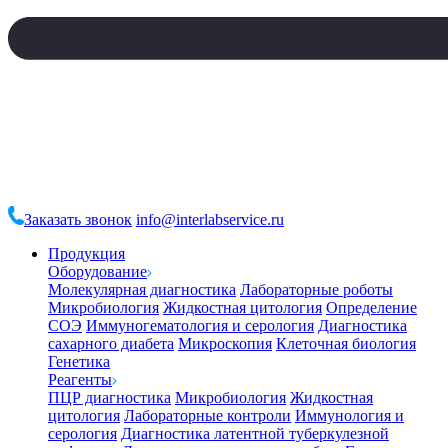
Заказать звонок
info@interlabservice.ru
Продукция
Оборудование
Молекулярная диагностика
Лабораторные роботы
Микробиология
Жидкостная цитология
Определение
СОЭ
Иммуногематология и серология
Диагностика
сахарного диабета
Микроскопия
Клеточная биология
Генетика
Реагенты
ПЦР диагностика
Микробиология
Жидкостная
цитология
Лабораторные контроли
Иммунология и
серология
Диагностика латентной туберкулезной