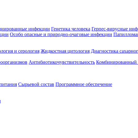
циированные инфекции
Генетика человека
Герпес-вирусные ин
кции
Особо опасные и природно-очаговые инфекции
Папиллома
логия и серология
Жидкостная цитология
Диагностика сахарног
оорганизмов
Антибиотикочувствительность
Комбинированный а
 питания
Сырьевой состав
Программное обеспечение
я