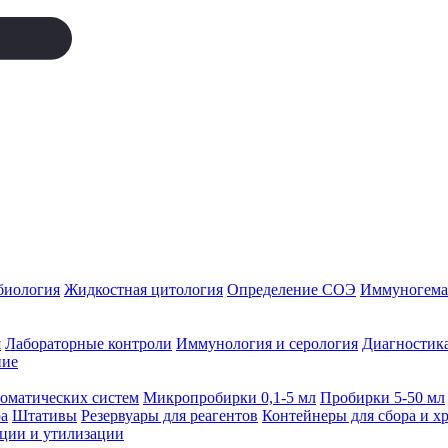
биология
Жидкостная цитология
Определение СОЭ
Иммуногемат
я
Лабораторные контроли
Иммунология и серология
Диагностика
ние
томатических систем
Микропробирки 0,1-5 мл
Пробирки 5-50 мл
а
Штативы
Резервуары для реагентов
Контейнеры для сбора и х
ации и утилизации