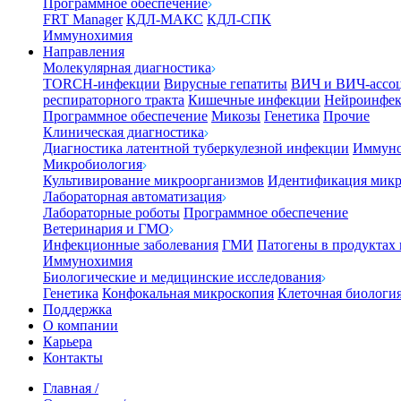
Программное обеспечение
FRT Manager
КДЛ-МАКС
КДЛ-СПК
Иммунохимия
Направления
Молекулярная диагностика
TORCH-инфекции
Вирусные гепатиты
ВИЧ и ВИЧ-ассо
респираторного тракта
Кишечные инфекции
Нейроинфе
Программное обеспечение
Микозы
Генетика
Прочие
Клиническая диагностика
Диагностика латентной туберкулезной инфекции
Иммуно
Микробиология
Культивирование микроорганизмов
Идентификация микр
Лабораторная автоматизация
Лабораторные роботы
Программное обеспечение
Ветеринария и ГМО
Инфекционные заболевания
ГМИ
Патогены в продуктах
Иммунохимия
Биологические и медицинские исследования
Генетика
Конфокальная микроскопия
Клеточная биологи
Поддержка
О компании
Карьера
Контакты
Главная
/