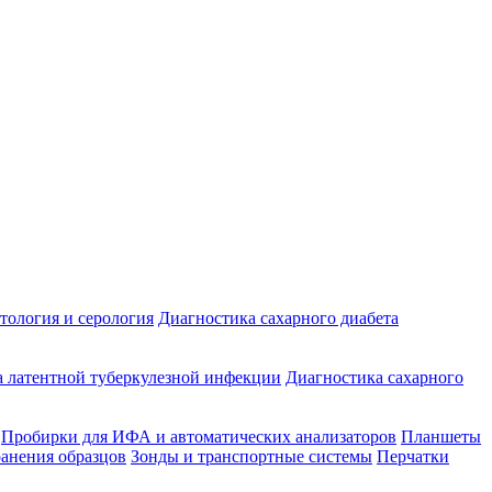
ология и серология
Диагностика сахарного диабета
 латентной туберкулезной инфекции
Диагностика сахарного
Пробирки для ИФА и автоматических анализаторов
Планшеты
ранения образцов
Зонды и транспортные системы
Перчатки