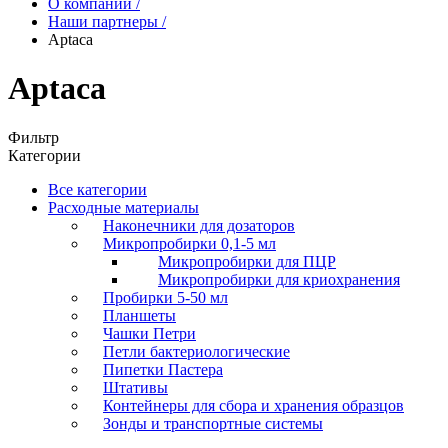
О компании
/
Наши партнеры
/
Aptaca
Aptaca
Фильтр
Категории
Все категории
Расходные материалы
Наконечники для дозаторов
Микропробирки 0,1-5 мл
Микропробирки для ПЦР
Микропробирки для криохранения
Пробирки 5-50 мл
Планшеты
Чашки Петри
Петли бактериологические
Пипетки Пастера
Штативы
Контейнеры для сбора и хранения образцов
Зонды и транспортные системы