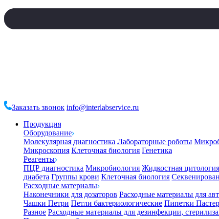
Заказать звонок
info@interlabservice.ru
Продукция
Оборудование
Молекулярная диагностика
Лабораторные роботы
Микро
Микроскопия
Клеточная биология
Генетика
Реагенты
ПЦР диагностика
Микробиология
Жидкостная цитологи
диабета
Группы крови
Клеточная биология
Секвенирова
Расходные материалы
Наконечники для дозаторов
Расходные материалы для ав
Чашки Петри
Петли бактериологические
Пипетки Пастер
Разное
Расходные материалы для дезинфекции, стерилиз