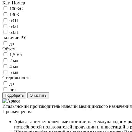
Кат. Номер
1003/G
1303
6311
6321
6331
наличие РУ
да
Объем
1,5 мл
2 мл
4 мл
5 мл
Стерильность
да
нет
Итальянский производитель изделий медицинского назначения
Преимущества
Aptaca занимает ключевые позиции на международном рын
потребностей пользователей продукции и инвестиций в р