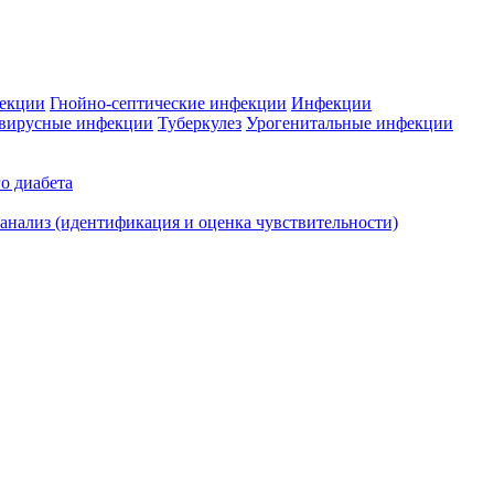
фекции
Гнойно-септические инфекции
Инфекции
вирусные инфекции
Туберкулез
Урогенитальные инфекции
о диабета
нализ (идентификация и оценка чувствительности)