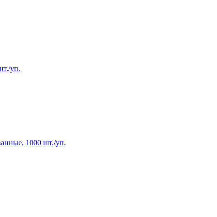
т./уп.
нные, 1000 шт./уп.