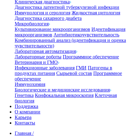
Клиническая диагностика
Диагностика латентной туберкулезной инфекции
Иммунология и серология
Жидкостная цитология
Диагностика сахарного диабета
Микробиология
Культивирование микроорганизмов
Идентификация
микроорганизмов
Антибиотикочувствительность
Комбинированный анализ (идентификация и оценка
чувствительности)
Лабораторная автоматизация
Лабораторные роботы
Программное обеспечение
Ветеринария и ГМО
Инфекционные заболевания
ГМИ
Патогены в
продуктах питания
Сырьевой состав
Программное
обеспечение
Иммунохимия
Биологические и медицинские исследования
Генетика
Конфокальная микроскопия
Клеточная
биология
Поддержка
О компании
Карьера
Контакты
Главная
/