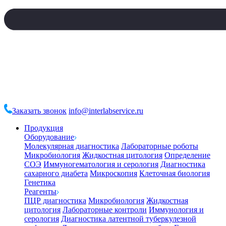
Заказать звонок
info@interlabservice.ru
Продукция
Оборудование
Молекулярная диагностика
Лабораторные роботы
Микробиология
Жидкостная цитология
Определение
СОЭ
Иммуногематология и серология
Диагностика
сахарного диабета
Микроскопия
Клеточная биология
Генетика
Реагенты
ПЦР диагностика
Микробиология
Жидкостная
цитология
Лабораторные контроли
Иммунология и
серология
Диагностика латентной туберкулезной