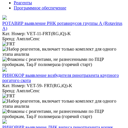
Реагенты
Программное обеспечение
РОТАВИР выявление РНК ротавирусов группы А (Rotavirus
A)
Кат. Номер: VET-11-FRT(RG,iQ)-K
Бренд: АмплиСенс
РИНОКОР выявление возбудителя ринотрахеита крупного
рогатого скота
Кат. Номер: VET-59- FRT(RG,iQ)-K
Бренд: АмплиСенс
РИНОВИР выявление ДНК вируса ринотрахеита кошек