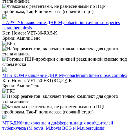
ПАРАТУБ выявление ДНК Mycobacterium avium subspecies
paratuberculosis
Кат. Номер: VET-36-R0,5-K
Бренд: АмплиСенс
МТБ-КОМ выявление ДНК Mycobacterium tuberculosis complex
Кат. Номер: VET-50-FRT(RG,iQ)-K
Бренд: АмплиСенс
МТБ-ДИФ выявление и дифференциация возбудителей
туберкулеза (M.bovis, M.bovis BCG и M.tuberculosis)