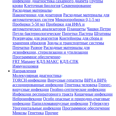
инфекции
Диагностика сахарного диабета
Группы
крови
Клеточная биология
Секвенирование
Расходные материалы
Наконечники для дозаторов
Расходные материалы для
автоматических систем
Микропробирки 0,1-5 мл
Пробирки 5-50 мл
Пробирки для ИФА и
автоматических анализаторов
Планшеты
Чашки Петри
Петли бактериологические
Пипетки Пастера
Штативы
Резервуары для реагентов
Контейнеры для сбора и
хранения образцов
Зонды и транспортные системы
Перчатки
Разное
Расходные материалы для
дезинфекции, стерилизации и утилизации
Программное обеспечение
FRT Manager
КДЛ-МАКС
КДЛ-СПК
Иммунохимия
Направления
Молекулярная диагностика
TORCH-инфекции
Вирусные гепатиты
ВИЧ и ВИЧ-
ассоциированные инфекции
Генетика человека
Герпес-
вирусные инфекции
Гнойно-септические инфекции
Инфекции респираторного тракта
Кишечные инфекции
Нейроинфекции
Особо опасные и природно-очаговые
инфекции
Папилломавирусные инфекции
Туберкулез
Урогенитальные инфекции
Программное обеспечение
Микозы
Генетика
Прочие