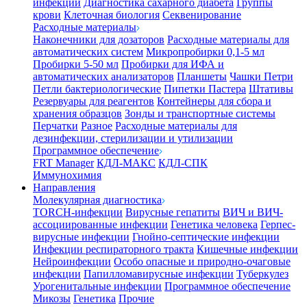
инфекции
Диагностика сахарного диабета
Группы
крови
Клеточная биология
Секвенирование
Расходные материалы
Наконечники для дозаторов
Расходные материалы для
автоматических систем
Микропробирки 0,1-5 мл
Пробирки 5-50 мл
Пробирки для ИФА и
автоматических анализаторов
Планшеты
Чашки Петри
Петли бактериологические
Пипетки Пастера
Штативы
Резервуары для реагентов
Контейнеры для сбора и
хранения образцов
Зонды и транспортные системы
Перчатки
Разное
Расходные материалы для
дезинфекции, стерилизации и утилизации
Программное обеспечение
FRT Manager
КДЛ-МАКС
КДЛ-СПК
Иммунохимия
Направления
Молекулярная диагностика
TORCH-инфекции
Вирусные гепатиты
ВИЧ и ВИЧ-
ассоциированные инфекции
Генетика человека
Герпес-
вирусные инфекции
Гнойно-септические инфекции
Инфекции респираторного тракта
Кишечные инфекции
Нейроинфекции
Особо опасные и природно-очаговые
инфекции
Папилломавирусные инфекции
Туберкулез
Урогенитальные инфекции
Программное обеспечение
Микозы
Генетика
Прочие