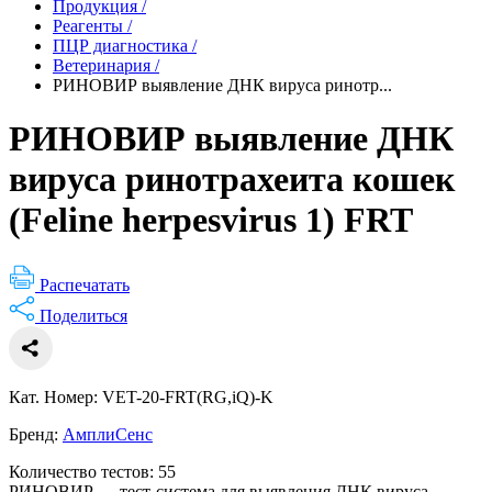
Продукция
/
Реагенты
/
ПЦР диагностика
/
Ветеринария
/
РИНОВИР выявление ДНК вируса ринотр...
РИНОВИР выявление ДНК
вируса ринотрахеита кошек
(Feline herpesvirus 1) FRT
Распечатать
Поделиться
Кат. Номер: VET-20-FRT(RG,iQ)-K
Бренд:
АмплиСенс
Количество тестов: 55
РИНОВИР — тест-система для выявления ДНК вируса