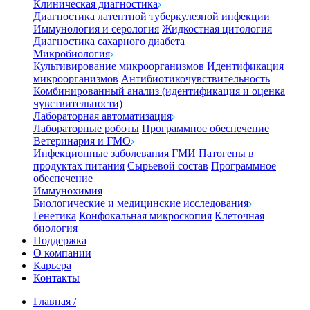
Клиническая диагностика
Диагностика латентной туберкулезной инфекции
Иммунология и серология
Жидкостная цитология
Диагностика сахарного диабета
Микробиология
Культивирование микроорганизмов
Идентификация
микроорганизмов
Антибиотикочувствительность
Комбинированный анализ (идентификация и оценка
чувствительности)
Лабораторная автоматизация
Лабораторные роботы
Программное обеспечение
Ветеринария и ГМО
Инфекционные заболевания
ГМИ
Патогены в
продуктах питания
Сырьевой состав
Программное
обеспечение
Иммунохимия
Биологические и медицинские исследования
Генетика
Конфокальная микроскопия
Клеточная
биология
Поддержка
О компании
Карьера
Контакты
Главная
/