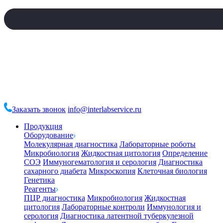
Заказать звонок
info@interlabservice.ru
Продукция
Оборудование
Молекулярная диагностика
Лабораторные роботы
Микробиология
Жидкостная цитология
Определение
СОЭ
Иммуногематология и серология
Диагностика
сахарного диабета
Микроскопия
Клеточная биология
Генетика
Реагенты
ПЦР диагностика
Микробиология
Жидкостная
цитология
Лабораторные контроли
Иммунология и
серология
Диагностика латентной туберкулезной