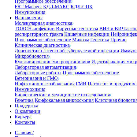
Программное обеспечение
FRT Manager
КДЛ-МАКС
КДЛ-СПК
Иммунохимия
Направления
Молекулярная диагностика
TORCH-инфекции
Вирусные гепатиты
ВИЧ и ВИЧ-ассо
респираторного тракта
Кишечные инфекции
Нейроинфе
Программное обеспечение
Микозы
Генетика
Прочие
Клиническая диагностика
Диагностика латентной туберкулезной инфекции
Иммуно
Микробиология
Культивирование микроорганизмов
Идентификация микр
Лабораторная автоматизация
Лабораторные роботы
Программное обеспечение
Ветеринария и ГМО
Инфекционные заболевания
ГМИ
Патогены в продуктах
Иммунохимия
Биологические и медицинские исследования
Генетика
Конфокальная микроскопия
Клеточная биологи
Поддержка
О компании
Карьера
Контакты
Главная
/