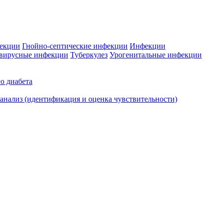
фекции
Гнойно-септические инфекции
Инфекции
вирусные инфекции
Туберкулез
Урогенитальные инфекции
о диабета
нализ (идентификация и оценка чувствительности)