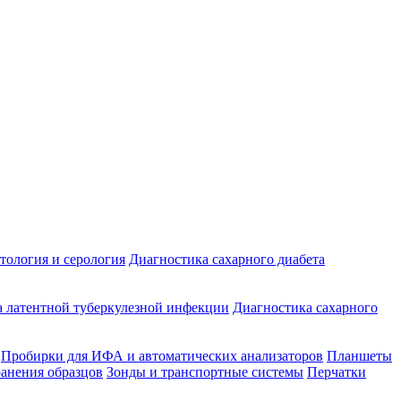
ология и серология
Диагностика сахарного диабета
 латентной туберкулезной инфекции
Диагностика сахарного
Пробирки для ИФА и автоматических анализаторов
Планшеты
ранения образцов
Зонды и транспортные системы
Перчатки