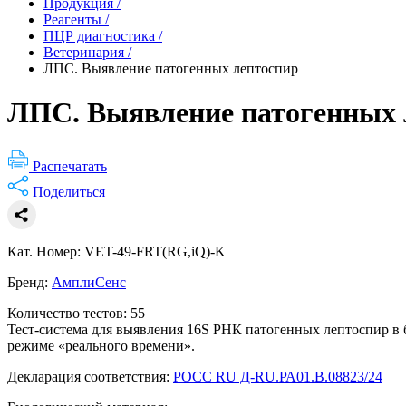
Продукция
/
Реагенты
/
ПЦР диагностика
/
Ветеринария
/
ЛПС. Выявление патогенных лептоспир
ЛПС. Выявление патогенных 
Распечатать
Поделиться
Кат. Номер: VET-49-FRT(RG,iQ)-K
Бренд:
АмплиСенс
Количество тестов: 55
Тест-система для выявления 16S РНК патогенных лептоспир в
режиме «реального времени».
Декларация соответствия:
РОСС RU Д-RU.РА01.В.08823/24