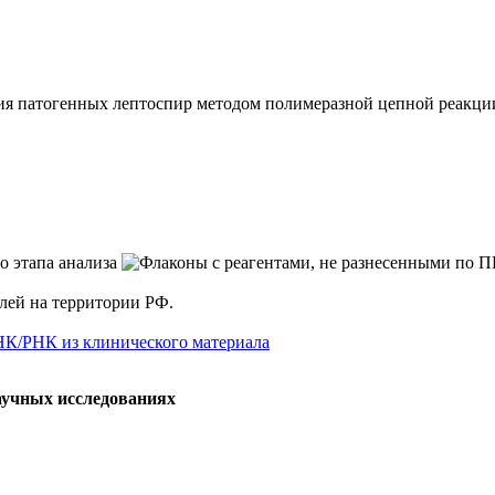
ия патогенных лептоспир методом полимеразной цепной реакц
елей на территории РФ.
НК/РНК из клинического материала
аучных исследованиях