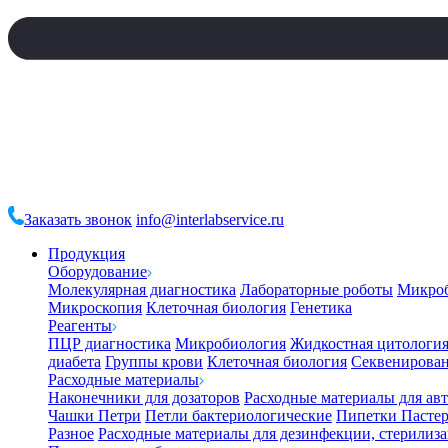
Заказать звонок
info@interlabservice.ru
Продукция
Оборудование
Молекулярная диагностика
Лабораторные роботы
Микро
Микроскопия
Клеточная биология
Генетика
Реагенты
ПЦР диагностика
Микробиология
Жидкостная цитологи
диабета
Группы крови
Клеточная биология
Секвенирова
Расходные материалы
Наконечники для дозаторов
Расходные материалы для ав
Чашки Петри
Петли бактериологические
Пипетки Пастер
Разное
Расходные материалы для дезинфекции, стерилиз