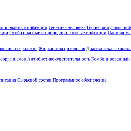
циированные инфекции
Генетика человека
Герпес-вирусные ин
кции
Особо опасные и природно-очаговые инфекции
Папиллома
логия и серология
Жидкостная цитология
Диагностика сахарног
оорганизмов
Антибиотикочувствительность
Комбинированный а
 питания
Сырьевой состав
Программное обеспечение
я