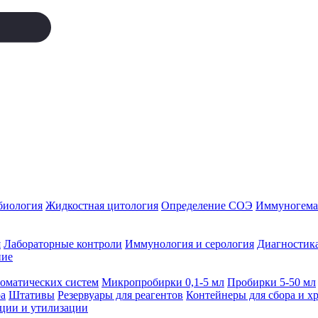
биология
Жидкостная цитология
Определение СОЭ
Иммуногемат
я
Лабораторные контроли
Иммунология и серология
Диагностика
ние
томатических систем
Микропробирки 0,1-5 мл
Пробирки 5-50 мл
а
Штативы
Резервуары для реагентов
Контейнеры для сбора и х
ации и утилизации