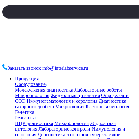
Заказать звонок
info@interlabservice.ru
Продукция
Оборудование
Молекулярная диагностика
Лабораторные роботы
Микробиология
Жидкостная цитология
Определение
СОЭ
Иммуногематология и серология
Диагностика
сахарного диабета
Микроскопия
Клеточная биология
Генетика
Реагенты
ПЦР диагностика
Микробиология
Жидкостная
цитология
Лабораторные контроли
Иммунология и
серология
Диагностика латентной туберкулезной