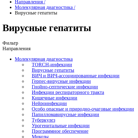
Направления
/
Молекулярная диагностика
/
Вирусные гепатиты
Вирусные гепатиты
Фильтр
Направления
Молекулярная диагностика
TORCH-инфекции
Вирусные гепатиты
ВИЧ и ВИЧ-ассоциированные инфекции
Герпес-вирусные инфекции
Гнойно-септические инфекции
Инфекции респираторного тракта
Кишечные инфекции
Нейроинфекции
Особо опасные и природно-очаговые инфекции
Папилломавирусные инфекции
Туберкулез
Урогенитальные инфекции
Программное обеспечение
Микозы