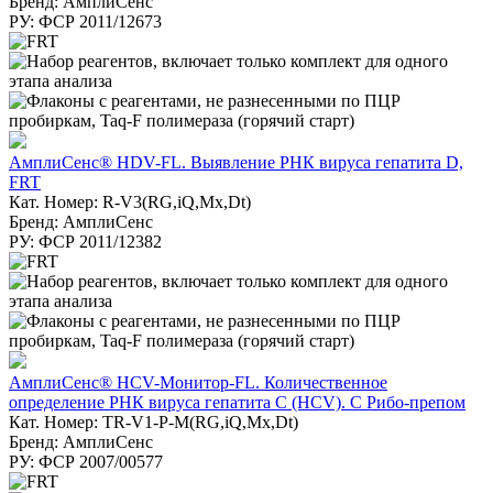
Бренд: АмплиСенс
РУ: ФСР 2011/12673
АмплиСенс® HDV-FL. Выявление РНК вируса гепатита D,
FRT
Кат. Номер: R-V3(RG,iQ,Mx,Dt)
Бренд: АмплиСенс
РУ: ФСР 2011/12382
АмплиСенс® HCV-Монитор-FL. Количественное
определение РНК вируса гепатита C (HCV). С Рибо-препом
Кат. Номер: TR-V1-Р-M(RG,iQ,Мх,Dt)
Бренд: АмплиСенс
РУ: ФСР 2007/00577