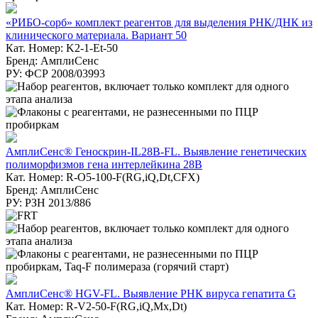
«РИБО-сорб» комплект реагентов для выделения РНК/ДНК из
клинического материала. Вариант 50
Кат. Номер: K2-1-Et-50
Бренд: АмплиСенс
РУ: ФСР 2008/03993
АмплиСенс® Геноскрин-IL28B-FL. Выявление генетических
полиморфизмов гена интерлейкина 28В
Кат. Номер: R-О5-100-F(RG,iQ,Dt,CFX)
Бренд: АмплиСенс
РУ: РЗН 2013/886
АмплиСенс® HGV-FL. Выявление РНК вируса гепатита G
Кат. Номер: R-V2-50-F(RG,iQ,Mx,Dt)