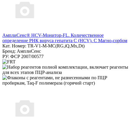
АмплиСенс® HCV-Монитор-FL. Количественное
определение РНК вируса гепатита C (HCV). С Магно-сорбом
Кат. Номер: TR-V1-M-MC(RG,iQ,Мх,Dt)
Бренд: АмплиСенс
РУ: ФСР 2007/00577