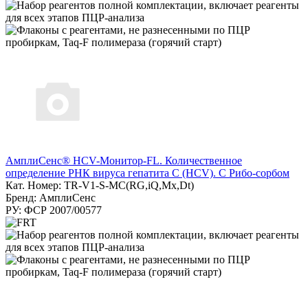
АмплиСенс® HCV-Монитор-FL. Количественное
определение РНК вируса гепатита C (HCV). С Рибо-сорбом
Кат. Номер: TR-V1-S-MC(RG,iQ,Мх,Dt)
Бренд: АмплиСенс
РУ: ФСР 2007/00577