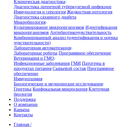
Клиническая диагностика
Диагностика латентной туберкулезной инфекции
Иммунология и серология
Жидкостная цитология
Диагностика сахарного диабета
Микробиология
Культивирование микроорганизмов
Идентификация
микроорганизмов
Антибиотикочувствительность
Комбинированный анализ (идентификация и оценка
чувствительности)
Лабораторная автоматизация
Лабораторные роботы
Программное обеспечение
Ветеринария и ГМО
Инфекционные заболевания
ГМИ
Патогены в
продуктах питания
Сырьевой состав
Программное
обеспечение
Иммунохимия
Биологические и медицинские исследования
Генетика
Конфокальная микроскопия
Клеточная
биология
Поддержка
О компании
Карьера
Контакты
Главная
/