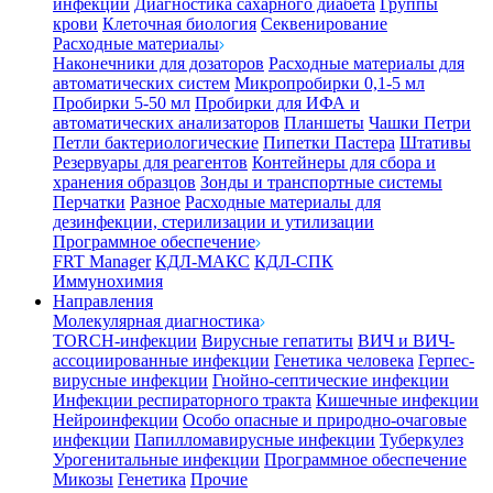
инфекции
Диагностика сахарного диабета
Группы
крови
Клеточная биология
Секвенирование
Расходные материалы
Наконечники для дозаторов
Расходные материалы для
автоматических систем
Микропробирки 0,1-5 мл
Пробирки 5-50 мл
Пробирки для ИФА и
автоматических анализаторов
Планшеты
Чашки Петри
Петли бактериологические
Пипетки Пастера
Штативы
Резервуары для реагентов
Контейнеры для сбора и
хранения образцов
Зонды и транспортные системы
Перчатки
Разное
Расходные материалы для
дезинфекции, стерилизации и утилизации
Программное обеспечение
FRT Manager
КДЛ-МАКС
КДЛ-СПК
Иммунохимия
Направления
Молекулярная диагностика
TORCH-инфекции
Вирусные гепатиты
ВИЧ и ВИЧ-
ассоциированные инфекции
Генетика человека
Герпес-
вирусные инфекции
Гнойно-септические инфекции
Инфекции респираторного тракта
Кишечные инфекции
Нейроинфекции
Особо опасные и природно-очаговые
инфекции
Папилломавирусные инфекции
Туберкулез
Урогенитальные инфекции
Программное обеспечение
Микозы
Генетика
Прочие