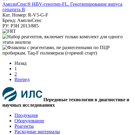
АмплиСенс® HBV-генотип-FL. Генотипирование вируса
гепатита В
Кат. Номер: R-V5-G-F
Бренд: АмплиСенс
РУ: РЗН 2013/885
Назад
1
2
Вперед
Передовые технологии в диагностике и
научных исследованиях
Продукция
Оборудование
Реагенты
Расходные материалы