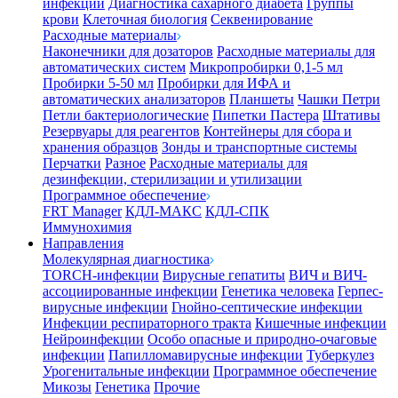
инфекции
Диагностика сахарного диабета
Группы
крови
Клеточная биология
Секвенирование
Расходные материалы
Наконечники для дозаторов
Расходные материалы для
автоматических систем
Микропробирки 0,1-5 мл
Пробирки 5-50 мл
Пробирки для ИФА и
автоматических анализаторов
Планшеты
Чашки Петри
Петли бактериологические
Пипетки Пастера
Штативы
Резервуары для реагентов
Контейнеры для сбора и
хранения образцов
Зонды и транспортные системы
Перчатки
Разное
Расходные материалы для
дезинфекции, стерилизации и утилизации
Программное обеспечение
FRT Manager
КДЛ-МАКС
КДЛ-СПК
Иммунохимия
Направления
Молекулярная диагностика
TORCH-инфекции
Вирусные гепатиты
ВИЧ и ВИЧ-
ассоциированные инфекции
Генетика человека
Герпес-
вирусные инфекции
Гнойно-септические инфекции
Инфекции респираторного тракта
Кишечные инфекции
Нейроинфекции
Особо опасные и природно-очаговые
инфекции
Папилломавирусные инфекции
Туберкулез
Урогенитальные инфекции
Программное обеспечение
Микозы
Генетика
Прочие