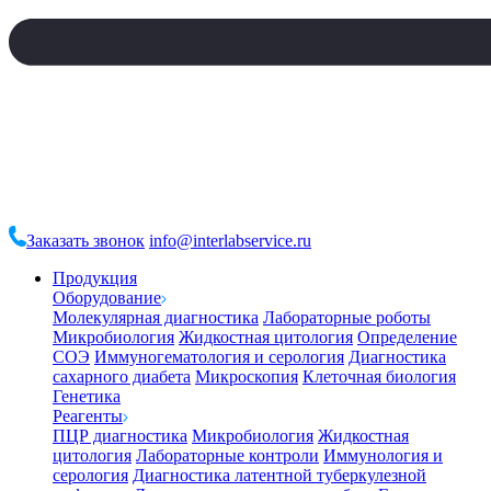
Заказать звонок
info@interlabservice.ru
Продукция
Оборудование
Молекулярная диагностика
Лабораторные роботы
Микробиология
Жидкостная цитология
Определение
СОЭ
Иммуногематология и серология
Диагностика
сахарного диабета
Микроскопия
Клеточная биология
Генетика
Реагенты
ПЦР диагностика
Микробиология
Жидкостная
цитология
Лабораторные контроли
Иммунология и
серология
Диагностика латентной туберкулезной