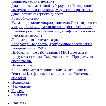
Клиническая диагностика
Диагностика латентной туберкулезной инфекции
Иммунология и серология
Жидкостная цитология
Диагностика сахарного диабета
Микробиология
Культивирование микроорганизмов
Идентификация
микроорганизмов
Антибиотикочувствительность
Комбинированный анализ (идентификация и оценка
чувствительности)
Лабораторная автоматизация
Лабораторные роботы
Программное обеспечение
Ветеринария и ГМО
Инфекционные заболевания
ГМИ
Патогены в
продуктах питания
Сырьевой состав
Программное
обеспечение
Иммунохимия
Биологические и медицинские исследования
Генетика
Конфокальная микроскопия
Клеточная
биология
Поддержка
О компании
Карьера
Контакты
Главная
/