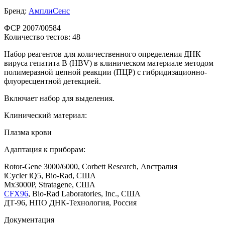
Бренд:
АмплиСенс
ФСР 2007/00584
Количество тестов: 48
Набор реагентов для количественного определения ДНК
вируса гепатита В (HBV) в клиническом материале методом
полимеразной цепной реакции (ПЦР) c гибридизационно-
флуоресцентной детекцией.
Включает набор для выделения.
Клинический материал:
Плазма крови
Адаптация к приборам:
Rotor-Gene 3000/6000, Corbett Research, Австралия
iCycler iQ5, Bio-Rad, США
Mx3000P, Stratagene, США
CFX96
, Bio-Rad Laboratories, Inc., США
ДТ-96, НПО ДНК-Технология, Россия
Документация