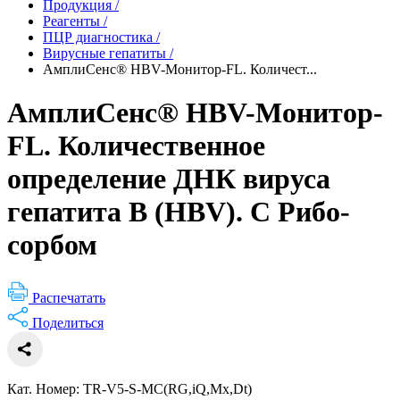
Продукция
/
Реагенты
/
ПЦР диагностика
/
Вирусные гепатиты
/
АмплиСенс® HBV-Монитор-FL. Количест...
АмплиСенс® HBV-Монитор-
FL. Количественное
определение ДНК вируса
гепатита В (HBV). С Рибо-
сорбом
Распечатать
Поделиться
Кат. Номер: TR-V5-S-MC(RG,iQ,Мх,Dt)