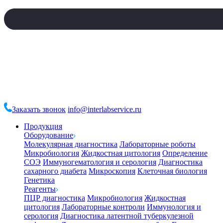
Заказать звонок
info@interlabservice.ru
Продукция
Оборудование
Молекулярная диагностика
Лабораторные роботы
Микробиология
Жидкостная цитология
Определение
СОЭ
Иммуногематология и серология
Диагностика
сахарного диабета
Микроскопия
Клеточная биология
Генетика
Реагенты
ПЦР диагностика
Микробиология
Жидкостная
цитология
Лабораторные контроли
Иммунология и
серология
Диагностика латентной туберкулезной