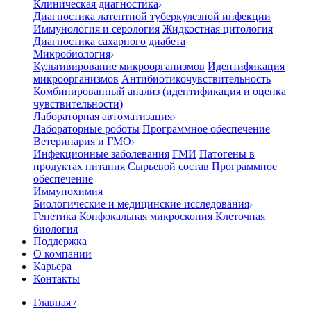
Клиническая диагностика
Диагностика латентной туберкулезной инфекции
Иммунология и серология
Жидкостная цитология
Диагностика сахарного диабета
Микробиология
Культивирование микроорганизмов
Идентификация
микроорганизмов
Антибиотикочувствительность
Комбинированный анализ (идентификация и оценка
чувствительности)
Лабораторная автоматизация
Лабораторные роботы
Программное обеспечение
Ветеринария и ГМО
Инфекционные заболевания
ГМИ
Патогены в
продуктах питания
Сырьевой состав
Программное
обеспечение
Иммунохимия
Биологические и медицинские исследования
Генетика
Конфокальная микроскопия
Клеточная
биология
Поддержка
О компании
Карьера
Контакты
Главная
/