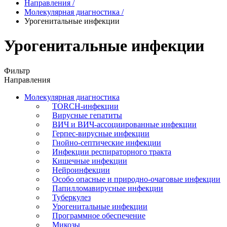
Направления
/
Молекулярная диагностика
/
Урогенитальные инфекции
Урогенитальные инфекции
Фильтр
Направления
Молекулярная диагностика
TORCH-инфекции
Вирусные гепатиты
ВИЧ и ВИЧ-ассоциированные инфекции
Герпес-вирусные инфекции
Гнойно-септические инфекции
Инфекции респираторного тракта
Кишечные инфекции
Нейроинфекции
Особо опасные и природно-очаговые инфекции
Папилломавирусные инфекции
Туберкулез
Урогенитальные инфекции
Программное обеспечение
Микозы