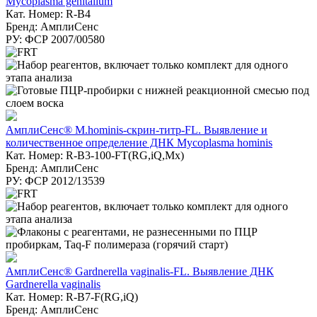
Mycoplasma genitalium
Кат. Номер: R-B4
Бренд: АмплиСенс
РУ: ФСР 2007/00580
АмплиСенс® M.hominis-скрин-титр-FL. Выявление и
количественное определение ДНК Mycoplasma hominis
Кат. Номер: R-B3-100-FT(RG,iQ,Mx)
Бренд: АмплиСенс
РУ: ФСР 2012/13539
АмплиСенс® Gardnerella vaginalis-FL. Выявление ДНК
Gardnerella vaginalis
Кат. Номер: R-B7-F(RG,iQ)
Бренд: АмплиСенс