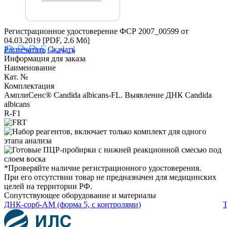
Регистрационное удостоверение ФСР 2007_00599 от
04.03.2019
[PDF, 2.6 Мб]
Распечатать
Скачать
Информация для заказа
Наименование
Кат. №
Комплектация
АмплиСенс® Candida albicans-FL. Выявление ДНК Candida
albicans
R-F1
*Проверяйте наличие регистрационного удостоверения.
При его отсутствии товар не предназначен для медицинских
целей на территории РФ.
Сопутствующее оборудование и материалы
ДНК-сорб-АМ (форма 5, с контролями)
Т