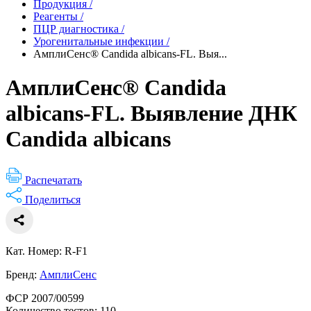
Продукция
/
Реагенты
/
ПЦР диагностика
/
Урогенитальные инфекции
/
АмплиСенс® Candida albicans-FL. Выя...
АмплиСенс® Candida
albicans-FL. Выявление ДНК
Candida albicans
Распечатать
Поделиться
Кат. Номер: R-F1
Бренд:
АмплиСенс
ФСР 2007/00599
Количество тестов: 110