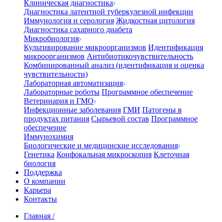
Клиническая диагностика
Диагностика латентной туберкулезной инфекции
Иммунология и серология
Жидкостная цитология
Диагностика сахарного диабета
Микробиология
Культивирование микроорганизмов
Идентификация
микроорганизмов
Антибиотикочувствительность
Комбинированный анализ (идентификация и оценка
чувствительности)
Лабораторная автоматизация
Лабораторные роботы
Программное обеспечение
Ветеринария и ГМО
Инфекционные заболевания
ГМИ
Патогены в
продуктах питания
Сырьевой состав
Программное
обеспечение
Иммунохимия
Биологические и медицинские исследования
Генетика
Конфокальная микроскопия
Клеточная
биология
Поддержка
О компании
Карьера
Контакты
Главная
/