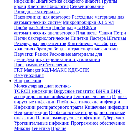
инфекции
Диагностика сахарного диабета
Группы
крови
Клеточная биология
Секвенирование
Расходные материалы
Наконечники для дозаторов
Расходные материалы для
автоматических систем
Микропробирки 0,1-5 мл
Пробирки 5-50 мл
Пробирки для ИФА и
автоматических анализаторов
Планшеты
Чашки Петри
Петли бактериологические
Пипетки Пастера
Штативы
Резервуары для реагентов
Контейнеры для сбора и
хранения образцов
Зонды и транспортные системы
Перчатки
Разное
Расходные материалы для
дезинфекции, стерилизации и утилизации
Программное обеспечение
FRT Manager
КДЛ-МАКС
КДЛ-СПК
Иммунохимия
Направления
Молекулярная диагностика
TORCH-инфекции
Вирусные гепатиты
ВИЧ и ВИЧ-
ассоциированные инфекции
Генетика человека
Герпес-
вирусные инфекции
Гнойно-септические инфекции
Инфекции респираторного тракта
Кишечные инфекции
Нейроинфекции
Особо опасные и природно-очаговые
инфекции
Папилломавирусные инфекции
Туберкулез
Урогенитальные инфекции
Программное обеспечение
Микозы
Генетика
Прочие