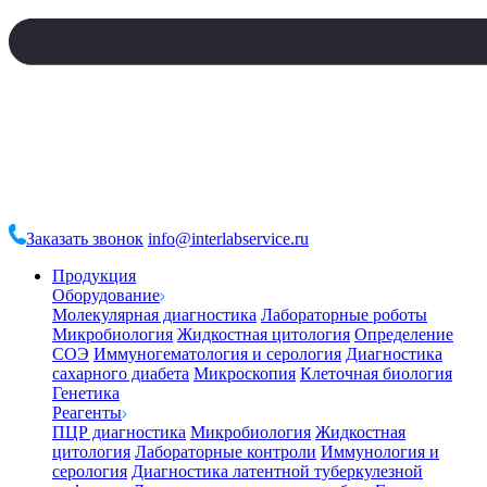
Заказать звонок
info@interlabservice.ru
Продукция
Оборудование
Молекулярная диагностика
Лабораторные роботы
Микробиология
Жидкостная цитология
Определение
СОЭ
Иммуногематология и серология
Диагностика
сахарного диабета
Микроскопия
Клеточная биология
Генетика
Реагенты
ПЦР диагностика
Микробиология
Жидкостная
цитология
Лабораторные контроли
Иммунология и
серология
Диагностика латентной туберкулезной