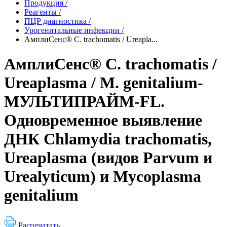
Продукция
/
Реагенты
/
ПЦР диагностика
/
Урогенитальные инфекции
/
АмплиСенс® C. trachomatis / Ureapla...
АмплиСенс® C. trachomatis /
Ureaplasma / M. genitalium-
МУЛЬТИПРАЙМ-FL.
Одновременное выявление
ДНК Chlamydia trachomatis,
Ureaplasma (видов Parvum и
Urealyticum) и Mycoplasma
genitalium
Распечатать