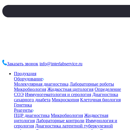
Заказать звонок
info@interlabservice.ru
Продукция
Оборудование
Молекулярная диагностика
Лабораторные роботы
Микробиология
Жидкостная цитология
Определение
СОЭ
Иммуногематология и серология
Диагностика
сахарного диабета
Микроскопия
Клеточная биология
Генетика
Реагенты
ПЦР диагностика
Микробиология
Жидкостная
цитология
Лабораторные контроли
Иммунология и
серология
Диагностика латентной туберкулезной