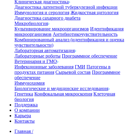
Клиническая диагностика
Диагностика латентной туберкулезной инфекции
Иммунология и серология
Жидкостная цитология
Диагностика сахарного диабета
Микробиология
Культивирование микроорганизмов
Идентификация
микроорганизмов
Антибиотикочувствительность
Комбинированный анализ (идентификация и оценка
чувствительности)
Лабораторная автоматизация
Лабораторные роботы
Программное обеспечение
Ветеринария и ГМО
Инфекционные заболевания
ГМИ
Патогены в
продуктах питания
Сырьевой состав
Программное
обеспечение
Иммунохимия
Биологические и медицинские исследования
Генетика
Конфокальная микроскопия
Клеточная
биология
Поддержка
О компании
Карьера
Контакты
Главная
/