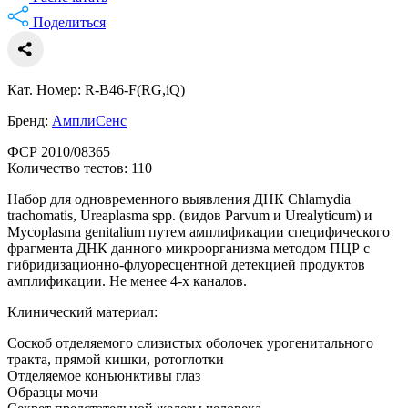
Поделиться
Кат. Номер: R-B46-F(RG,iQ)
Бренд:
АмплиСенс
ФСР 2010/08365
Количество тестов: 110
Набор для одновременного выявления ДНК Chlamydia
trachomatis, Ureaplasma spp. (видов Parvum и Urealyticum) и
Mycoplasma genitalium путем амплификации специфического
фрагмента ДНК данного микроорганизма методом ПЦР с
гибридизационно-флуоресцентной детекцией продуктов
амплификации. Не менее 4-х каналов.
Клинический материал:
Соскоб отделяемого слизистых оболочек урогенитального
тракта, прямой кишки, ротоглотки
Отделяемое конъюнктивы глаз
Образцы мочи