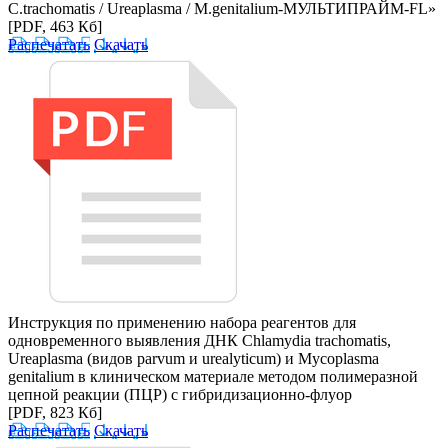
C.trachomatis / Ureaplasma / M.genitalium-МУЛЬТИПРАЙМ-FL»
[PDF, 463 Кб]
Распечатать
Скачать
Инструкция по применению набора реагентов для
одновременного выявления ДНК Chlamydia trachomatis,
Ureaplasma (видов parvum и urealyticum) и Mycoplasma
genitalium в клиническом материале методом полимеразной
цепной реакции (ПЦР) с гибридизационно-флуор
[PDF, 823 Кб]
Распечатать
Скачать