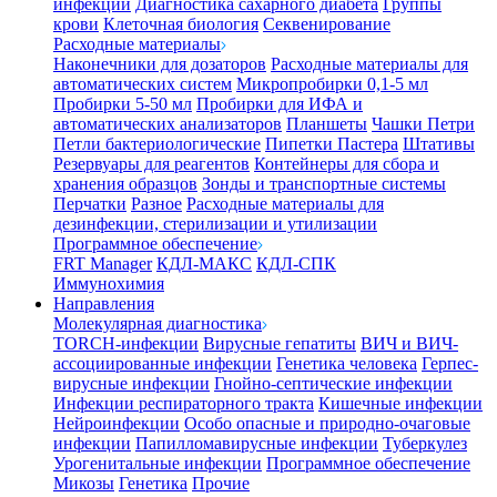
инфекции
Диагностика сахарного диабета
Группы
крови
Клеточная биология
Секвенирование
Расходные материалы
Наконечники для дозаторов
Расходные материалы для
автоматических систем
Микропробирки 0,1-5 мл
Пробирки 5-50 мл
Пробирки для ИФА и
автоматических анализаторов
Планшеты
Чашки Петри
Петли бактериологические
Пипетки Пастера
Штативы
Резервуары для реагентов
Контейнеры для сбора и
хранения образцов
Зонды и транспортные системы
Перчатки
Разное
Расходные материалы для
дезинфекции, стерилизации и утилизации
Программное обеспечение
FRT Manager
КДЛ-МАКС
КДЛ-СПК
Иммунохимия
Направления
Молекулярная диагностика
TORCH-инфекции
Вирусные гепатиты
ВИЧ и ВИЧ-
ассоциированные инфекции
Генетика человека
Герпес-
вирусные инфекции
Гнойно-септические инфекции
Инфекции респираторного тракта
Кишечные инфекции
Нейроинфекции
Особо опасные и природно-очаговые
инфекции
Папилломавирусные инфекции
Туберкулез
Урогенитальные инфекции
Программное обеспечение
Микозы
Генетика
Прочие