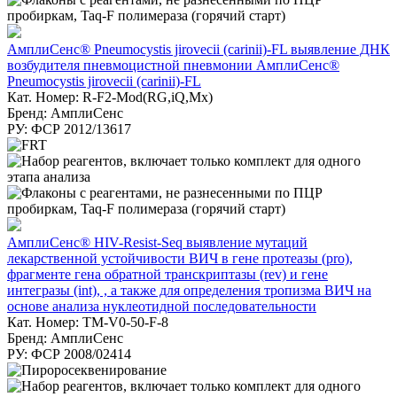
АмплиСенс® Pneumocystis jirovecii (carinii)-FL выявление ДНК
возбудителя пневмоцистной пневмонии АмплиСенс®
Pneumocystis jirovecii (carinii)-FL
Кат. Номер: R-F2-Mod(RG,iQ,Mx)
Бренд: АмплиСенс
РУ: ФСР 2012/13617
АмплиСенс® HIV-Resist-Seq выявление мутаций
лекарственной устойчивости ВИЧ в гене протеазы (pro),
фрагменте гена обратной транскриптазы (rev) и гене
интегразы (int), , а также для определения тропизма ВИЧ на
основе анализа нуклеотидной последовательности
Кат. Номер: TM-V0-50-F-8
Бренд: АмплиСенс
РУ: ФСР 2008/02414