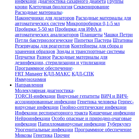
инфекции
Диагностика сахарного диабета
Группы
крови
Клеточная биология
Секвенирование
Расходные материалы
Наконечники для дозаторов
Расходные материалы для
автоматических систем
Микропробирки 0,1-5 мл
Пробирки 5-50 мл
Пробирки для ИФА и
автоматических анализаторов
Планшеты
Чашки Петри
Петли бактериологические
Пипетки Пастера
Штативы
Резервуары для реагентов
Контейнеры для сбора и
хранения образцов
Зонды и транспортные системы
Перчатки
Разное
Расходные материалы для
дезинфекции, стерилизации и утилизации
Программное обеспечение
FRT Manager
КДЛ-МАКС
КДЛ-СПК
Иммунохимия
Направления
Молекулярная диагностика
TORCH-инфекции
Вирусные гепатиты
ВИЧ и ВИЧ-
ассоциированные инфекции
Генетика человека
Герпес-
вирусные инфекции
Гнойно-септические инфекции
Инфекции респираторного тракта
Кишечные инфекции
Нейроинфекции
Особо опасные и природно-очаговые
инфекции
Папилломавирусные инфекции
Туберкулез
Урогенитальные инфекции
Программное обеспечение
Микозы
Генетика
Прочие