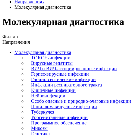
Направления
/
Молекулярная диагностика
Молекулярная диагностика
Фильтр
Направления
Молекулярная диагностика
TORCH-инфекции
Вирусные гепатиты
ВИЧ и ВИЧ-ассоциированные инфекции
Герпес-вирусные инфекции
Гнойно-септические инфекции
Инфекции респираторного тракта
Кишечные инфекции
Нейроинфекции
Особо опасные и природно-очаговые инфекции
Папилломавирусные инфекции
Туберкулез
Урогенитальные инфекции
Программное обеспечение
Микозы
Генетика