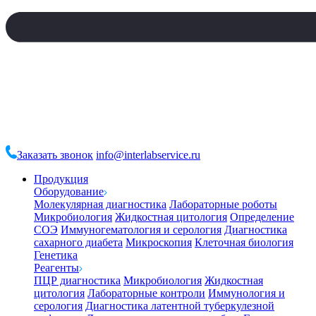
Заказать звонок
info@interlabservice.ru
Продукция
Оборудование
Молекулярная диагностика
Лабораторные роботы
Микробиология
Жидкостная цитология
Определение
СОЭ
Иммуногематология и серология
Диагностика
сахарного диабета
Микроскопия
Клеточная биология
Генетика
Реагенты
ПЦР диагностика
Микробиология
Жидкостная
цитология
Лабораторные контроли
Иммунология и
серология
Диагностика латентной туберкулезной