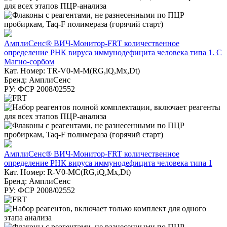
АмплиСенс® ВИЧ-Монитор-FRT количественное
определение РНК вируса иммунодефицита человека типа 1. С
Магно-сорбом
Кат. Номер: TR-V0-M-M(RG,iQ,Mx,Dt)
Бренд: АмплиСенс
РУ: ФСР 2008/02552
АмплиСенс® ВИЧ-Монитор-FRT количественное
определение РНК вируса иммунодефицита человека типа 1
Кат. Номер: R-V0-MC(RG,iQ,Mx,Dt)
Бренд: АмплиСенс
РУ: ФСР 2008/02552