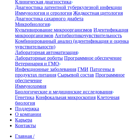
Клиническая диагностика
Диагностика латентной туберкулезной инфекции
Иммунология и серология
Жидкостная цитология
Диагностика сахарного диабета
Микробиология
Культивирование микроорганизмов
Идентификация
микроорганизмов
Антибиотикочувствительность
Комбинированный анализ (идентификация и оценка
чувствительности)
Лабораторная автоматизация
Лабораторные роботы
Программное обеспечение
Ветеринария и ГМО
Инфекционные заболевания
ГМИ
Патогены в
продуктах питания
Сырьевой состав
Программное
обеспечение
Иммунохимия
Биологические и медицинские исследования
Генетика
Конфокальная микроскопия
Клеточная
биология
Поддержка
О компании
Карьера
Контакты
Главная
/