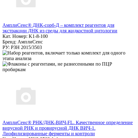
АмплиСенс® ДНК-сорб-Д – комплект реагентов для
экстракции ДНК из среды для жидкостной цитологии
Кат. Номер: K1-8-100
Бренд: АмплиСенс
РУ: РЗН 2015/3503
АмплиСенс® РНК/ДНК-ВИЧ-FL. Качественное определение
вирусной РНК и провирусной ДНК ВИЧ-1.
Лиофилизированные ферменты и контроли