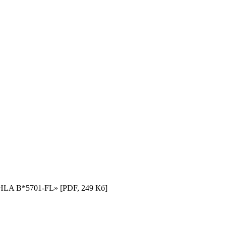
н HLA B*5701-FL»
[PDF, 249 Кб]