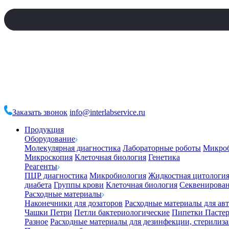
Заказать звонок
info@interlabservice.ru
Продукция
Оборудование
Молекулярная диагностика
Лабораторные роботы
Микро
Микроскопия
Клеточная биология
Генетика
Реагенты
ПЦР диагностика
Микробиология
Жидкостная цитологи
диабета
Группы крови
Клеточная биология
Секвенирова
Расходные материалы
Наконечники для дозаторов
Расходные материалы для ав
Чашки Петри
Петли бактериологические
Пипетки Пастер
Разное
Расходные материалы для дезинфекции, стерилиз