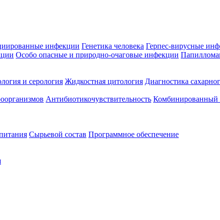
циированные инфекции
Генетика человека
Герпес-вирусные ин
кции
Особо опасные и природно-очаговые инфекции
Папиллома
логия и серология
Жидкостная цитология
Диагностика сахарног
оорганизмов
Антибиотикочувствительность
Комбинированный а
 питания
Сырьевой состав
Программное обеспечение
я