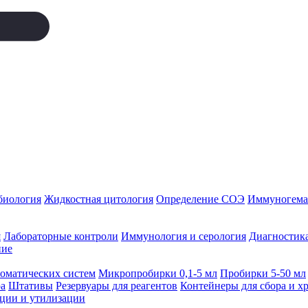
биология
Жидкостная цитология
Определение СОЭ
Иммуногемат
я
Лабораторные контроли
Иммунология и серология
Диагностика
ние
томатических систем
Микропробирки 0,1-5 мл
Пробирки 5-50 мл
а
Штативы
Резервуары для реагентов
Контейнеры для сбора и х
ации и утилизации