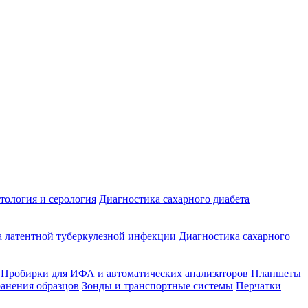
ология и серология
Диагностика сахарного диабета
 латентной туберкулезной инфекции
Диагностика сахарного
Пробирки для ИФА и автоматических анализаторов
Планшеты
ранения образцов
Зонды и транспортные системы
Перчатки