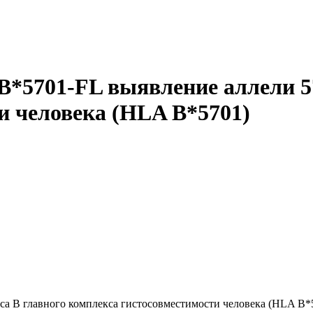
5701-FL выявление аллели 57
и человека (HLA B*5701)
уса В главного комплекса гистосовместимости человека (HLA B