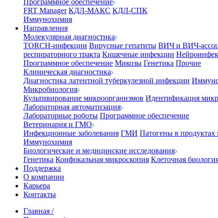
Программное обеспечение
FRT Manager
КДЛ-МАКС
КДЛ-СПК
Иммунохимия
Направления
Молекулярная диагностика
TORCH-инфекции
Вирусные гепатиты
ВИЧ и ВИЧ-ассо
респираторного тракта
Кишечные инфекции
Нейроинфе
Программное обеспечение
Микозы
Генетика
Прочие
Клиническая диагностика
Диагностика латентной туберкулезной инфекции
Иммуно
Микробиология
Культивирование микроорганизмов
Идентификация микр
Лабораторная автоматизация
Лабораторные роботы
Программное обеспечение
Ветеринария и ГМО
Инфекционные заболевания
ГМИ
Патогены в продуктах
Иммунохимия
Биологические и медицинские исследования
Генетика
Конфокальная микроскопия
Клеточная биологи
Поддержка
О компании
Карьера
Контакты
Главная
/