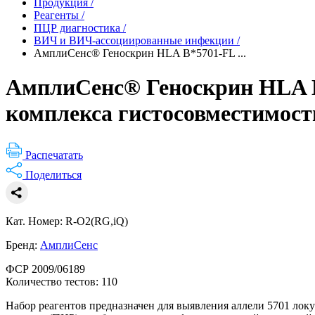
Продукция
/
Реагенты
/
ПЦР диагностика
/
ВИЧ и ВИЧ-ассоциированные инфекции
/
АмплиСенс® Геноскрин HLA B*5701-FL ...
АмплиСенс® Геноскрин HLA B*
комплекса гистосовместимост
Распечатать
Поделиться
Кат. Номер: R-O2(RG,iQ)
Бренд:
АмплиСенс
ФСР 2009/06189
Количество тестов: 110
Набор реагентов предназначен для выявления аллели 5701 лок