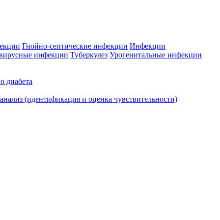
фекции
Гнойно-септические инфекции
Инфекции
вирусные инфекции
Туберкулез
Урогенитальные инфекции
о диабета
нализ (идентификация и оценка чувствительности)