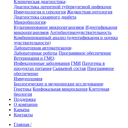
Клиническая диагностика
Диагностика латентной туберкулезной инфекции
Иммунология и серология
Жидкостная цитология
Диагностика сахарного диабета
Микробиология
Культивирование микроорганизмов
Идентификация
микроорганизмов
Антибиотикочувствительность
Комбинированный анализ (идентификация и оценка
чувствительности)
Лабораторная автоматизация
Лабораторные роботы
Программное обеспечение
Ветеринария и ГМО
Инфекционные заболевания
ГМИ
Патогены в
продуктах питания
Сырьевой состав
Программное
обеспечение
Иммунохимия
Биологические и медицинские исследования
Генетика
Конфокальная микроскопия
Клеточная
биология
Поддержка
О компании
Карьера
Контакты
Главная
/