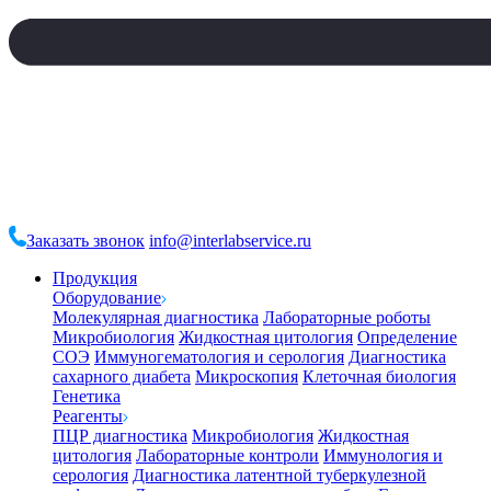
Заказать звонок
info@interlabservice.ru
Продукция
Оборудование
Молекулярная диагностика
Лабораторные роботы
Микробиология
Жидкостная цитология
Определение
СОЭ
Иммуногематология и серология
Диагностика
сахарного диабета
Микроскопия
Клеточная биология
Генетика
Реагенты
ПЦР диагностика
Микробиология
Жидкостная
цитология
Лабораторные контроли
Иммунология и
серология
Диагностика латентной туберкулезной