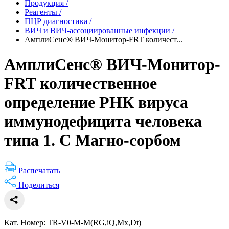
Продукция
/
Реагенты
/
ПЦР диагностика
/
ВИЧ и ВИЧ-ассоциированные инфекции
/
АмплиСенс® ВИЧ-Монитор-FRT количест...
АмплиСенс® ВИЧ-Монитор-
FRT количественное
определение РНК вируса
иммунодефицита человека
типа 1. С Магно-сорбом
Распечатать
Поделиться
Кат. Номер: TR-V0-M-M(RG,iQ,Mx,Dt)