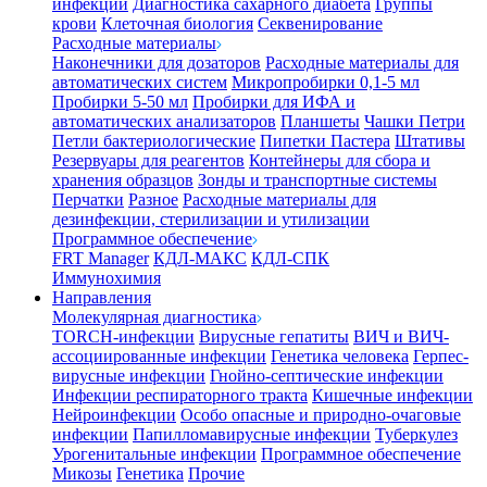
инфекции
Диагностика сахарного диабета
Группы
крови
Клеточная биология
Секвенирование
Расходные материалы
Наконечники для дозаторов
Расходные материалы для
автоматических систем
Микропробирки 0,1-5 мл
Пробирки 5-50 мл
Пробирки для ИФА и
автоматических анализаторов
Планшеты
Чашки Петри
Петли бактериологические
Пипетки Пастера
Штативы
Резервуары для реагентов
Контейнеры для сбора и
хранения образцов
Зонды и транспортные системы
Перчатки
Разное
Расходные материалы для
дезинфекции, стерилизации и утилизации
Программное обеспечение
FRT Manager
КДЛ-МАКС
КДЛ-СПК
Иммунохимия
Направления
Молекулярная диагностика
TORCH-инфекции
Вирусные гепатиты
ВИЧ и ВИЧ-
ассоциированные инфекции
Генетика человека
Герпес-
вирусные инфекции
Гнойно-септические инфекции
Инфекции респираторного тракта
Кишечные инфекции
Нейроинфекции
Особо опасные и природно-очаговые
инфекции
Папилломавирусные инфекции
Туберкулез
Урогенитальные инфекции
Программное обеспечение
Микозы
Генетика
Прочие