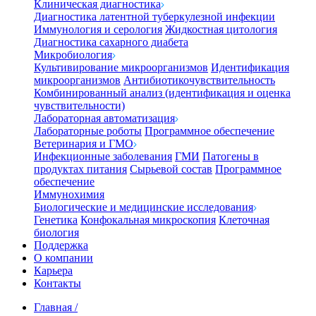
Клиническая диагностика
Диагностика латентной туберкулезной инфекции
Иммунология и серология
Жидкостная цитология
Диагностика сахарного диабета
Микробиология
Культивирование микроорганизмов
Идентификация
микроорганизмов
Антибиотикочувствительность
Комбинированный анализ (идентификация и оценка
чувствительности)
Лабораторная автоматизация
Лабораторные роботы
Программное обеспечение
Ветеринария и ГМО
Инфекционные заболевания
ГМИ
Патогены в
продуктах питания
Сырьевой состав
Программное
обеспечение
Иммунохимия
Биологические и медицинские исследования
Генетика
Конфокальная микроскопия
Клеточная
биология
Поддержка
О компании
Карьера
Контакты
Главная
/