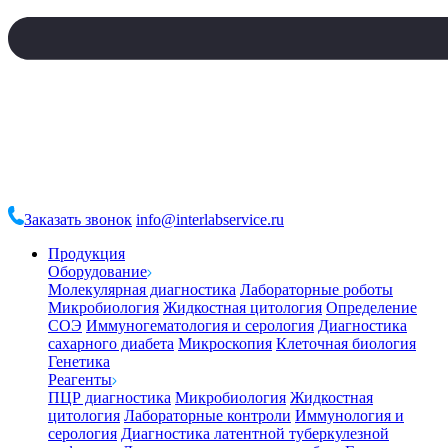
Заказать звонок
info@interlabservice.ru
Продукция
Оборудование
Молекулярная диагностика
Лабораторные роботы
Микробиология
Жидкостная цитология
Определение
СОЭ
Иммуногематология и серология
Диагностика
сахарного диабета
Микроскопия
Клеточная биология
Генетика
Реагенты
ПЦР диагностика
Микробиология
Жидкостная
цитология
Лабораторные контроли
Иммунология и
серология
Диагностика латентной туберкулезной