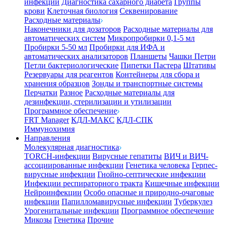
инфекции
Диагностика сахарного диабета
Группы
крови
Клеточная биология
Секвенирование
Расходные материалы
Наконечники для дозаторов
Расходные материалы для
автоматических систем
Микропробирки 0,1-5 мл
Пробирки 5-50 мл
Пробирки для ИФА и
автоматических анализаторов
Планшеты
Чашки Петри
Петли бактериологические
Пипетки Пастера
Штативы
Резервуары для реагентов
Контейнеры для сбора и
хранения образцов
Зонды и транспортные системы
Перчатки
Разное
Расходные материалы для
дезинфекции, стерилизации и утилизации
Программное обеспечение
FRT Manager
КДЛ-МАКС
КДЛ-СПК
Иммунохимия
Направления
Молекулярная диагностика
TORCH-инфекции
Вирусные гепатиты
ВИЧ и ВИЧ-
ассоциированные инфекции
Генетика человека
Герпес-
вирусные инфекции
Гнойно-септические инфекции
Инфекции респираторного тракта
Кишечные инфекции
Нейроинфекции
Особо опасные и природно-очаговые
инфекции
Папилломавирусные инфекции
Туберкулез
Урогенитальные инфекции
Программное обеспечение
Микозы
Генетика
Прочие