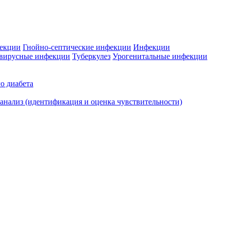
фекции
Гнойно-септические инфекции
Инфекции
вирусные инфекции
Туберкулез
Урогенитальные инфекции
о диабета
нализ (идентификация и оценка чувствительности)