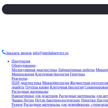
Заказать звонок
info@interlabservice.ru
Продукция
Оборудование
Молекулярная диагностика
Лабораторные роботы
Микро
Микроскопия
Клеточная биология
Генетика
Реагенты
ПЦР диагностика
Микробиология
Жидкостная цитологи
диабета
Группы крови
Клеточная биология
Секвенирова
Расходные материалы
Наконечники для дозаторов
Расходные материалы для ав
Чашки Петри
Петли бактериологические
Пипетки Пастер
Разное
Расходные материалы для дезинфекции, стерилиз