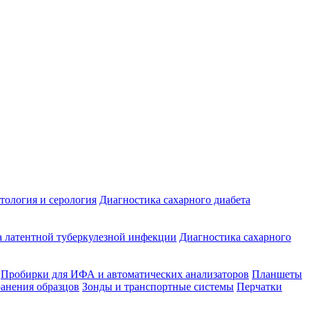
ология и серология
Диагностика сахарного диабета
 латентной туберкулезной инфекции
Диагностика сахарного
Пробирки для ИФА и автоматических анализаторов
Планшеты
ранения образцов
Зонды и транспортные системы
Перчатки