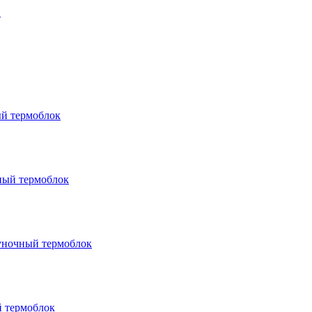
2
ый термоблок
ный термоблок
уночный термоблок
й термоблок