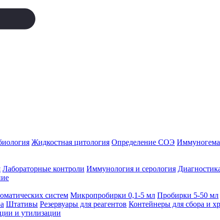
биология
Жидкостная цитология
Определение СОЭ
Иммуногемат
я
Лабораторные контроли
Иммунология и серология
Диагностика
ние
томатических систем
Микропробирки 0,1-5 мл
Пробирки 5-50 мл
а
Штативы
Резервуары для реагентов
Контейнеры для сбора и х
ации и утилизации