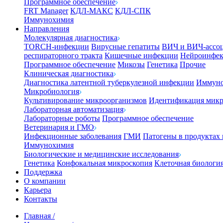
Программное обеспечение
FRT Manager
КДЛ-МАКС
КДЛ-СПК
Иммунохимия
Направления
Молекулярная диагностика
TORCH-инфекции
Вирусные гепатиты
ВИЧ и ВИЧ-ассо
респираторного тракта
Кишечные инфекции
Нейроинфе
Программное обеспечение
Микозы
Генетика
Прочие
Клиническая диагностика
Диагностика латентной туберкулезной инфекции
Иммуно
Микробиология
Культивирование микроорганизмов
Идентификация микр
Лабораторная автоматизация
Лабораторные роботы
Программное обеспечение
Ветеринария и ГМО
Инфекционные заболевания
ГМИ
Патогены в продуктах
Иммунохимия
Биологические и медицинские исследования
Генетика
Конфокальная микроскопия
Клеточная биологи
Поддержка
О компании
Карьера
Контакты
Главная
/