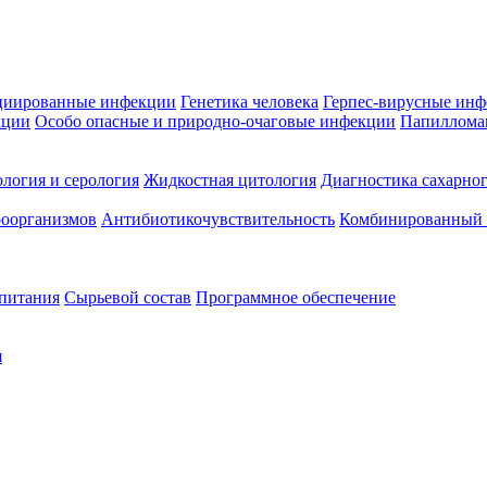
циированные инфекции
Генетика человека
Герпес-вирусные ин
кции
Особо опасные и природно-очаговые инфекции
Папиллома
логия и серология
Жидкостная цитология
Диагностика сахарног
оорганизмов
Антибиотикочувствительность
Комбинированный а
 питания
Сырьевой состав
Программное обеспечение
я