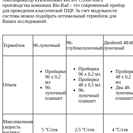
производства компании Bio-Rad – это современный прибор
для проведения классической ПЦР. За счет модульности
системы можно подобрать оптимальный термоблок для
Ваших исследований:
96-
Двойной 48/4
Термоблок
96-луночный
глубоколуночный
луночный
Пробирки
Пробирки
Пробир
96 х 0,2 мл
96 х 0,2
48 х 0,2
Пробирки
мл
мл
Объем
48 х 0,5 мл
96-
Два 48-
96-
луночный
луночн
луночный
планшет
планшет
планшет
Максимальная
скорость
5 °С/сек
2,5 °С/сек
4 °С/сек
нагрева/