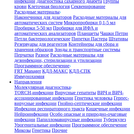
инфекции
Диагностика сахарного диабета
Группы
крови
Клеточная биология
Секвенирование
Расходные материалы
Наконечники для дозаторов
Расходные материалы для
автоматических систем
Микропробирки 0,1-5 мл
Пробирки 5-50 мл
Пробирки для ИФА и
автоматических анализаторов
Планшеты
Чашки Петри
Петли бактериологические
Пипетки Пастера
Штативы
Резервуары для реагентов
Контейнеры для сбора и
хранения образцов
Зонды и транспортные системы
Перчатки
Разное
Расходные материалы для
дезинфекции, стерилизации и утилизации
Программное обеспечение
FRT Manager
КДЛ-МАКС
КДЛ-СПК
Иммунохимия
Направления
Молекулярная диагностика
TORCH-инфекции
Вирусные гепатиты
ВИЧ и ВИЧ-
ассоциированные инфекции
Генетика человека
Герпес-
вирусные инфекции
Гнойно-септические инфекции
Инфекции респираторного тракта
Кишечные инфекции
Нейроинфекции
Особо опасные и природно-очаговые
инфекции
Папилломавирусные инфекции
Туберкулез
Урогенитальные инфекции
Программное обеспечение
Микозы
Генетика
Прочие