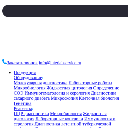
Заказать звонок
info@interlabservice.ru
Продукция
Оборудование
Молекулярная диагностика
Лабораторные роботы
Микробиология
Жидкостная цитология
Определение
СОЭ
Иммуногематология и серология
Диагностика
сахарного диабета
Микроскопия
Клеточная биология
Генетика
Реагенты
ПЦР диагностика
Микробиология
Жидкостная
цитология
Лабораторные контроли
Иммунология и
серология
Диагностика латентной туберкулезной