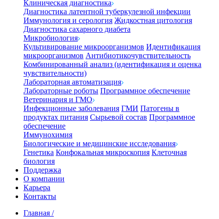
Клиническая диагностика
Диагностика латентной туберкулезной инфекции
Иммунология и серология
Жидкостная цитология
Диагностика сахарного диабета
Микробиология
Культивирование микроорганизмов
Идентификация
микроорганизмов
Антибиотикочувствительность
Комбинированный анализ (идентификация и оценка
чувствительности)
Лабораторная автоматизация
Лабораторные роботы
Программное обеспечение
Ветеринария и ГМО
Инфекционные заболевания
ГМИ
Патогены в
продуктах питания
Сырьевой состав
Программное
обеспечение
Иммунохимия
Биологические и медицинские исследования
Генетика
Конфокальная микроскопия
Клеточная
биология
Поддержка
О компании
Карьера
Контакты
Главная
/