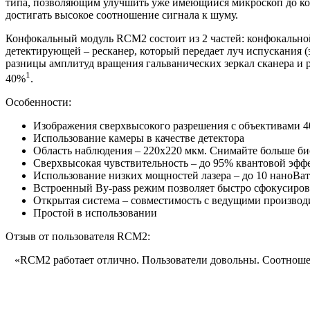
типа, позволяющим улучшить уже имеющийся микроскоп до ко
достигать высокое соотношение сигнала к шуму.
Конфокальный модуль RCM2 состоит из 2 частей: конфокальной
детектирующей – ресканер, который передает луч испускания (
разницы амплитуд вращения гальванических зеркал сканера и р
1
40%
.
Особенности:
Изображения сверхвысокого разрешения с объективами 4
Использование камеры в качестве детектора
Область наблюдения – 220х220 мкм. Снимайте больше би
Сверхвысокая чувствительность – до 95% квантовой эфф
Использование низких мощностей лазера – до 10 наноВат
Встроенный By-pass режим позволяет быстро сфокусиров
Открытая система – совместимость с ведущими производ
Простой в использовании
Отзыв от пользователя RCM2:
«RCM2 работает отлично. Пользователи довольны. Соотноше