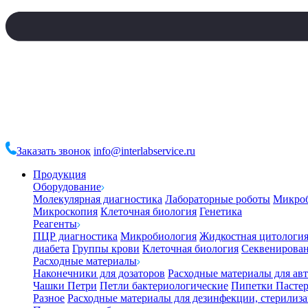
Заказать звонок
info@interlabservice.ru
Продукция
Оборудование
Молекулярная диагностика
Лабораторные роботы
Микро
Микроскопия
Клеточная биология
Генетика
Реагенты
ПЦР диагностика
Микробиология
Жидкостная цитологи
диабета
Группы крови
Клеточная биология
Секвенирова
Расходные материалы
Наконечники для дозаторов
Расходные материалы для ав
Чашки Петри
Петли бактериологические
Пипетки Пастер
Разное
Расходные материалы для дезинфекции, стерилиз