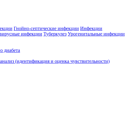
фекции
Гнойно-септические инфекции
Инфекции
вирусные инфекции
Туберкулез
Урогенитальные инфекции
о диабета
нализ (идентификация и оценка чувствительности)