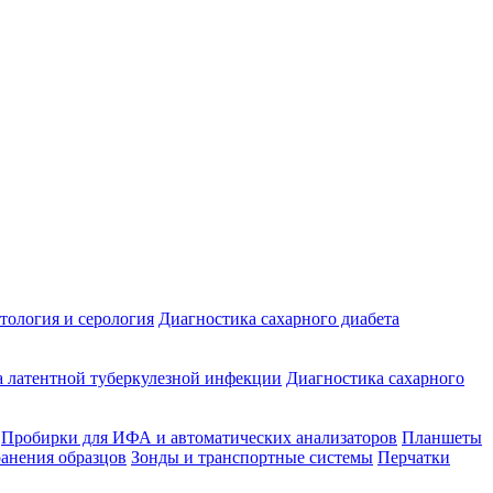
ология и серология
Диагностика сахарного диабета
 латентной туберкулезной инфекции
Диагностика сахарного
Пробирки для ИФА и автоматических анализаторов
Планшеты
ранения образцов
Зонды и транспортные системы
Перчатки