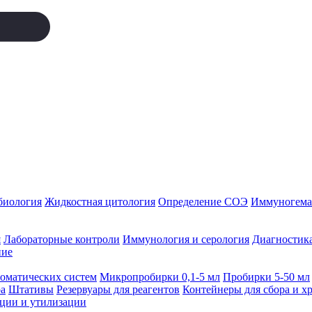
биология
Жидкостная цитология
Определение СОЭ
Иммуногемат
я
Лабораторные контроли
Иммунология и серология
Диагностика
ние
томатических систем
Микропробирки 0,1-5 мл
Пробирки 5-50 мл
а
Штативы
Резервуары для реагентов
Контейнеры для сбора и х
ации и утилизации