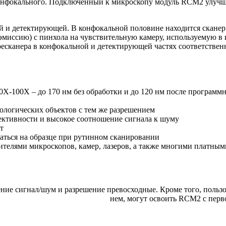
нфокального. Подключенный к микроскопу модуль RCM2 улучшае
 и детектирующей. В конфокальной половине находится сканер 
эмиссию) с пинхола на чувствительную камеру, используемую в к
есканера в конфокальной и детектирующей частях соответственн
0Х-100Х – до 170 нм без обработки и до 120 нм после програм
ологических объектов с тем же разрешением
ективности и высокое соотношение сигнала к шуму
т
аться на образце при рутинном сканировании
ителями микроскопов, камер, лазеров, а также многими платн
ние сигнал/шум и разрешение превосходные. Кроме того, польз
нем, могут освоить RCM2 с перв