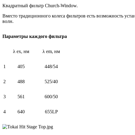
Квадратный фильтр Church-Window.
Вместо традиционного колеса фильтров есть возможность уста
волн.
Параметры каждого фильтра
λ ex, нм
λ em, нм
1
405
448/54
2
488
525/40
3
561
600/50
4
640
655LP