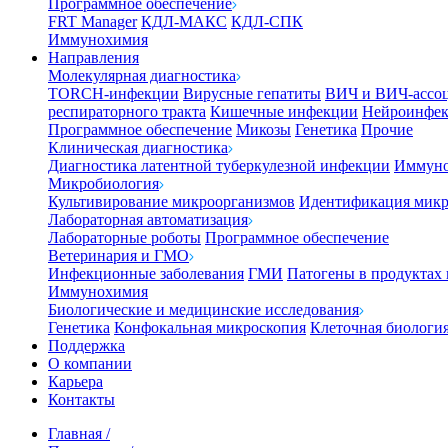
Программное обеспечение
FRT Manager
КДЛ-МАКС
КДЛ-СПК
Иммунохимия
Направления
Молекулярная диагностика
TORCH-инфекции
Вирусные гепатиты
ВИЧ и ВИЧ-ассо
респираторного тракта
Кишечные инфекции
Нейроинфе
Программное обеспечение
Микозы
Генетика
Прочие
Клиническая диагностика
Диагностика латентной туберкулезной инфекции
Иммуно
Микробиология
Культивирование микроорганизмов
Идентификация микр
Лабораторная автоматизация
Лабораторные роботы
Программное обеспечение
Ветеринария и ГМО
Инфекционные заболевания
ГМИ
Патогены в продуктах
Иммунохимия
Биологические и медицинские исследования
Генетика
Конфокальная микроскопия
Клеточная биологи
Поддержка
О компании
Карьера
Контакты
Главная
/