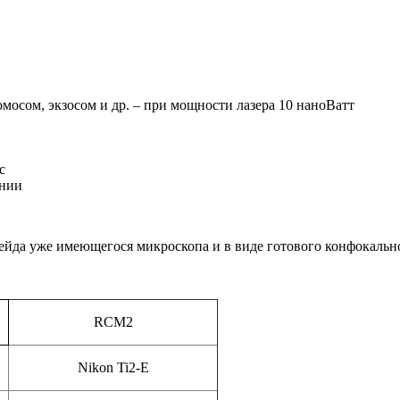
мосом, экзосом и др. – при мощности лазера 10 наноВатт
с
ении
рейда уже имеющегося микроскопа и в виде готового конфокальн
RCM2
Nikon Ti2-E