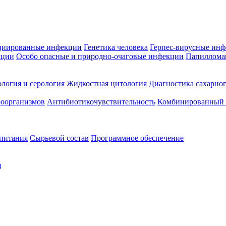
циированные инфекции
Генетика человека
Герпес-вирусные ин
кции
Особо опасные и природно-очаговые инфекции
Папиллома
логия и серология
Жидкостная цитология
Диагностика сахарног
оорганизмов
Антибиотикочувствительность
Комбинированный а
 питания
Сырьевой состав
Программное обеспечение
я