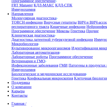
Программное обеспечение
FRT Manager
КДЛ-МАКС
КДЛ-СПК
Иммунохимия
Направления
Молекулярная диагностика
TORCH-инфекции
Вирусные гепатиты
ВИЧ и ВИЧ-ассо
респираторного тракта
Кишечные инфекции
Нейроинфе
Программное обеспечение
Микозы
Генетика
Прочие
Клиническая диагностика
Диагностика латентной туберкулезной инфекции
Иммуно
Микробиология
Культивирование микроорганизмов
Идентификация микр
Лабораторная автоматизация
Лабораторные роботы
Программное обеспечение
Ветеринария и ГМО
Инфекционные заболевания
ГМИ
Патогены в продуктах
Иммунохимия
Биологические и медицинские исследования
Генетика
Конфокальная микроскопия
Клеточная биологи
Поддержка
О компании
Карьера
Контакты
Главная
/