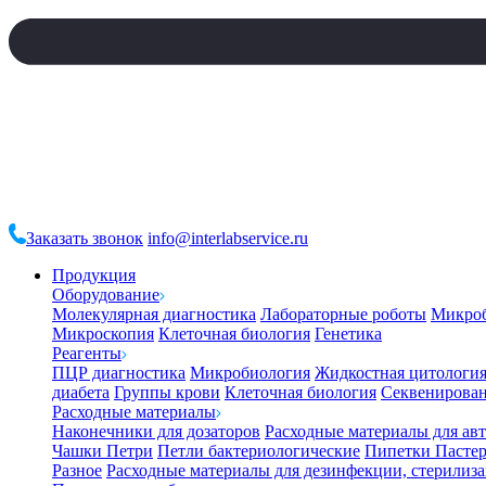
Заказать звонок
info@interlabservice.ru
Продукция
Оборудование
Молекулярная диагностика
Лабораторные роботы
Микро
Микроскопия
Клеточная биология
Генетика
Реагенты
ПЦР диагностика
Микробиология
Жидкостная цитологи
диабета
Группы крови
Клеточная биология
Секвенирова
Расходные материалы
Наконечники для дозаторов
Расходные материалы для ав
Чашки Петри
Петли бактериологические
Пипетки Пастер
Разное
Расходные материалы для дезинфекции, стерилиз