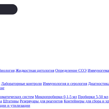
биология
Жидкостная цитология
Определение СОЭ
Иммуногемат
я
Лабораторные контроли
Иммунология и серология
Диагностика
ние
томатических систем
Микропробирки 0,1-5 мл
Пробирки 5-50 мл
а
Штативы
Резервуары для реагентов
Контейнеры для сбора и х
ации и утилизации