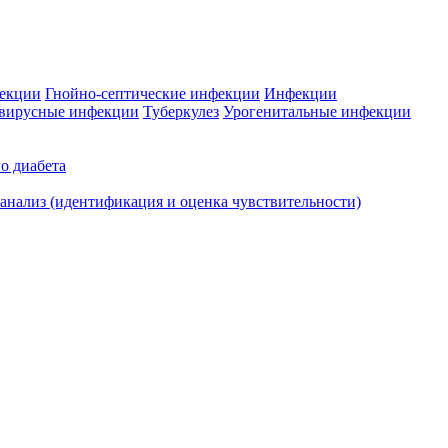
фекции
Гнойно-септические инфекции
Инфекции
вирусные инфекции
Туберкулез
Урогенитальные инфекции
о диабета
нализ (идентификация и оценка чувствительности)