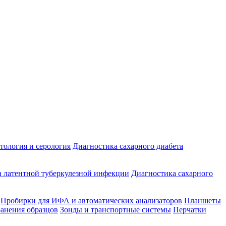
ология и серология
Диагностика сахарного диабета
 латентной туберкулезной инфекции
Диагностика сахарного
Пробирки для ИФА и автоматических анализаторов
Планшеты
ранения образцов
Зонды и транспортные системы
Перчатки