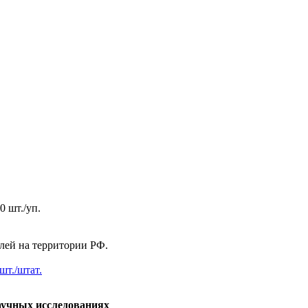
0 шт./уп.
елей на территории РФ.
шт./штат.
аучных исследованиях