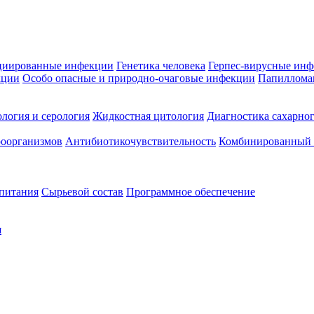
циированные инфекции
Генетика человека
Герпес-вирусные ин
кции
Особо опасные и природно-очаговые инфекции
Папиллома
логия и серология
Жидкостная цитология
Диагностика сахарног
оорганизмов
Антибиотикочувствительность
Комбинированный а
 питания
Сырьевой состав
Программное обеспечение
я