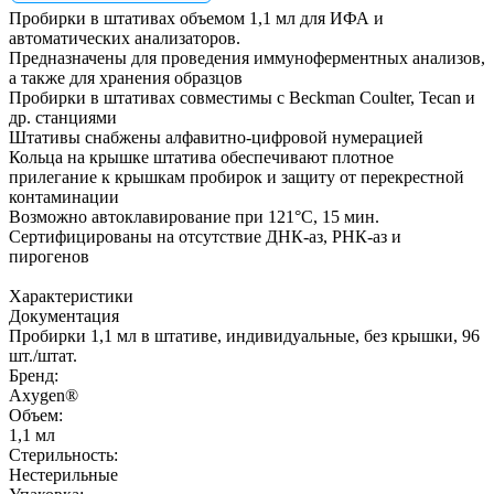
Пробирки в штативах объемом 1,1 мл для ИФА и
автоматических анализаторов.
Предназначены для проведения иммуноферментных анализов,
а также для хранения образцов
Пробирки в штативах совместимы с Beckman Coulter, Tecan и
др. станциями
Штативы снабжены алфавитно-цифровой нумерацией
Кольца на крышке штатива обеспечивают плотное
прилегание к крышкам пробирок и защиту от перекрестной
контаминации
Возможно автоклавирование при 121°С, 15 мин.
Сертифицированы на отсутствие ДНК-аз, РНК-аз и
пирогенов
Характеристики
Документация
Пробирки 1,1 мл в штативе, индивидуальные, без крышки, 96
шт./штат.
Бренд:
Axygen®
Объем:
1,1 мл
Стерильность:
Нестерильные