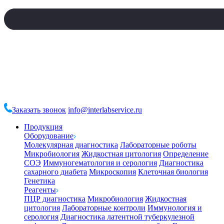
Заказать звонок
info@interlabservice.ru
Продукция
Оборудование
Молекулярная диагностика
Лабораторные роботы
Микробиология
Жидкостная цитология
Определение
СОЭ
Иммуногематология и серология
Диагностика
сахарного диабета
Микроскопия
Клеточная биология
Генетика
Реагенты
ПЦР диагностика
Микробиология
Жидкостная
цитология
Лабораторные контроли
Иммунология и
серология
Диагностика латентной туберкулезной