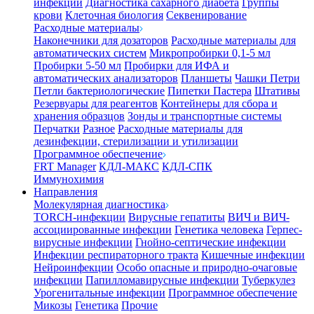
инфекции
Диагностика сахарного диабета
Группы
крови
Клеточная биология
Секвенирование
Расходные материалы
Наконечники для дозаторов
Расходные материалы для
автоматических систем
Микропробирки 0,1-5 мл
Пробирки 5-50 мл
Пробирки для ИФА и
автоматических анализаторов
Планшеты
Чашки Петри
Петли бактериологические
Пипетки Пастера
Штативы
Резервуары для реагентов
Контейнеры для сбора и
хранения образцов
Зонды и транспортные системы
Перчатки
Разное
Расходные материалы для
дезинфекции, стерилизации и утилизации
Программное обеспечение
FRT Manager
КДЛ-МАКС
КДЛ-СПК
Иммунохимия
Направления
Молекулярная диагностика
TORCH-инфекции
Вирусные гепатиты
ВИЧ и ВИЧ-
ассоциированные инфекции
Генетика человека
Герпес-
вирусные инфекции
Гнойно-септические инфекции
Инфекции респираторного тракта
Кишечные инфекции
Нейроинфекции
Особо опасные и природно-очаговые
инфекции
Папилломавирусные инфекции
Туберкулез
Урогенитальные инфекции
Программное обеспечение
Микозы
Генетика
Прочие