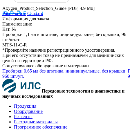
Axygen_Product_Selection_Guide
[PDF, 4.9 Мб]
Распечатать
Скачать
Информация для заказа
Наименование
Кат. №
Пробирки 1,1 мл в штативе, индивидуальные, без крышки, 96
шт./штат.
MTS-11-C-R
*Проверяйте наличие регистрационного удостоверения.
При его отсутствии товар не предназначен для медицинских
целей на территории РФ.
Сопутствующее оборудование и материалы
Пробирки 0,65 мл без штатива, индивидуальные, без крышки,
П
960 шт./уп.
9
Передовые технологии в диагностике и
научных исследованиях
Продукция
Оборудование
Реагенты
Расходные материалы
Программное обеспечение