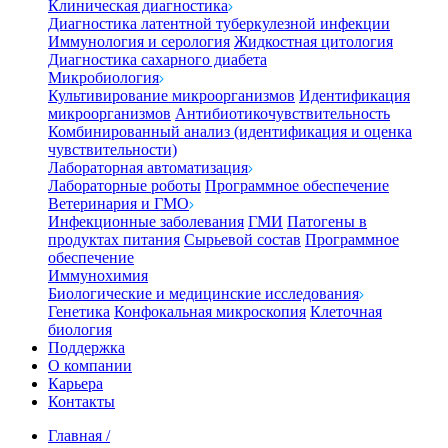
Клиническая диагностика
Диагностика латентной туберкулезной инфекции
Иммунология и серология
Жидкостная цитология
Диагностика сахарного диабета
Микробиология
Культивирование микроорганизмов
Идентификация
микроорганизмов
Антибиотикочувствительность
Комбинированный анализ (идентификация и оценка
чувствительности)
Лабораторная автоматизация
Лабораторные роботы
Программное обеспечение
Ветеринария и ГМО
Инфекционные заболевания
ГМИ
Патогены в
продуктах питания
Сырьевой состав
Программное
обеспечение
Иммунохимия
Биологические и медицинские исследования
Генетика
Конфокальная микроскопия
Клеточная
биология
Поддержка
О компании
Карьера
Контакты
Главная
/