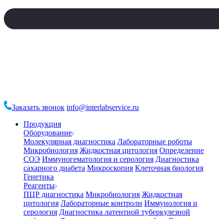
Заказать звонок
info@interlabservice.ru
Продукция
Оборудование
Молекулярная диагностика
Лабораторные роботы
Микробиология
Жидкостная цитология
Определение
СОЭ
Иммуногематология и серология
Диагностика
сахарного диабета
Микроскопия
Клеточная биология
Генетика
Реагенты
ПЦР диагностика
Микробиология
Жидкостная
цитология
Лабораторные контроли
Иммунология и
серология
Диагностика латентной туберкулезной