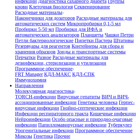
инфекции
Диагностика сахарного диабета
Группы
крови
Клеточная биология
Секвенирование
Расходные материалы
Наконечники для дозаторов
Расходные материалы для
автоматических систем
Микропробирки 0,1-5 мл
Пробирки 5-50 мл
Пробирки для ИФА и
автоматических анализаторов
Планшеты
Чашки Петри
Петли бактериологические
Пипетки Пастера
Штативы
Резервуары для реагентов
Контейнеры для сбора и
хранения образцов
Зонды и транспортные системы
Перчатки
Разное
Расходные материалы для
дезинфекции, стерилизации и утилизации
Программное обеспечение
FRT Manager
КДЛ-МАКС
КДЛ-СПК
Иммунохимия
Направления
Молекулярная диагностика
TORCH-инфекции
Вирусные гепатиты
ВИЧ и ВИЧ-
ассоциированные инфекции
Генетика человека
Герпес-
вирусные инфекции
Гнойно-септические инфекции
Инфекции респираторного тракта
Кишечные инфекции
Нейроинфекции
Особо опасные и природно-очаговые
инфекции
Папилломавирусные инфекции
Туберкулез
Урогенитальные инфекции
Программное обеспечение
Микозы
Генетика
Прочие