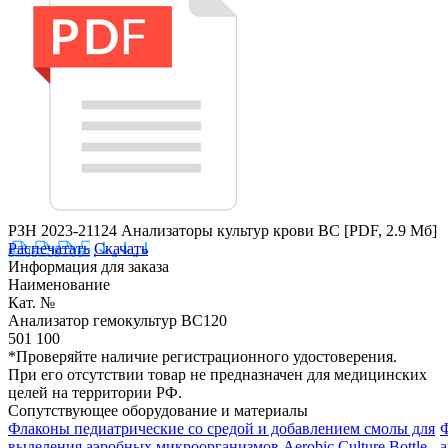
РЗН 2023-21124 Анализаторы культур крови BC
[PDF, 2.9 Мб]
Распечатать
Скачать
Информация для заказа
Наименование
Кат. №
Анализатор гемокультур BC120
501 100
*Проверяйте наличие регистрационного удостоверения.
При его отсутствии товар не предназначен для медицинских
целей на территории РФ.
Сопутствующее оборудование и материалы
Флаконы педиатрические со средой и добавлением смолы для
Ф
выделения аэробных микроорганизмов Aerobic Culture Bottle
а