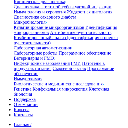
Клиническая диагностика
Диагностика латентной туберкулезной инфекции
Иммунология и серология
Жидкостная цитология
Диагностика сахарного диабета
Микробиология
Культивирование микроорганизмов
Идентификация
микроорганизмов
Антибиотикочувствительность
Комбинированный анализ (идентификация и оценка
чувствительности)
Лабораторная автоматизация
Лабораторные роботы
Программное обеспечение
Ветеринария и ГМО
Инфекционные заболевания
ГМИ
Патогены в
продуктах питания
Сырьевой состав
Программное
обеспечение
Иммунохимия
Биологические и медицинские исследования
Генетика
Конфокальная микроскопия
Клеточная
биология
Поддержка
О компании
Карьера
Контакты
Главная
/