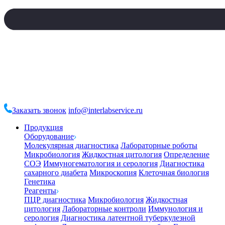
Заказать звонок
info@interlabservice.ru
Продукция
Оборудование
Молекулярная диагностика
Лабораторные роботы
Микробиология
Жидкостная цитология
Определение
СОЭ
Иммуногематология и серология
Диагностика
сахарного диабета
Микроскопия
Клеточная биология
Генетика
Реагенты
ПЦР диагностика
Микробиология
Жидкостная
цитология
Лабораторные контроли
Иммунология и
серология
Диагностика латентной туберкулезной