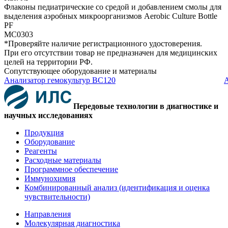
Флаконы педиатрические со средой и добавлением смолы для
выделения аэробных микроорганизмов Aerobic Culture Bottle
PF
MC0303
*Проверяйте наличие регистрационного удостоверения.
При его отсутствии товар не предназначен для медицинских
целей на территории РФ.
Сопутствующее оборудование и материалы
Анализатор гемокультур BC120
А
Передовые технологии в диагностике и
научных исследованиях
Продукция
Оборудование
Реагенты
Расходные материалы
Программное обеспечение
Иммунохимия
Комбинированный анализ (идентификация и оценка
чувствительности)
Направления
Молекулярная диагностика