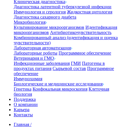
Клиническая диагностика
Диагностика латентной туберкулезной инфекции
Иммунология и серология
Жидкостная цитология
Диагностика сахарного диабета
Микробиология
Культивирование микроорганизмов
Идентификация
микроорганизмов
Антибиотикочувствительность
Комбинированный анализ (идентификация и оценка
чувствительности)
Лабораторная автоматизация
Лабораторные роботы
Программное обеспечение
Ветеринария и ГМО
Инфекционные заболевания
ГМИ
Патогены в
продуктах питания
Сырьевой состав
Программное
обеспечение
Иммунохимия
Биологические и медицинские исследования
Генетика
Конфокальная микроскопия
Клеточная
биология
Поддержка
О компании
Карьера
Контакты
Главная
/