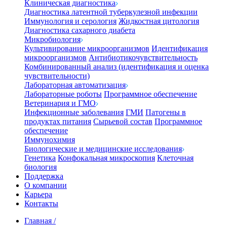
Клиническая диагностика
Диагностика латентной туберкулезной инфекции
Иммунология и серология
Жидкостная цитология
Диагностика сахарного диабета
Микробиология
Культивирование микроорганизмов
Идентификация
микроорганизмов
Антибиотикочувствительность
Комбинированный анализ (идентификация и оценка
чувствительности)
Лабораторная автоматизация
Лабораторные роботы
Программное обеспечение
Ветеринария и ГМО
Инфекционные заболевания
ГМИ
Патогены в
продуктах питания
Сырьевой состав
Программное
обеспечение
Иммунохимия
Биологические и медицинские исследования
Генетика
Конфокальная микроскопия
Клеточная
биология
Поддержка
О компании
Карьера
Контакты
Главная
/