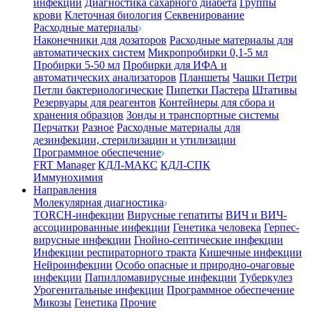
инфекции
Диагностика сахарного диабета
Группы
крови
Клеточная биология
Секвенирование
Расходные материалы
Наконечники для дозаторов
Расходные материалы для
автоматических систем
Микропробирки 0,1-5 мл
Пробирки 5-50 мл
Пробирки для ИФА и
автоматических анализаторов
Планшеты
Чашки Петри
Петли бактериологические
Пипетки Пастера
Штативы
Резервуары для реагентов
Контейнеры для сбора и
хранения образцов
Зонды и транспортные системы
Перчатки
Разное
Расходные материалы для
дезинфекции, стерилизации и утилизации
Программное обеспечение
FRT Manager
КДЛ-МАКС
КДЛ-СПК
Иммунохимия
Направления
Молекулярная диагностика
TORCH-инфекции
Вирусные гепатиты
ВИЧ и ВИЧ-
ассоциированные инфекции
Генетика человека
Герпес-
вирусные инфекции
Гнойно-септические инфекции
Инфекции респираторного тракта
Кишечные инфекции
Нейроинфекции
Особо опасные и природно-очаговые
инфекции
Папилломавирусные инфекции
Туберкулез
Урогенитальные инфекции
Программное обеспечение
Микозы
Генетика
Прочие