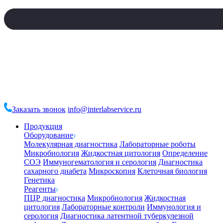
Заказать звонок
info@interlabservice.ru
Продукция
Оборудование
Молекулярная диагностика
Лабораторные роботы
Микробиология
Жидкостная цитология
Определение
СОЭ
Иммуногематология и серология
Диагностика
сахарного диабета
Микроскопия
Клеточная биология
Генетика
Реагенты
ПЦР диагностика
Микробиология
Жидкостная
цитология
Лабораторные контроли
Иммунология и
серология
Диагностика латентной туберкулезной